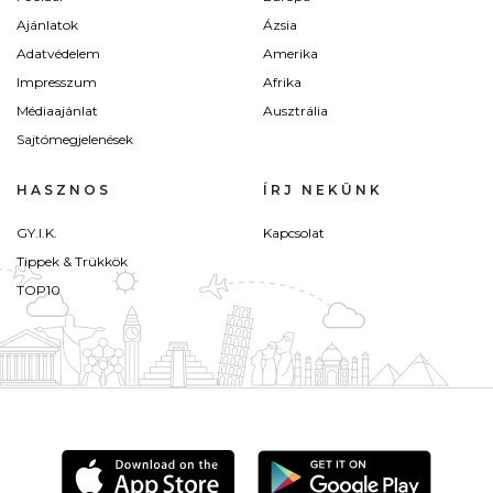
Ajánlatok
Ázsia
Adatvédelem
Amerika
Impresszum
Afrika
Médiaajánlat
Ausztrália
Sajtómegjelenések
HASZNOS
ÍRJ NEKÜNK
GY.I.K.
Kapcsolat
Tippek & Trükkök
TOP10