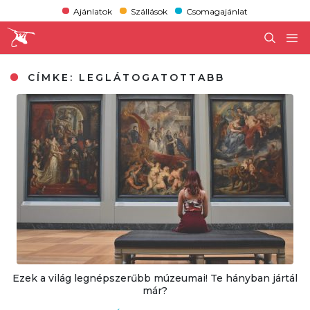
Ajánlatok
Szállások
Csomagajánlat
CÍMKE:
LEGLÁTOGATOTTABB
Ezek a világ legnépszerűbb múzeumai! Te hányban jártál
már?