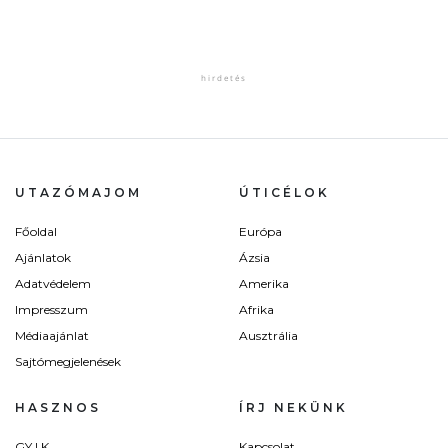
UTAZÓMAJOM
ÚTICÉLOK
Főoldal
Európa
Ajánlatok
Ázsia
Adatvédelem
Amerika
Impresszum
Afrika
Médiaajánlat
Ausztrália
Sajtómegjelenések
HASZNOS
ÍRJ NEKÜNK
GY.I.K.
Kapcsolat