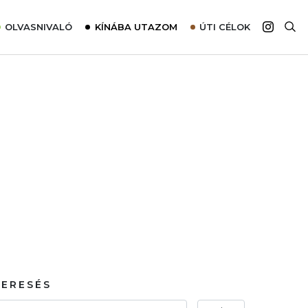
OLVASNIVALÓ
KÍNÁBA UTAZOM
ÚTI CÉLOK
Top 10 látnivalók térképpel
Európa
Tudnivalók az ajánlatok lefoglalásához
Ázsia
Tippek & Trükkök
Amerika
Utazómajom – CitySIM kártya a világutazóknak
Afrika
Interjú
Ausztrália
Élménybeszámolók
Szállodalátogatás
Sajtómegjelenések
KERESÉS