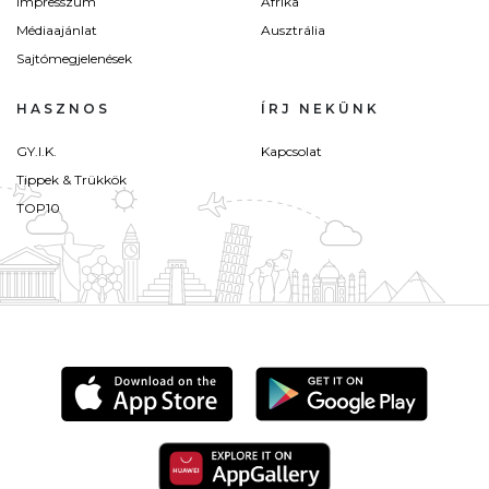
Impresszum
Afrika
Médiaajánlat
Ausztrália
Sajtómegjelenések
HASZNOS
ÍRJ NEKÜNK
GY.I.K.
Kapcsolat
Tippek & Trükkök
TOP10