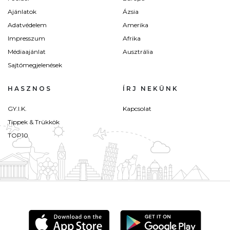
Ajánlatok
Ázsia
Adatvédelem
Amerika
Impresszum
Afrika
Médiaajánlat
Ausztrália
Sajtómegjelenések
HASZNOS
ÍRJ NEKÜNK
GY.I.K.
Kapcsolat
Tippek & Trükkök
TOP10