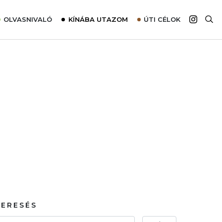
OLVASNIVALÓ
KÍNÁBA UTAZOM
ÚTI CÉLOK
Top 10 látnivalók térképpel
Európa
Tudnivalók az ajánlatok lefoglalásához
Ázsia
Tippek & Trükkök
Amerika
Utazómajom – CitySIM kártya a világutazóknak
Afrika
Interjú
Ausztrália
Élménybeszámolók
Szállodalátogatás
Sajtómegjelenések
KERESÉS