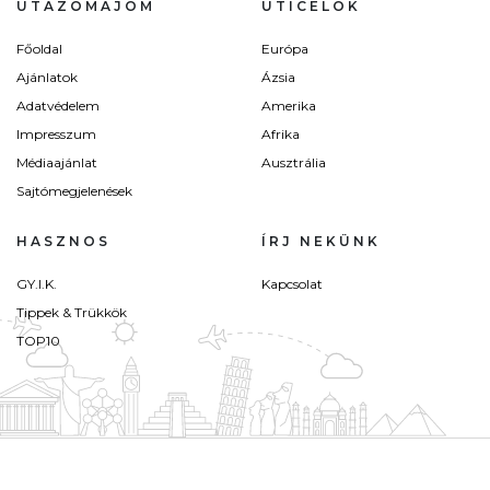
UTAZÓMAJOM
ÚTICÉLOK
Főoldal
Európa
Ajánlatok
Ázsia
Adatvédelem
Amerika
Impresszum
Afrika
Médiaajánlat
Ausztrália
Sajtómegjelenések
HASZNOS
ÍRJ NEKÜNK
GY.I.K.
Kapcsolat
Tippek & Trükkök
TOP10