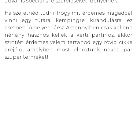
ugyanis speciális felszereléseket igényelnek.
Ha szeretnéd tudni, hogy mit érdemes magaddal
vinni egy túrára, kempingre, kirándulásra, ez
esetben jó helyen jársz. Amennyiben csak kellene
néhány hasznos kellék a kerti partihoz, akkor
szintén érdemes velem tartanod egy rövid cikke
erejéig, amelyben most elhoztunk neked pár
szuper terméket!