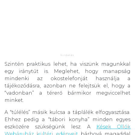
Szintén praktikus lehet, ha viszünk magunkkal
egy iránytűt is. Meglehet, hogy manapság
mindenki az okostelefonját használja a
tájékozódásra, azonban ne felejtsük el, hogy a
“vadonban” a térerő bármikor megviccelhet
minket.
A “túlélés” másik kulcsa a táplálék elfogyasztása.
Ehhez pedig a “tábori konyha” minden egyes
eszközére szükségünk lesz. A
Kések Ollók
Webáruház kültéri edényeit
bárhová magaddal