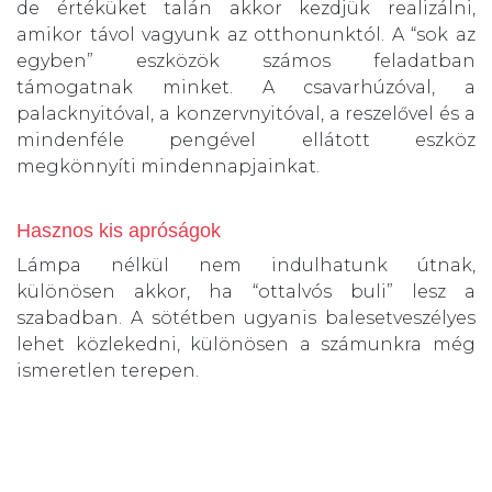
de értéküket talán akkor kezdjük realizálni,
amikor távol vagyunk az otthonunktól. A “sok az
egyben” eszközök számos feladatban
támogatnak minket. A csavarhúzóval, a
palacknyitóval, a konzervnyitóval, a reszelővel és a
mindenféle pengével ellátott eszköz
megkönnyíti mindennapjainkat.
Hasznos kis apróságok
Lámpa nélkül nem indulhatunk útnak,
különösen akkor, ha “ottalvós buli” lesz a
szabadban. A sötétben ugyanis balesetveszélyes
lehet közlekedni, különösen a számunkra még
ismeretlen terepen.