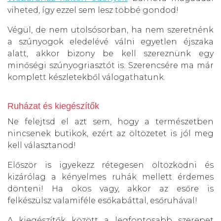
viheted, így ezzel sem lesz többé gondod!
Végül, de nem utolsósorban, ha nem szeretnénk
a szúnyogok eledelévé válni egyetlen éjszaka
alatt, akkor bizony be kell szereznünk egy
minőségi szúnyogriasztót is. Szerencsére ma már
komplett készletekből válogathatunk.
Ruházat és kiegészítők
Ne felejtsd el azt sem, hogy a természetben
nincsenek butikok, ezért az öltözetet is jól meg
kell választanod!
Először is igyekezz rétegesen öltözködni és
kizárólag a kényelmes ruhák mellett érdemes
dönteni! Ha okos vagy, akkor az esőre is
felkészülsz valamiféle esőkabáttal, esőruhával!
A kiegészítők között a legfontosabb szerepet