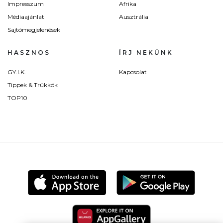
Impresszum
Afrika
Médiaajánlat
Ausztrália
Sajtómegjelenések
HASZNOS
ÍRJ NEKÜNK
GY.I.K.
Kapcsolat
Tippek & Trükkök
TOP10