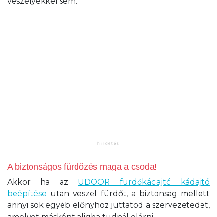
veszélyekkel sem.
A biztonságos fürdőzés maga a csoda!
Akkor ha az
UDOOR fürdőkádajtó kádajtó
beépítése
után veszel fürdőt, a biztonság mellett
annyi sok egyéb előnyhöz juttatod a szervezetedet,
amelyet másként aligha tudnál elérni.