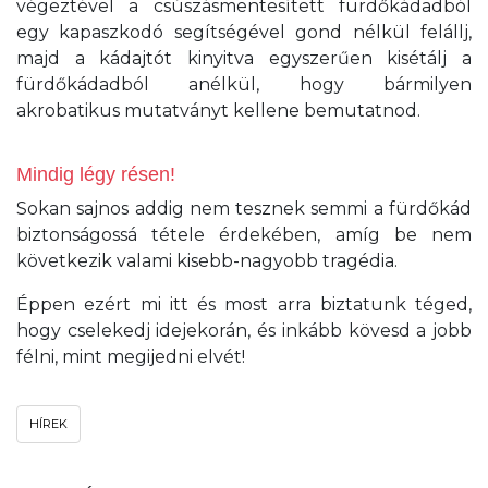
végeztével a csúszásmentesített fürdőkádadból
egy kapaszkodó segítségével gond nélkül felállj,
majd a kádajtót kinyitva egyszerűen kisétálj a
fürdőkádadból anélkül, hogy bármilyen
akrobatikus mutatványt kellene bemutatnod.
Mindig légy résen!
Sokan sajnos addig nem tesznek semmi a fürdőkád
biztonságossá tétele érdekében, amíg be nem
következik valami kisebb-nagyobb tragédia.
Éppen ezért mi itt és most arra biztatunk téged,
hogy cselekedj idejekorán, és inkább kövesd a jobb
félni, mint megijedni elvét!
HÍREK