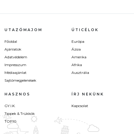
UTAZÓMAJOM
ÚTICÉLOK
Főoldal
Európa
Ajánlatok
Ázsia
Adatvédelem
Amerika
Impresszum
Afrika
Médiaajánlat
Ausztrália
Sajtómegjelenések
HASZNOS
ÍRJ NEKÜNK
GY.I.K.
Kapcsolat
Tippek & Trükkök
TOP10