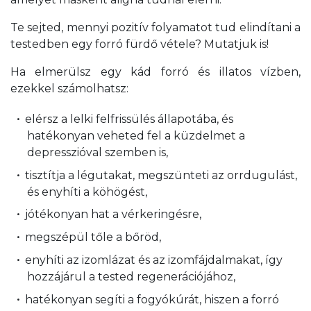
Te sejted, mennyi pozitív folyamatot tud elindítani a
testedben egy forró fürdő vétele? Mutatjuk is!
Ha elmerülsz egy kád forró és illatos vízben,
ezekkel számolhatsz:
elérsz a lelki felfrissülés állapotába, és
hatékonyan veheted fel a küzdelmet a
depresszióval szemben is,
tisztítja a légutakat, megszünteti az orrdugulást,
és enyhíti a köhögést,
jótékonyan hat a vérkeringésre,
megszépül tőle a bőröd,
enyhíti az izomlázat és az izomfájdalmakat, így
hozzájárul a tested regenerációjához,
hatékonyan segíti a fogyókúrát, hiszen a forró