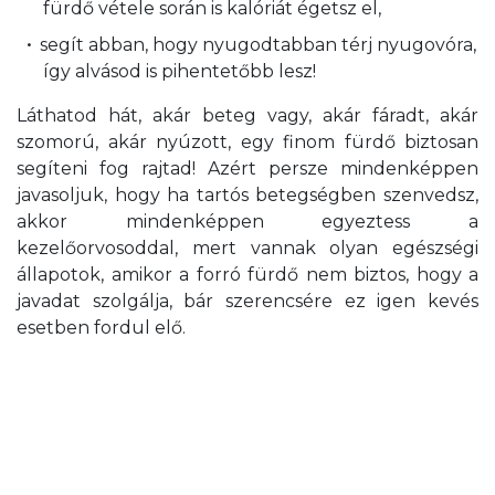
fürdő vétele során is kalóriát égetsz el,
segít abban, hogy nyugodtabban térj nyugovóra,
így alvásod is pihentetőbb lesz!
Láthatod hát, akár beteg vagy, akár fáradt, akár
szomorú, akár nyúzott, egy finom fürdő biztosan
segíteni fog rajtad! Azért persze mindenképpen
javasoljuk, hogy ha tartós betegségben szenvedsz,
akkor mindenképpen egyeztess a
kezelőorvosoddal, mert vannak olyan egészségi
állapotok, amikor a forró fürdő nem biztos, hogy a
javadat szolgálja, bár szerencsére ez igen kevés
esetben fordul elő.