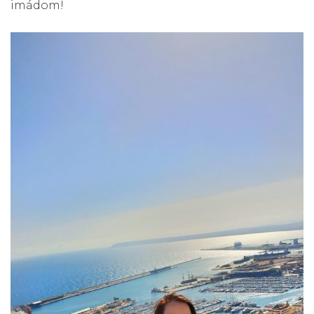
imádom!