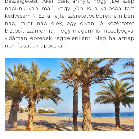
beszélgetést. Akár csak annyit, hogy „De szép
napunk van ma!”, vagy „Ön is a városba tart
kedvesem”? Ez a fajta szeretetbuborék amiben
nap, mint nap élek, egy olyan jó közérzetet
biztosít számomra, hogy magam is mosolyogva,
vidáman ébredek reggelenként. Még ha aznap
nem is süt a napocska.