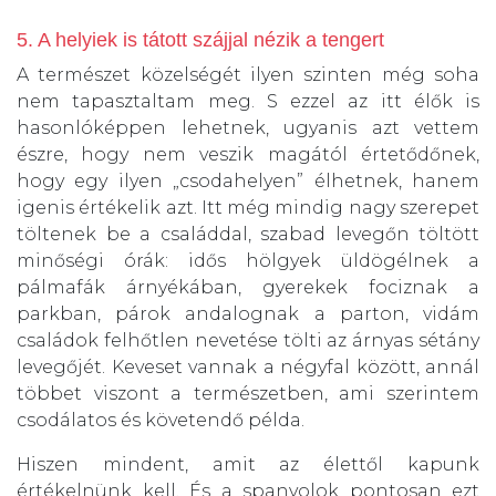
5. A helyiek is tátott szájjal nézik a tengert
A természet közelségét ilyen szinten még soha
nem tapasztaltam meg. S ezzel az itt élők is
hasonlóképpen lehetnek, ugyanis azt vettem
észre, hogy nem veszik magától értetődőnek,
hogy egy ilyen „csodahelyen” élhetnek, hanem
igenis értékelik azt. Itt még mindig nagy szerepet
töltenek be a családdal, szabad levegőn töltött
minőségi órák: idős hölgyek üldögélnek a
pálmafák árnyékában, gyerekek fociznak a
parkban, párok andalognak a parton, vidám
családok felhőtlen nevetése tölti az árnyas sétány
levegőjét. Keveset vannak a négyfal között, annál
többet viszont a természetben, ami szerintem
csodálatos és követendő példa.
Hiszen mindent, amit az élettől kapunk
értékelnünk kell. És a spanyolok pontosan ezt