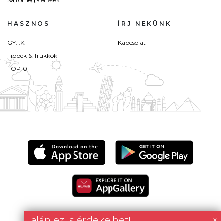
Sajtómegjelenések
HASZNOS
ÍRJ NEKÜNK
GY.I.K.
Kapcsolat
Tippek & Trükkök
TOP10
Talán ez is érdekelhet!
×