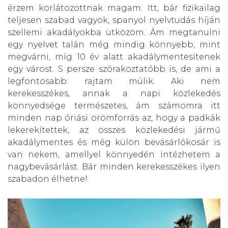
érzem korlátozottnak magam. Itt, bár fizikailag
teljesen szabad vagyok, spanyol nyelvtudás híján
szellemi akadályokba ütközöm. Ám megtanulni
egy nyelvet talán még mindig könnyebb, mint
megvárni, míg 10 év alatt akadálymentesítenek
egy várost. S persze szórakoztatóbb is, de ami a
legfontosabb: rajtam múlik. Aki nem
kerekesszékes, annak a napi közlekedés
könnyedsége természetes, ám számomra itt
minden nap óriási örömforrás az, hogy a padkák
lekerekítettek, az összes közlekedési jármű
akadálymentes és még külön bevásárlókosár is
van nekem, amellyel könnyedén intézhetem a
nagybevásárlást. Bár minden kerekesszékes ilyen
szabadon élhetne!