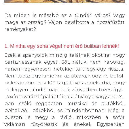
De miben is másabb ez a tündéri város? Vagy
maga az ország? Vajon beváltotta a hozzáfűzött
reményeket?
1. Mintha egy soha véget nem érő buliban lennék!
Ezek a spanyolok mindig találnak okot rá, hogy
partizhassanak egyet. Sőt, náluk nem napokig,
hanem egyenesen hetekig tart egy-egy fieszta!
Nem tudsz úgy kimenni az utcára, hogy ne botolj
bele random egy 100 tagú fúvós zenekarba, hogy
ne legyen mindennapos látvány a beöltözés, így a
Roxfort varázslópalántáinak látványa, vagy a 0-24-
ben szóló reggaeton muzsika az autókból,
boltokból, bárokból és mindenhonnan. Még a
buszon is megy a rádió, miközben a sofőr
vidáman fütyörészik és énekel. Egyszerűen