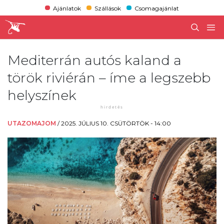
Ajánlatok
Szállások
Csomagajánlat
Mediterrán autós kaland a
török riviérán – íme a legszebb
helyszínek
UTAZOMAJOM
/
2025. JÚLIUS 10. CSÜTÖRTÖK - 14:00