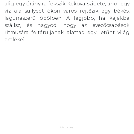
alig egy órányira fekszik Kekova szigete, ahol egy
víz alá süllyedt ókori város rejtőzik egy békés,
lagúnaszerű öbölben. A legjobb, ha kajakba
szállsz, és hagyod, hogy az evezőcsapások
ritmusára feltáruljanak alattad egy letűnt világ
emlékei.