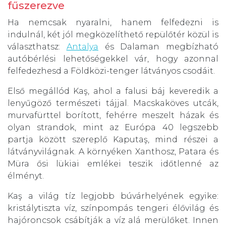
fűszerezve
Ha nemcsak nyaralni, hanem felfedezni is
indulnál, két jól megközelíthető repülőtér közül is
választhatsz:
Antalya
és Dalaman megbízható
autóbérlési lehetőségekkel vár, hogy azonnal
felfedezhesd a Földközi-tenger látványos csodáit.
Első megállód Kaş, ahol a falusi báj keveredik a
lenyűgöző természeti tájjal. Macskaköves utcák,
murvafürttel borított, fehérre meszelt házak és
olyan strandok, mint az Európa 40 legszebb
partja között szereplő Kaputaş, mind részei a
látványvilágnak. A környéken Xanthosz, Patara és
Müra ősi lükiai emlékei teszik időtlenné az
élményt.
Kaş a világ tíz legjobb búvárhelyének egyike:
kristálytiszta víz, színpompás tengeri élővilág és
hajóroncsok csábítják a víz alá merülőket. Innen