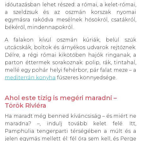
időutazásban lehet részed: a római, a kelet-római,
a szeldzsuk és az oszmán korszak nyomai
egymásra rakódva mesélnek hősökről, csatákról,
békéről, mindennapokról.
A falakon kívül oszmán kúriák, belül szűk
utcácskák, boltok és árnyékos udvarok rejtőznek.
Délre, a régi római kikötőben hajók ringanak, a
parton éttermek sorakoznak: polip, rák, tintahal,
mellé egy pohár helyi fehérbor, pár falat meze – a
mediterrán konyha
fűszeres könnyedsége.
Ahol este tízig is megéri maradni –
Török Riviéra
Ha maradt még benned kíváncsiság – és miért ne
maradna? –, indulj tovább kelet felé. Itt,
Pamphülia tengerparti térségében a múlt és a
jelen egymás mellett él: fél óra sem kell, és Perge