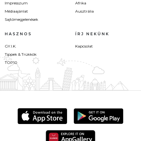
Impresszum
Afrika
Médiaajánlat
Ausztrália
Sajtómegjelenések
HASZNOS
ÍRJ NEKÜNK
GY.I.K.
Kapcsolat
Tippek & Trükkök
TOP10