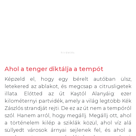
Ahol a tenger diktálja a tempót
Képzeld el, hogy egy bérelt autóban ülsz,
letekered az ablakot, és megcsap a citrusligetek
illata. Előtted az út Kaştól Alanyáig: ezer
kilométernyi partvidék, amely a világ legtöbb Kék
Zászlós strandját rejti. De ez az út nem a tempóról
szól. Hanem arról, hogy megállj. Megállj ott, ahol
a történelem kilép a sziklák közül, ahol víz alá
süllyedt városok árnyai sejlenek fel, és ahol a