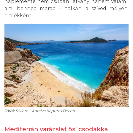
naplemente nem csupán látvány, hanem valami,
ami benned marad – halkan, a szíved mélyen,
emlékként.
Török Riviéra – Antalya Kaputas Beach
Mediterrán varázslat ősi csodákkal