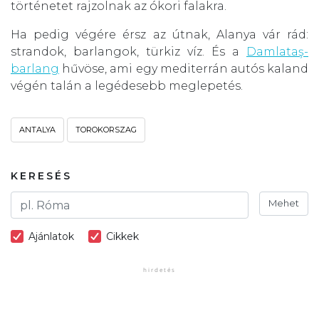
történetet rajzolnak az ókori falakra.
Ha pedig végére érsz az útnak, Alanya vár rád:
strandok, barlangok, türkiz víz. És a
Damlataş-
barlang
hűvöse, ami egy mediterrán autós kaland
végén talán a legédesebb meglepetés.
ANTALYA
TOROKORSZAG
KERESÉS
Mehet
Ajánlatok
Cikkek