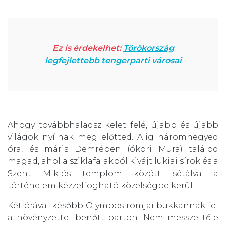
Ez is érdekelhet:
Törökország
legfejlettebb tengerparti városai
Ahogy továbbhaladsz kelet felé, újabb és újabb
világok nyílnak meg előtted. Alig háromnegyed
óra, és máris Demrében (ókori Müra) találod
magad, ahol a sziklafalakból kivájt lükiai sírok és a
Szent Miklós templom között sétálva a
történelem kézzelfogható közelségbe kerül.
Két órával később Olympos romjai bukkannak fel
a növényzettel benőtt parton. Nem messze tőle