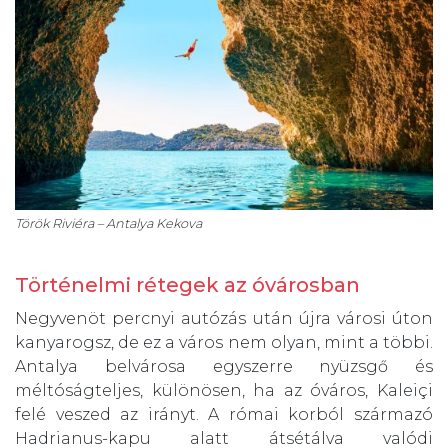
Török Riviéra – Antalya Kekova
Történelmi rétegek az óvárosban
Negyvenöt percnyi autózás után újra városi úton
kanyarogsz, de ez a város nem olyan, mint a többi.
Antalya belvárosa egyszerre nyüzsgő és
méltóságteljes, különösen, ha az óváros, Kaleiçi
felé veszed az irányt. A római korból származó
Hadrianus-kapu alatt átsétálva valódi