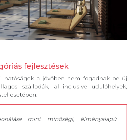
óriás fejlesztések
kai hatóságok a jövőben nem fogadnak be új
llagos szállodák, all-inclusive üdülőhelyek,
stel esetében.
ionálása mint minőségi, élményalapú