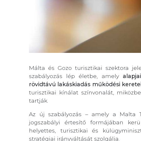
Málta és Gozo turisztikai szektora jele
szabályozás lép életbe, amely
alapja
rövidtávú lakáskiadás működési keretei
turisztikai kínálat színvonalát, miköz
tartják.
Az új szabályozás – amely a Malta T
jogszabályi értesítő formájában kerü
helyettes, turisztikai és külügymini
stratégiai irányváltását szolgálja.