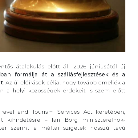
ntős átalakulás előtt áll: 2026 júniusától új
iban formálja át a szállásfejlesztések és a
t
. Az új előírások célja, hogy tovább emeljék a
ben a helyi közösségek érdekeit is szem előtt
ravel and Tourism Services Act keretében,
lt kihirdetésre – Ian Borg miniszterelnök-
szter szerint a máltai szigetek hosszú távú