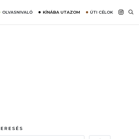
OLVASNIVALÓ
KÍNÁBA UTAZOM
ÚTI CÉLOK
Top 10 látnivalók térképpel
Európa
Tudnivalók az ajánlatok lefoglalásához
Ázsia
Tippek & Trükkök
Amerika
Utazómajom – CitySIM kártya a világutazóknak
Afrika
Interjú
Ausztrália
Élménybeszámolók
Szállodalátogatás
Sajtómegjelenések
KERESÉS