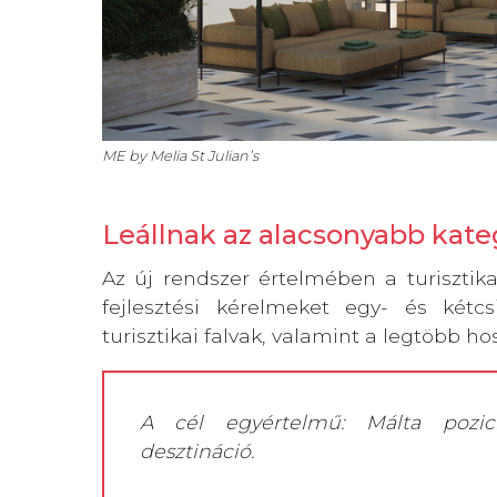
ME by Melia St Julian’s
Leállnak az alacsonyabb kateg
Az új rendszer értelmében a turiszti
fejlesztési kérelmeket egy- és kétcsi
turisztikai falvak, valamint a legtöbb ho
A cél egyértelmű: Málta pozic
desztináció.