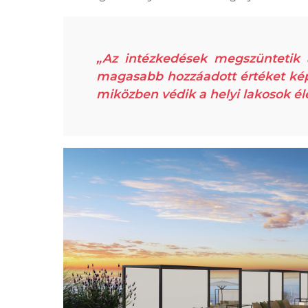
„Az intézkedések megszüntetik 
magasabb hozzáadott értéket képvi
miközben védik a helyi lakosok él