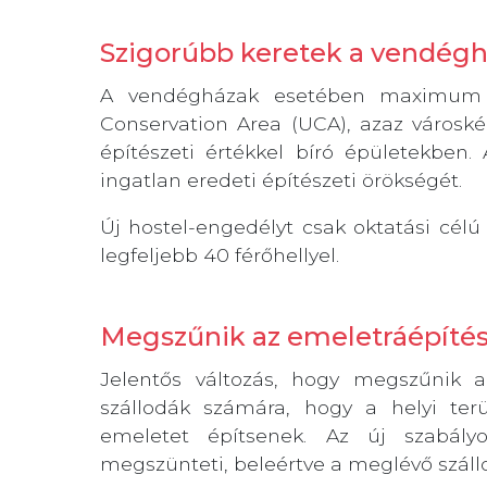
Szigorúbb keretek a vendégh
A vendégházak esetében maximum 2
Conservation Area (UCA), azaz városké
építészeti értékkel bíró épületekben. 
ingatlan eredeti építészeti örökségét.
Új hostel-engedélyt csak oktatási célú
legfeljebb 40 férőhellyel.
Megszűnik az emeletráépítési
Jelentős változás, hogy megszűnik a
szállodák számára, hogy a helyi terü
emeletet építsenek. Az új szabály
megszünteti, beleértve a meglévő szállod