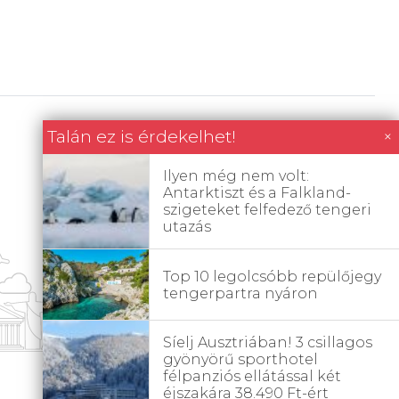
Talán ez is érdekelhet!
×
Ilyen még nem volt:
Antarktiszt és a Falkland-
szigeteket felfedező tengeri
utazás
Top 10 legolcsóbb repülőjegy
tengerpartra nyáron
Síelj Ausztriában! 3 csillagos
gyönyörű sporthotel
félpanziós ellátással két
éjszakára 38.490 Ft-ért