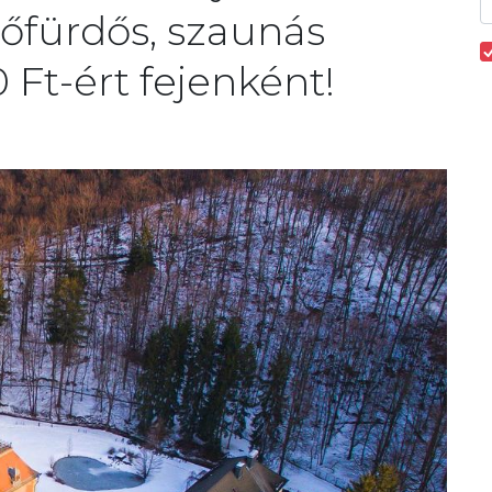
őfürdős, szaunás
 Ft-ért fejenként!