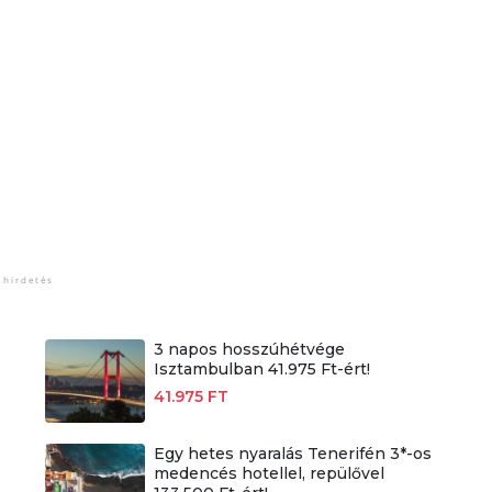
3 napos hosszúhétvége
Isztambulban 41.975 Ft-ért!
41.975 FT
Egy hetes nyaralás Tenerifén 3*-os
medencés hotellel, repülővel