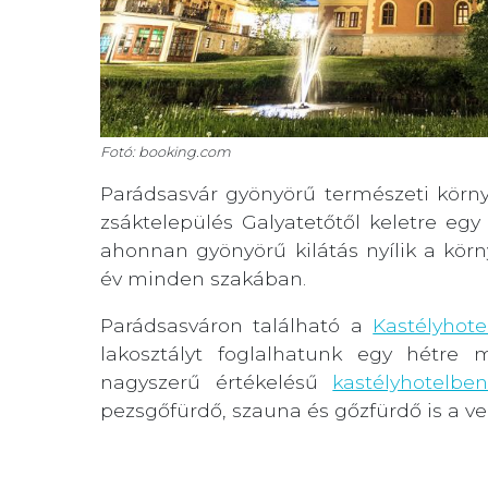
Fotó: booking.com
Parádsasvár gyönyörű természeti körny
zsáktelepülés Galyatetőtől keletre eg
ahonnan gyönyörű kilátás nyílik a kör
év minden szakában.
Parádsasváron található a
Kastélyhote
lakosztályt foglalhatunk egy hétre
nagyszerű értékelésű
kastélyhotelbe
pezsgőfürdő, szauna és gőzfürdő is a v