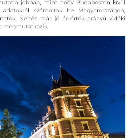
utatja jobban, mint hogy Budapesten kívül
si adatokról számoltak be Magyarországon,
tatók. Nehéz már jó ár-érték arányú vidéki
 is megmutatkozik.