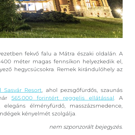
ezetben fekvő falu a Mátra északi oldalán. A
y 400 méter magas fennsíkon helyezkedik el,
nyező hegycsúcsokra. Remek kirándulóhely az
l Sasvár Resort
, ahol pezsgőfürdős, szaunás
 már
565.000 forintért reggelis ellátással
. A
n
elegáns élményfürdő, masszázsmedence,
endégek kényelmét szolgálja.
nem szponzorált bejegyzés.