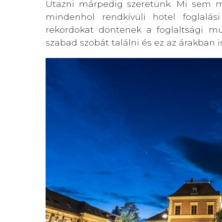
Utazni márpedig szeretünk. Mi sem m
mindenhol rendkívüli hotel foglalá
rekordokat döntenek a foglaltsági mu
szabad szobát találni és ez az árakban