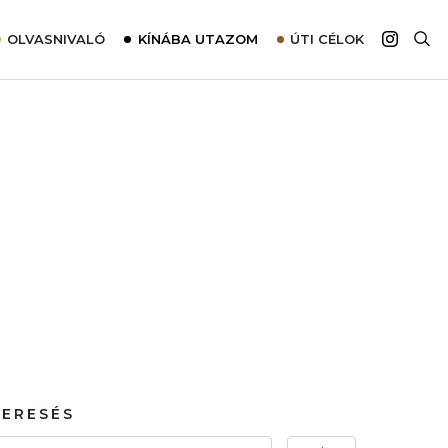
OLVASNIVALÓ
KÍNÁBA UTAZOM
ÚTI CÉLOK
Top 10 látnivalók térképpel
Európa
Tudnivalók az ajánlatok lefoglalásához
Ázsia
Tippek & Trükkök
Amerika
Utazómajom – CitySIM kártya a világutazóknak
Afrika
Interjú
Ausztrália
Élménybeszámolók
Szállodalátogatás
Sajtómegjelenések
KERESÉS