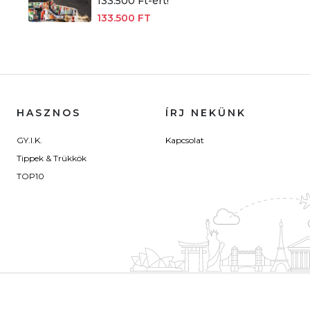
133.500 Ft-ért!
133.500 FT
HASZNOS
ÍRJ NEKÜNK
GY.I.K.
Kapcsolat
Tippek & Trükkök
TOP10