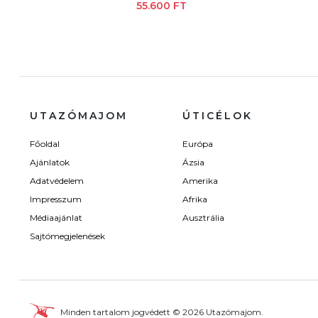
55.600 FT
UTAZÓMAJOM
ÚTICÉLOK
Főoldal
Európa
Ajánlatok
Ázsia
Adatvédelem
Amerika
Impresszum
Afrika
Médiaajánlat
Ausztrália
Sajtómegjelenések
Minden tartalom jogvédett © 2026 Utazómajom.