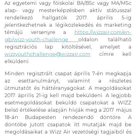
Az egyetemi vagy főiskolai BA/BSc vagy MA/MSc
alap- vagy mesterképzésben aktív státusszal
rendelkező hallgatók 2017. április 5-ig
jelentkezhetnek a légiközlekedés és marketing
témájú versenyre a
https://wizzair.com/en-
gb/wizz-youth-challenge
oldalon található
regisztrációs lap kitöltésével, amelyet a
wizzyouthchallenge@wizzair.com
címre kell
elküldeni.
Minden regisztrált csapat április 7-én megkapja
az esettanulmányt, valamint a részletes
útmutatót és háttéranyagokat. A megoldásokat
2017. április 21-ig kell majd beküldeni. A legjobb
esetmegoldásokat beküldő csapatokat a WIZZ
belső értékelése alapján hívják meg a 2017. május
18-án Budapesten rendezendő döntőre. A
döntőbe jutott csapatok itt mutatják majd be
megoldásaikat a Wizz Air vezetőségi tagjaiból és