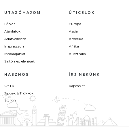
UTAZÓMAJOM
ÚTICÉLOK
Főoldal
Európa
Ajánlatok
Ázsia
Adatvédelem
Amerika
Impresszum
Afrika
Médiaajánlat
Ausztrália
Sajtómegjelenések
HASZNOS
ÍRJ NEKÜNK
GY.I.K.
Kapcsolat
Tippek & Trükkök
TOP10