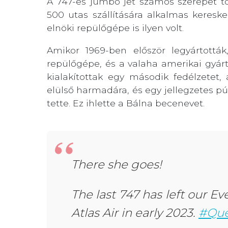
A 747-es jumbo jet számos szerepet töl
500 utas szállítására alkalmas keres
elnöki repülőgépe is ilyen volt.
Amikor 1969-ben először legyártottá
repülőgépe, és a valaha amerikai gyár
kialakítottak egy második fedélzetet, 
elülső harmadára, és egy jellegzetes p
tette. Ez ihlette a Bálna becenevet.
There she goes!
The last 747 has left our Ev
Atlas Air in early 2023.
#Que