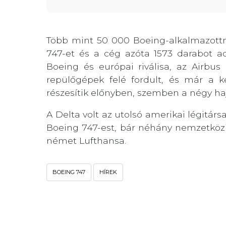
Több mint 50 000 Boeing-alkalmazottna
747-et és a cég azóta 1573 darabot a
Boeing és európai riválisa, az Airb
repülőgépek felé fordult, és már a k
részesítik előnyben, szemben a négy ha
A Delta volt az utolsó amerikai légitárs
Boeing 747-est, bár néhány nemzetközi 
német Lufthansa.
BOEING 747
HÍREK