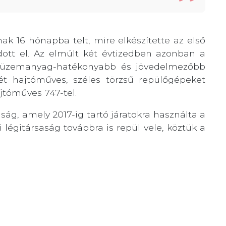
k 16 hónapba telt, mire elkészítette az első
dott el. Az elmúlt két évtizedben azonban a
us üzemanyag-hatékonyabb és jövedelmezőbb
ét hajtóműves, széles törzsű repülőgépeket
jtóműves 747-tel.
aság, amely 2017-ig tartó járatokra használta a
légitársaság továbbra is repül vele, köztük a