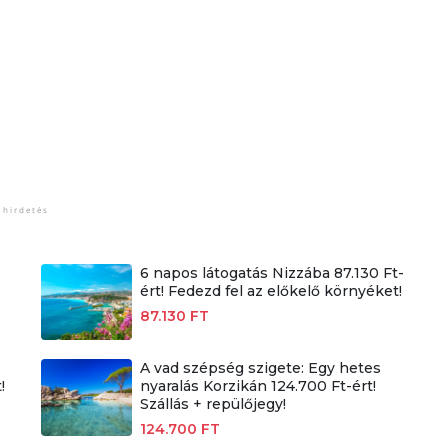
6 napos látogatás Nizzába 87.130 Ft-
ért! Fedezd fel az előkelő környéket!
87.130 FT
A vad szépség szigete: Egy hetes
!
nyaralás Korzikán 124.700 Ft-ért!
Szállás + repülőjegy!
124.700 FT