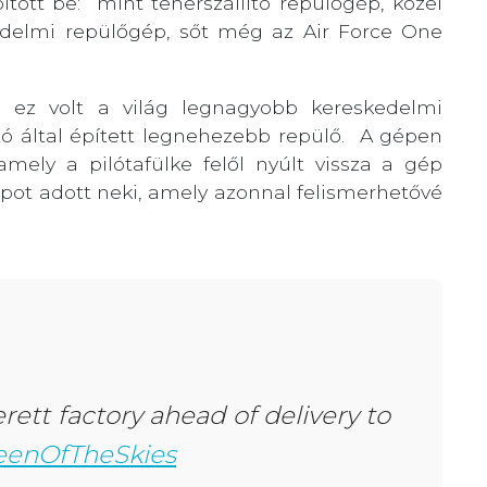
tött be: mint teherszállító repülőgép, közel
kedelmi repülőgép, sőt még az Air Force One
k, ez volt a világ legnagyobb kereskedelmi
tó által épített legnehezebb repülő. A gépen
amely a pilótafülke felől nyúlt vissza a gép
úpot adott neki, amely azonnal felismerhetővé
erett factory ahead of delivery to
enOfTheSkies