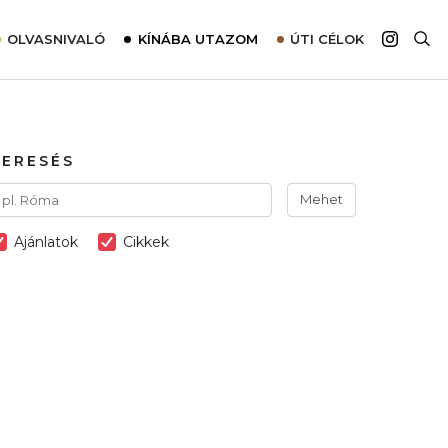
OLVASNIVALÓ
KÍNÁBA UTAZOM
ÚTI CÉLOK
Top 10 látnivalók térképpel
Európa
Tudnivalók az ajánlatok lefoglalásához
Ázsia
Tippek & Trükkök
Amerika
KERESÉS
Utazómajom – CitySIM kártya a világutazóknak
Afrika
Mehet
Interjú
Ausztrália
Ajánlatok
Cikkek
Élménybeszámolók
Szállodalátogatás
Sajtómegjelenések