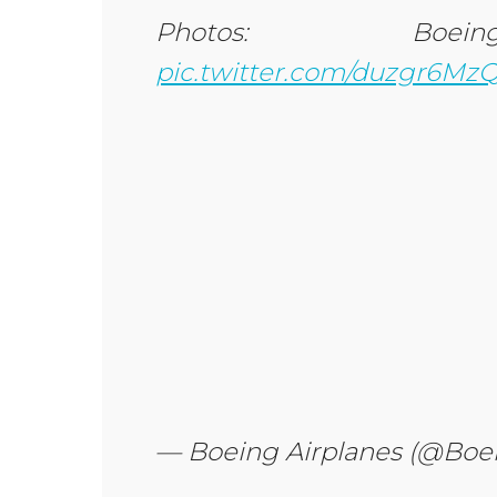
Photos: Boein
pic.twitter.com/duzgr6MzQ
— Boeing Airplanes (@Boe