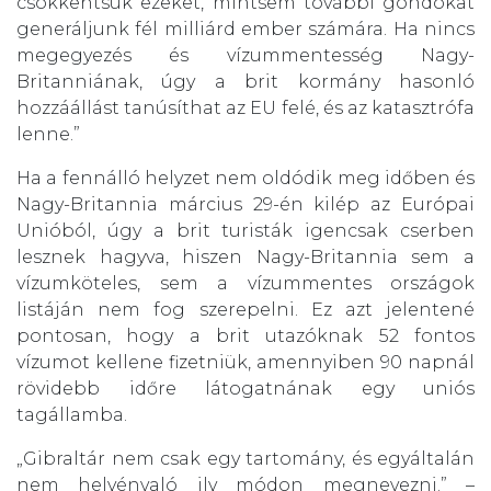
csökkentsük ezeket, mintsem további gondokat
generáljunk fél milliárd ember számára. Ha nincs
megegyezés és vízummentesség Nagy-
Britanniának, úgy a brit kormány hasonló
hozzáállást tanúsíthat az EU felé, és az katasztrófa
lenne.”
Ha a fennálló helyzet nem oldódik meg időben és
Nagy-Britannia március 29-én kilép az Európai
Unióból, úgy a brit turisták igencsak cserben
lesznek hagyva, hiszen Nagy-Britannia sem a
vízumköteles, sem a vízummentes országok
listáján nem fog szerepelni. Ez azt jelentené
pontosan, hogy a brit utazóknak 52 fontos
vízumot kellene fizetniük, amennyiben 90 napnál
rövidebb időre látogatnának egy uniós
tagállamba.
„Gibraltár nem csak egy tartomány, és egyáltalán
nem helyénvaló ily módon megnevezni.” –