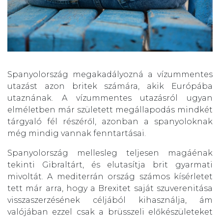
Spanyolország megakadályozná a vízummentes
utazást azon britek számára, akik Európába
utaznának. A vízummentes utazásról ugyan
elméletben már született megállapodás mindkét
tárgyaló fél részéről, azonban a spanyoloknak
még mindig vannak fenntartásai.
Spanyolország mellesleg teljesen magáénak
tekinti Gibraltárt, és elutasítja brit gyarmati
mivoltát. A mediterrán ország számos kísérletet
tett már arra, hogy a Brexitet saját szuverenitása
visszaszerzésének céljából kihasználja, ám
valójában ezzel csak a brüsszeli előkészületeket