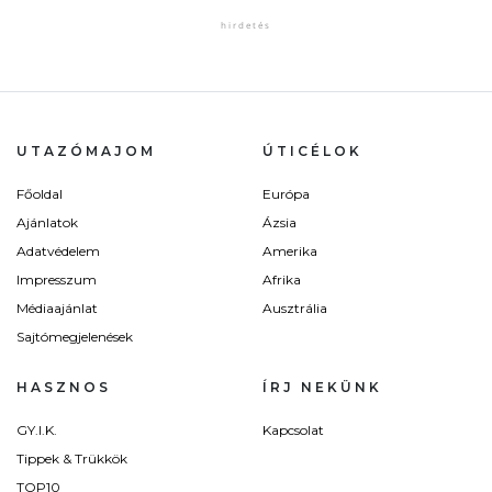
UTAZÓMAJOM
ÚTICÉLOK
Főoldal
Európa
Ajánlatok
Ázsia
Adatvédelem
Amerika
Impresszum
Afrika
Médiaajánlat
Ausztrália
Sajtómegjelenések
HASZNOS
ÍRJ NEKÜNK
GY.I.K.
Kapcsolat
Tippek & Trükkök
TOP10