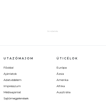
UTAZÓMAJOM
ÚTICÉLOK
Főoldal
Európa
Ajánlatok
Ázsia
Adatvédelem
Amerika
Impresszum
Afrika
Médiaajánlat
Ausztrália
Sajtómegjelenések