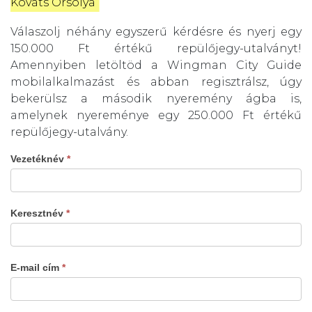
Kováts Orsolya
Válaszolj néhány egyszerű kérdésre és nyerj egy
150.000 Ft értékű repülőjegy-utalványt!
Amennyiben letöltöd a Wingman City Guide
mobilalkalmazást és abban regisztrálsz, úgy
bekerülsz a második nyeremény ágba is,
amelynek nyereménye egy 250.000 Ft értékű
repülőjegy-utalvány.
Vezetéknév
*
Keresztnév
*
E-mail cím
*