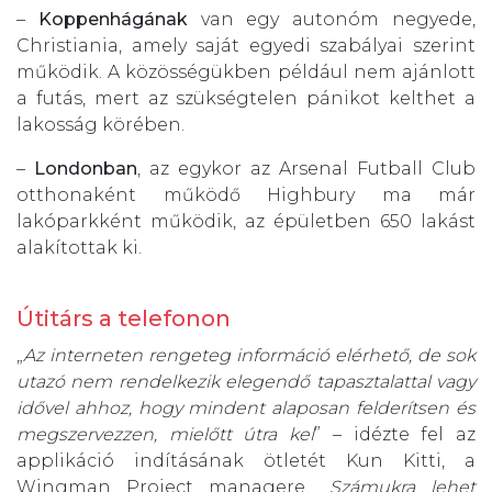
–
Koppenhágának
van egy autonóm negyede,
Christiania, amely saját egyedi szabályai szerint
működik. A közösségükben például nem ajánlott
a futás, mert az szükségtelen pánikot kelthet a
lakosság körében.
–
Londonban
, az egykor az Arsenal Futball Club
otthonaként működő Highbury ma már
lakóparkként működik, az épületben 650 lakást
alakítottak ki.
Útitárs a telefonon
„
Az interneten rengeteg információ elérhető, de sok
utazó nem rendelkezik elegendő tapasztalattal vagy
idővel ahhoz, hogy mindent alaposan felderítsen és
megszervezzen, mielőtt útra kel
” – idézte fel az
applikáció indításának ötletét Kun Kitti, a
Wingman Project managere. „
Számukra lehet