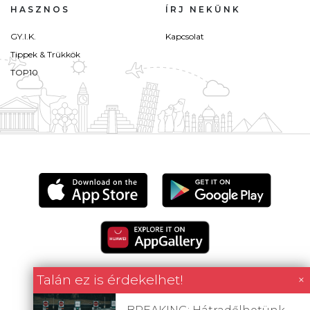
HASZNOS
ÍRJ NEKÜNK
GY.I.K.
Kapcsolat
Tippek & Trükkök
TOP10
Talán ez is érdekelhet!
×