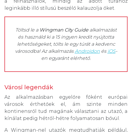
a felhasználók, mindig az adott túrához
leginkább illő stílusú beszélő kalauzolja őket.
Töltsd le a
Wingman City Guide
alkalmazást
és használd ki a 15 ingyen kredit nyújtotta
lehetőségeket, tölts le egy túrát a kedvenc
városodba! Az alkalmazás
Androidon
és
iOS
-
en egyaránt elérhető.
Városi legendák
Az alkalmazásban egyelőre főként európai
városok érthetőek el, ám szinte minden
kontinensről tud magának választani az utazó, a
kínálat pedig hétről-hétre folyamatosan bővül.
A Wingman-nel utazók megtudhatják például,