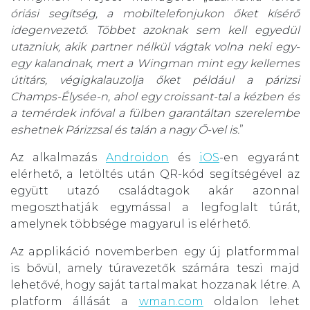
óriási segítség, a mobiltelefonjukon őket kísérő
idegenvezető. Többet azoknak sem kell egyedül
utazniuk, akik partner nélkül vágtak volna neki egy-
egy kalandnak, mert a Wingman mint egy kellemes
útitárs, végigkalauzolja őket például a párizsi
Champs-Élysée-n, ahol egy croissant-tal a kézben és
a temérdek infóval a fülben garantáltan szerelembe
eshetnek Párizzsal és talán a nagy Ő-vel is.
”
Az alkalmazás
Androidon
és
iOS
-en egyaránt
elérhető, a letöltés után QR-kód segítségével az
együtt utazó családtagok akár azonnal
megoszthatják egymással a legfoglalt túrát,
amelynek többsége magyarul is elérhető.
Az applikáció novemberben egy új platformmal
is bővül, amely túravezetők számára teszi majd
lehetővé, hogy saját tartalmakat hozzanak létre. A
platform állását a
wman.com
oldalon lehet