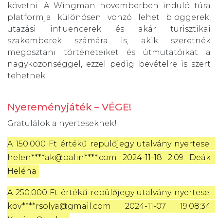
követni. A Wingman novemberben induló túra
platformja különösen vonzó lehet bloggerek,
utazási influencerek és akár turisztikai
szakemberek számára is, akik szeretnék
megosztani történeteiket és útmutatóikat a
nagyközönséggel, ezzel pedig bevételre is szert
tehetnek.
Nyereményjáték – VÉGE!
Gratulálok a nyerteseknek!
A 150.000 Ft értékű repülőjegy utalvány nyertese: 
helen****ak@palin****.com 2024-11-18 2:09 Deák 
Heléna
A 250.000 Ft értékű repülőjegy utalvány nyertese: 
kov****rsolya@gmail.com 2024-11-07 19:08:34 