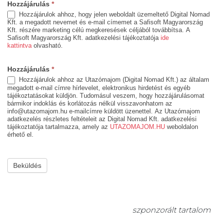
Hozzájárulás
*
Hozzájárulok ahhoz, hogy jelen weboldalt üzemeltető Digital Nomad
Kft. a megadott nevemet és e-mail címemet a Safisoft Magyarország
Kft. részére marketing célú megkeresések céljából továbbítsa. A
Safisoft Magyarország Kft. adatkezelési tájékoztatója
ide
kattintva
olvasható.
Hozzájárulás
*
Hozzájárulok ahhoz az Utazómajom (Digital Nomad Kft.) az általam
megadott e-mail címre hírlevelet, elektronikus hirdetést és egyéb
tájékoztatásokat küldjön. Tudomásul veszem, hogy hozzájárulásomat
bármikor indoklás és korlátozás nélkül visszavonhatom az
info@utazomajom.hu e-mailcímre küldött üzenettel. Az Utazómajom
adatkezelés részletes feltételeit az Digital Nomad Kft. adatkezelési
tájékoztatója tartalmazza, amely az
UTAZOMAJOM.HU
weboldalon
érhető el.
Beküldés
szponzorált tartalom