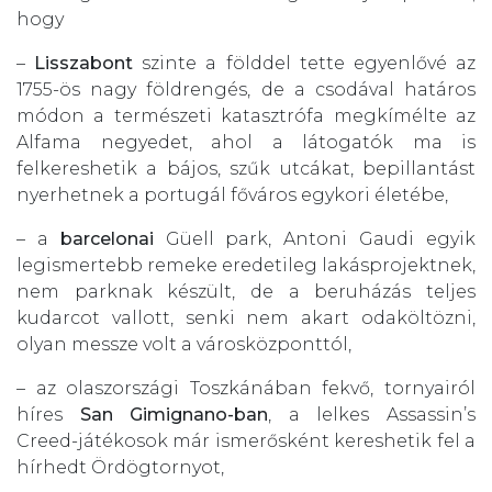
hogy
–
Lisszabont
szinte a földdel tette egyenlővé az
1755-ös nagy földrengés, de a csodával határos
módon a természeti katasztrófa megkímélte az
Alfama negyedet, ahol a látogatók ma is
felkereshetik a bájos, szűk utcákat, bepillantást
nyerhetnek a portugál főváros egykori életébe,
– a
barcelonai
Güell park, Antoni Gaudi egyik
legismertebb remeke eredetileg lakásprojektnek,
nem parknak készült, de a beruházás teljes
kudarcot vallott, senki nem akart odaköltözni,
olyan messze volt a városközponttól,
– az olaszországi Toszkánában fekvő, tornyairól
híres
San Gimignano-ban
, a lelkes Assassin’s
Creed-játékosok már ismerősként kereshetik fel a
hírhedt Ördögtornyot,