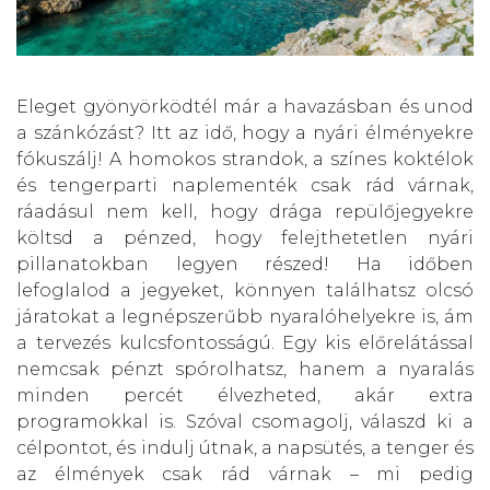
Eleget gyönyörködtél már a havazásban és unod
a szánkózást? Itt az idő, hogy a nyári élményekre
fókuszálj! A homokos strandok, a színes koktélok
és tengerparti naplementék csak rád várnak,
ráadásul nem kell, hogy drága repülőjegyekre
költsd a pénzed, hogy felejthetetlen nyári
pillanatokban legyen részed! Ha időben
lefoglalod a jegyeket, könnyen találhatsz olcsó
járatokat a legnépszerűbb nyaralóhelyekre is, ám
a tervezés kulcsfontosságú. Egy kis előrelátással
nemcsak pénzt spórolhatsz, hanem a nyaralás
minden percét élvezheted, akár extra
programokkal is. Szóval csomagolj, válaszd ki a
célpontot, és indulj útnak, a napsütés, a tenger és
az élmények csak rád várnak – mi pedig