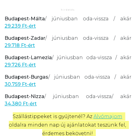
Budapest-Málta
/ júniusban oda-vissza / akár
29.239 Ft-ért
Budapest-Zadar
/ júniusban oda-vissza / akár
29.718 Ft-ért
Budapest-Lamezia
/ júniusban oda-vissza / akár
29.726 Ft-ért
Budapest-Burgas
/ júniusban oda-vissza / akár
30.759 Ft-ért
Budapest-Nizza
/ júniusban oda-vissza/ akár
34.380 Ft-ért
Szállástippeket is gyűjtenél? Az 
Alvómajom
oldalra minden nap új ajánlatokat teszünk fel, 
érdemes bekövetni! 