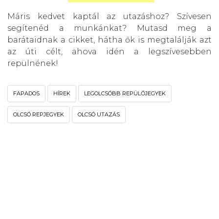
Máris kedvet kaptál az utazáshoz? Szívesen
segítenéd a munkánkat? Mutasd meg a
barátaidnak a cikket, hátha ők is megtalálják azt
az úti célt, ahova idén a legszívesebben
repülnének!
FAPADOS
HÍREK
LEGOLCSÓBB REPÜLŐJEGYEK
OLCSÓ REPJEGYEK
OLCSÓ UTAZÁS