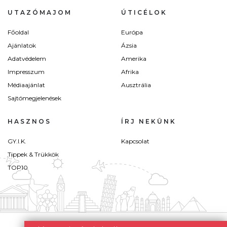
UTAZÓMAJOM
ÚTICÉLOK
Főoldal
Európa
Ajánlatok
Ázsia
Adatvédelem
Amerika
Impresszum
Afrika
Médiaajánlat
Ausztrália
Sajtómegjelenések
HASZNOS
ÍRJ NEKÜNK
GY.I.K.
Kapcsolat
Tippek & Trükkök
TOP10