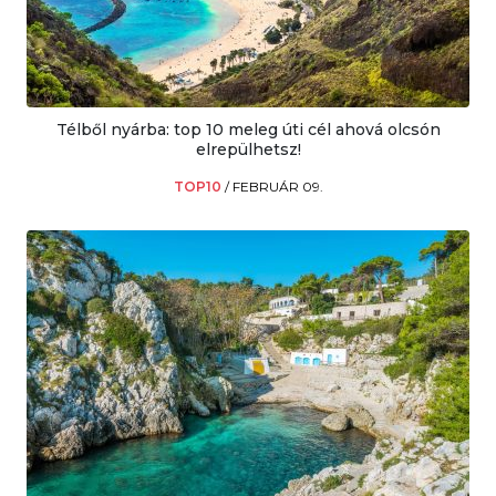
Télből nyárba: top 10 meleg úti cél ahová olcsón
elrepülhetsz!
TOP10
/
FEBRUÁR 09.