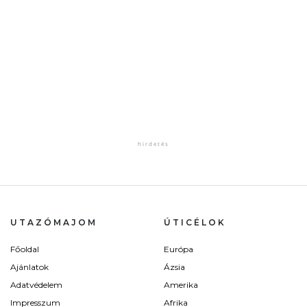
UTAZÓMAJOM
ÚTICÉLOK
Főoldal
Európa
Ajánlatok
Ázsia
Adatvédelem
Amerika
Impresszum
Afrika