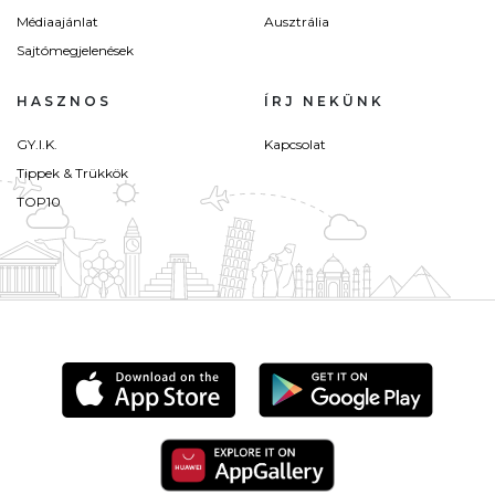
Médiaajánlat
Ausztrália
Sajtómegjelenések
HASZNOS
ÍRJ NEKÜNK
GY.I.K.
Kapcsolat
Tippek & Trükkök
TOP10