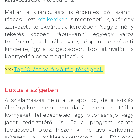
Máltán a kirándulásra is érdemes időt szánni,
ráadásul ezt
két keréken
is megtehetjük, akár egy
szervezett kerékpártútra keretében. Nagy élmény
tekerés közben rábukkanni egy-egy város
történelmi, kulturális, vagy éppen természeti
kincseire, így a szigetcsoport top látnivalóit is
könnyedén bebarangolhatjuk.
>>> 
Top 10 látnivaló Máltán, térképpel!
Luxus a szigeten
A sziklamászás nem a te sportod, de a sziklás
élményekre nem mondanál nemet? Málta
környékét felfedezheted egy vitorláshajó vagy
jacht fedélzetéről is! Ez a program szinte
függőséget okoz, hiszen ki ne gyönyörködne
szívesen a sziklaalakzatokban a Földközi-