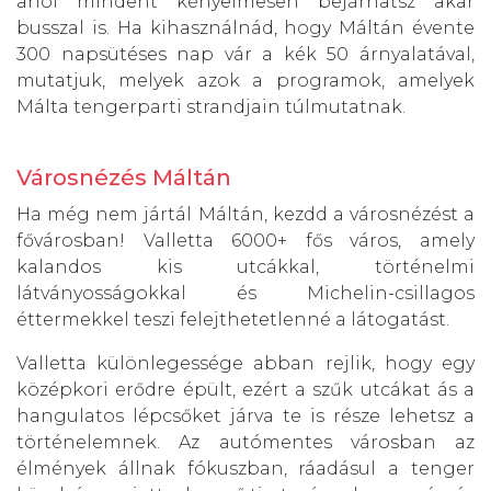
ahol mindent kényelmesen bejárhatsz akár
busszal is. Ha kihasználnád, hogy Máltán évente
300 napsütéses nap vár a kék 50 árnyalatával,
mutatjuk, melyek azok a programok, amelyek
Málta tengerparti strandjain túlmutatnak.
Városnézés Máltán
Ha még nem jártál Máltán, kezdd a városnézést a
fővárosban! Valletta 6000+ fős város, amely
kalandos kis utcákkal, történelmi
látványosságokkal és Michelin-csillagos
éttermekkel teszi felejthetetlenné a látogatást.
Valletta különlegessége abban rejlik, hogy egy
középkori erődre épült, ezért a szűk utcákat ás a
hangulatos lépcsőket járva te is része lehetsz a
történelemnek. Az autómentes városban az
élmények állnak fókuszban, ráadásul a tenger