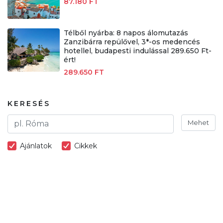
87.180 FT
Télből nyárba: 8 napos álomutazás
Zanzibárra repülővel, 3*-os medencés
hotellel, budapesti indulással 289.650 Ft-
ért!
289.650 FT
KERESÉS
Mehet
Ajánlatok
Cikkek