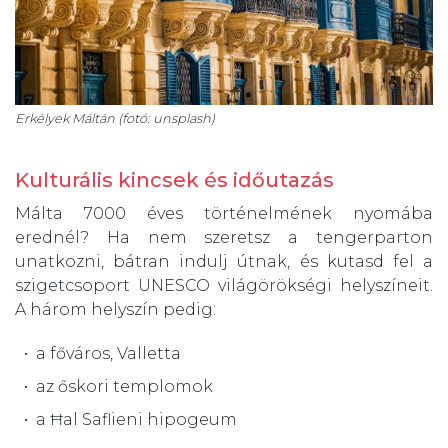
Erkélyek Máltán (fotó: unsplash)
Kulturális kincsek és időutazás
Málta 7000 éves történelmének nyomába
erednél? Ha nem szeretsz a tengerparton
unatkozni, bátran indulj útnak, és kutasd fel a
szigetcsoport UNESCO világörökségi helyszíneit.
A három helyszín pedig:
a főváros, Valletta
az őskori templomok
a Ħal Saflieni hipogeum