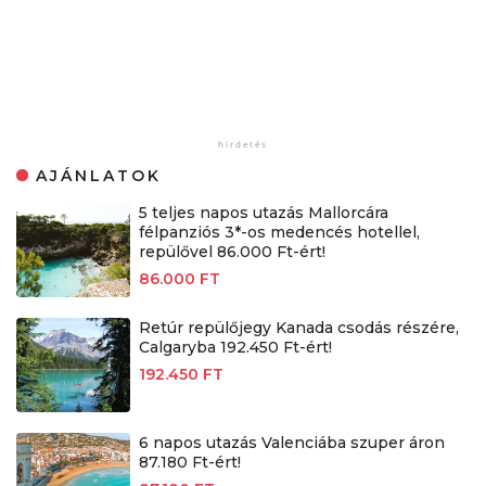
AJÁNLATOK
5 teljes napos utazás Mallorcára
félpanziós 3*-os medencés hotellel,
repülővel 86.000 Ft-ért!
86.000 FT
Retúr repülőjegy Kanada csodás részére,
Calgaryba 192.450 Ft-ért!
192.450 FT
6 napos utazás Valenciába szuper áron
87.180 Ft-ért!