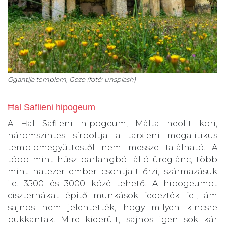
Ggantija templom, Gozo (fotó: unsplash)
Ħal Saflieni hipogeum
A Ħal Saflieni hipogeum, Málta neolit kori,
háromszintes sírboltja a tarxieni megalitikus
templomegyüttestől nem messze található. A
több mint húsz barlangból álló üreglánc, több
mint hatezer ember csontjait őrzi, származásuk
i.e. 3500 és 3000 közé tehető. A hipogeumot
ciszternákat építő munkások fedezték fel, ám
sajnos nem jelentették, hogy milyen kincsre
bukkantak. Mire kiderült, sajnos igen sok kár