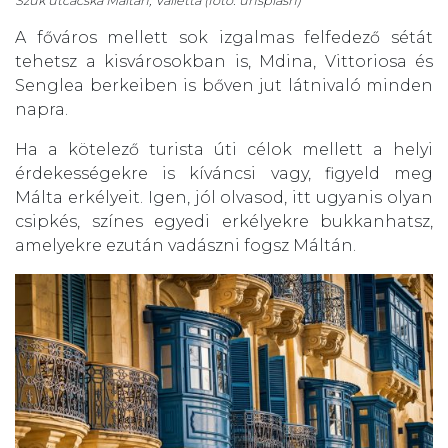
Szűk utcácska Máltán, Valletta (fotó: unsplash)
A főváros mellett sok izgalmas felfedező sétát
tehetsz a kisvárosokban is, Mdina, Vittoriosa és
Senglea berkeiben is bőven jut látnivaló minden
napra.
Ha a kötelező turista úti célok mellett a helyi
érdekességekre is kíváncsi vagy, figyeld meg
Málta erkélyeit. Igen, jól olvasod, itt ugyanis olyan
csipkés, színes egyedi erkélyekre bukkanhatsz,
amelyekre ezután vadászni fogsz Máltán.