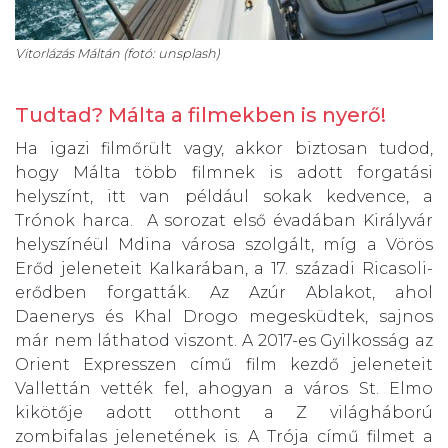
Vitorlázás Máltán (fotó: unsplash)
Tudtad? Málta a filmekben is nyerő!
Ha igazi filmőrült vagy, akkor biztosan tudod,
hogy Málta több filmnek is adott forgatási
helyszínt, itt van például sokak kedvence, a
Trónok harca. A sorozat első évadában Királyvár
helyszínéül Mdina városa szolgált, míg a Vörös
Erőd jeleneteit Kalkarában, a 17. századi Ricasoli-
erődben forgatták. Az Azúr Ablakot, ahol
Daenerys és Khal Drogo megesküdtek, sajnos
már nem láthatod viszont. A 2017-es Gyilkosság az
Orient Expresszen című film kezdő jeleneteit
Vallettán vették fel, ahogyan a város St. Elmo
kikötője adott otthont a Z világháború
zombifalas jelenetének is. A Trója című filmet a