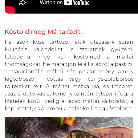
Kóstold meg Málta ízeit!
Ha azok közé tartozol, akik utazásaik során
kulináris kalandokat is szeretnek gyűjteni,
feltétlenül meg kell kóstolnod a máltai
finomságokat. Ne maradjon le a listádról a pastizz,
a tradicionális máltai sós péksütemény, amely
legtöbbször ricottás vagy currys-zöldborsós
tölteléket rejt. A máltai mézkarika, és imqaret,
azaz a datolyás sütemény szintén tetszeni fog, a
főételek közül pedig a lecsó máltai változatát, a
kapunatat, és a lampuki halat kell megkóstolnod.