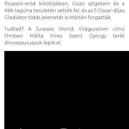
Ricasoli-erőd kikötőjében, Gozo szigetein és a
Kék-lagúna területén vették fel, és az 5 Oscar-díjas
Gladiátor több jelenetét is Máltán forgatták.
Tudtad? A Jurassic World: Világuralom című
filmben Málta híres Szent György terét
dinoszauruszok lepik el.