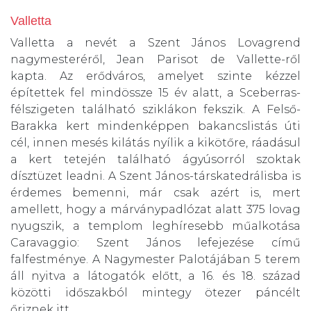
Valletta
Valletta a nevét a Szent János Lovagrend
nagymesteréről, Jean Parisot de Vallette-ről
kapta. Az erődváros, amelyet szinte kézzel
építettek fel mindössze 15 év alatt, a Sceberras-
félszigeten található sziklákon fekszik. A Felső-
Barakka kert mindenképpen bakancslistás úti
cél, innen mesés kilátás nyílik a kikötőre, ráadásul
a kert tetején található ágyúsorról szoktak
dísztüzet leadni. A Szent János-társkatedrálisba is
érdemes bemenni, már csak azért is, mert
amellett, hogy a márványpadlózat alatt 375 lovag
nyugszik, a templom leghíresebb műalkotása
Caravaggio: Szent János lefejezése című
falfestménye. A Nagymester Palotájában 5 terem
áll nyitva a látogatók előtt, a 16. és 18. század
közötti időszakból mintegy ötezer páncélt
őriznek itt.