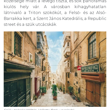
közelsége miatt a levegő tiszta, és sok panorámás
kiülős hely vár. A városban kihagyhatatlan
látnivaló a Triton szökőkút, a Felső- és az Alsó-
Barrakka kert, a Szent János Katedrális, a Republic
street és a szűk utcácskák.