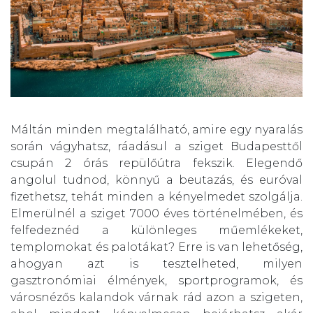
Máltán minden megtalálható, amire egy nyaralás
során vágyhatsz, ráadásul a sziget Budapesttől
csupán 2 órás repülőútra fekszik. Elegendő
angolul tudnod, könnyű a beutazás, és euróval
fizethetsz, tehát minden a kényelmedet szolgálja.
Elmerülnél a sziget 7000 éves történelmében, és
felfedeznéd a különleges műemlékeket,
templomokat és palotákat? Erre is van lehetőség,
ahogyan azt is tesztelheted, milyen
gasztronómiai élmények, sportprogramok, és
városnézős kalandok várnak rád azon a szigeten,