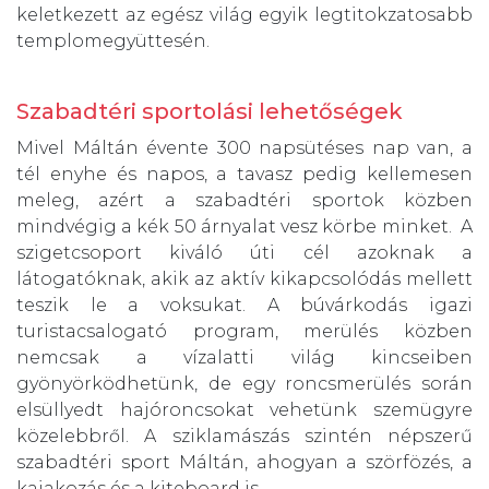
keletkezett az egész világ egyik legtitokzatosabb
templomegyüttesén.
Szabadtéri sportolási lehetőségek
Mivel Máltán évente 300 napsütéses nap van, a
tél enyhe és napos, a tavasz pedig kellemesen
meleg, azért a szabadtéri sportok közben
mindvégig a kék 50 árnyalat vesz körbe minket. A
szigetcsoport kiváló úti cél azoknak a
látogatóknak, akik az aktív kikapcsolódás mellett
teszik le a voksukat. A búvárkodás igazi
turistacsalogató program, merülés közben
nemcsak a vízalatti világ kincseiben
gyönyörködhetünk, de egy roncsmerülés során
elsüllyedt hajóroncsokat vehetünk szemügyre
közelebbről. A sziklamászás szintén népszerű
szabadtéri sport Máltán, ahogyan a szörfözés, a
kajakozás és a kiteboard is.