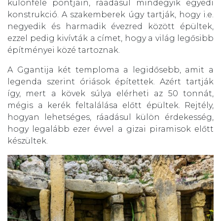
különféle pontjain, ráadásul mindegyik egyedi
konstrukció. A szakemberek úgy tartják, hogy i.e.
negyedik és harmadik évezred között épültek,
ezzel pedig kivívták a címet, hogy a világ legősibb
építményei közé tartoznak.
A Ggantija két temploma a legidősebb, amit a
legenda szerint óriások építettek. Azért tartják
így, mert a kövek súlya elérheti az 50 tonnát,
mégis a kerék feltalálása előtt épültek. Rejtély,
hogyan lehetséges, ráadásul külön érdekesség,
hogy legalább ezer évvel a gizai piramisok előtt
készültek.