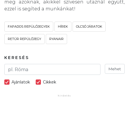
meg azoknak, akikkel szívesen utaznál együtt,
ezzel is segíted a munkánkat!
FAPADOS REPÜLŐJEGYEK
HÍREK
OLCSÓ JÁRATOK
RETÚR REPÜLŐJEGY
RYANAIR
KERESÉS
Mehet
Ajánlatok
Cikkek