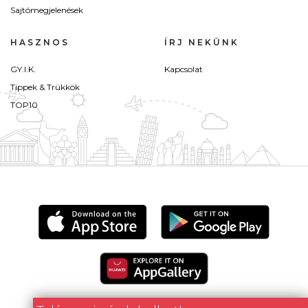
Sajtómegjelenések
HASZNOS
ÍRJ NEKÜNK
GY.I.K.
Kapcsolat
Tippek & Trükkök
TOP10