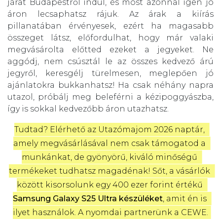
járat Budapestről indul, és most azonnal igen jó
áron lecsaphatsz rájuk. Az árak a kiírás
pillanatában érvényesek, ezért ha magasabb
összeget látsz, előfordulhat, hogy már valaki
megvásárolta előtted ezeket a jegyeket. Ne
aggódj, nem csúsztál le az összes kedvező árú
jegyről, keresgélj türelmesen, meglepően jó
ajánlatokra bukkanhatsz! Ha csak néhány napra
utazol, próbálj meg beleférni a kézipoggyászba,
így is sokkal kedvezőbb áron utazhatsz.
Tudtad? Elérhető az Utazómajom 2026 naptár, 
amely megvásárlásával nem csak támogatod a 
munkánkat, de gyönyörű, kiváló minőségű 
termékeket tudhatsz magadénak! Sőt, a vásárlók 
között kisorsolunk egy 400 ezer forint értékű 
Samsung Galaxy S25 Ultra készüléket
, amit én is 
ilyet használok. A nyomdai partnerünk a CEWE.