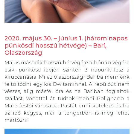
2020. május 30. – június 1. (három napos
pünkösdi hosszú hétvége) – Bari,
Olaszország
Május második hosszú hétvégéje a hónap végére
esik, pünkösd idején szintén 3 napunk lesz a
kiruccanásra. Mi az olaszországi Bariba mennénk
feltöltődni egy kis D-vitaminnal. A repülőút nem
vészes, alig másfél óra és ha Bariban foglaltok
szállást, vonattal át tudtok menni Polignano a
Mare festői városába. Pastát enni kötelező és ha
az idő kegyes, már a tengerben is meg lehet
mártózni.