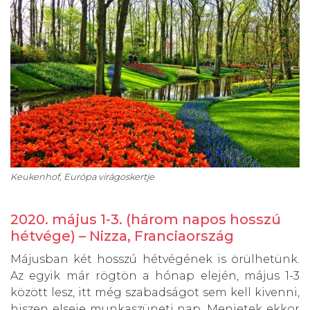
Keukenhof, Európa virágoskertje
2020. május 1-3. (három napos hosszú
hétvége) – Nizza, Franciaország
Májusban két hosszú hétvégének is örülhetünk.
Az egyik már rögtön a hónap elején, május 1-3
között lesz, itt még szabadságot sem kell kivenni,
hiszen elseje munkaszüneti nap. Menjetek ekkor