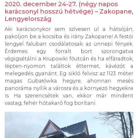
2020. december 24-27. (négy napos
karácsonyi hosszú hétvége) – Zakopane,
Lengyelország
Aki karácsonykor sem szívesen ül a hátsóján,
pakoljon be a kocsiba és irány Zakopane! A festői
lengyel faluban csodálatosak az ünnepi fények.
Érdemes egy forralt bort szorongatva
végigsétálni a Krupowki főutcán és ha elfáradtok,
lépten-nyomon találtok éttermet, kávézót a
melegedés gyanánt. Eg sikló felvisz az 1123 méter
magas Gubałówka hegyre, ahonnan mesés
panoráma nyílik a városra és a környező hegyekre
is. Ha szerencsétek van, ekkor már mindent
vastag, fehér hótakaró fog borítani.