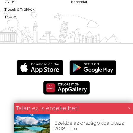
GY.I.K.
Kapcsolat
Tippek & Trükkök
TOP10
Talán ez is érdekelhet!
×
Minden tartalom jogvédett © 2026 Utazómajom.
Ezekbe az országokba utazz
2018-ban