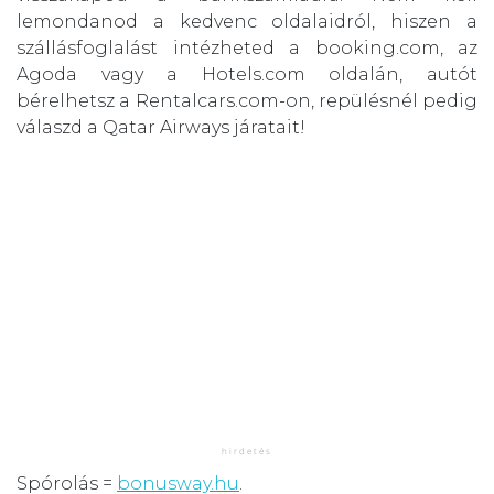
lemondanod a kedvenc oldalaidról, hiszen a
szállásfoglalást intézheted a booking.com, az
Agoda vagy a Hotels.com oldalán, autót
bérelhetsz a Rentalcars.com-on, repülésnél pedig
válaszd a Qatar Airways járatait!
Spórolás =
bonusway.hu
.