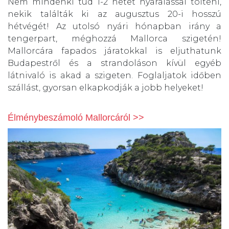
Nem mindenki tud 1-2 hetet nyaralással tölteni,
nekik találták ki az augusztus 20-i hosszú
hétvégét! Az utolsó nyári hónapban irány a
tengerpart, méghozzá Mallorca szigetén!
Mallorcára fapados járatokkal is eljuthatunk
Budapestről és a strandoláson kívül egyéb
látnivaló is akad a szigeten. Foglaljatok időben
szállást, gyorsan elkapkodják a jobb helyeket!
Élménybeszámoló Mallorcáról
>>