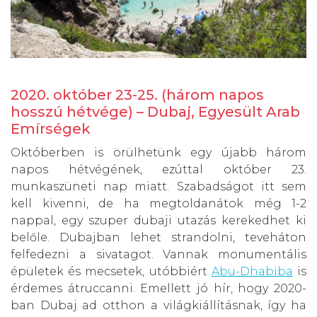
2020. október 23-25. (három napos
hosszú hétvége) – Dubaj, Egyesült Arab
Emírségek
Októberben is örülhetünk egy újabb három
napos hétvégének, ezúttal október 23.
munkaszüneti nap miatt. Szabadságot itt sem
kell kivenni, de ha megtoldanátok még 1-2
nappal, egy szuper dubaji utazás kerekedhet ki
belőle. Dubajban lehet strandolni, teveháton
felfedezni a sivatagot. Vannak monumentális
épületek és mecsetek, utóbbiért
Abu-Dhabiba
is
érdemes átruccanni. Emellett jó hír, hogy 2020-
ban Dubaj ad otthon a világkiállításnak, így ha