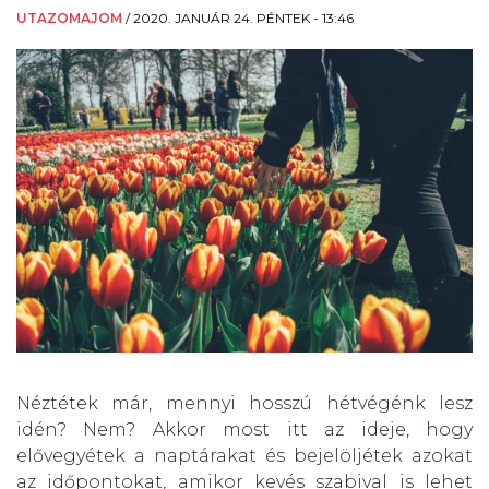
UTAZOMAJOM
/
2020. JANUÁR 24. PÉNTEK - 13:46
Néztétek már, mennyi hosszú hétvégénk lesz
idén? Nem? Akkor most itt az ideje, hogy
elővegyétek a naptárakat és bejelöljétek azokat
az időpontokat, amikor kevés szabival is lehet