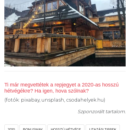
Ti már megvettétek a repjegyet a 2020-as hosszú
hétvégékre? Ha igen, hova szólnak?
(fotók: pixabay, unsplash, csodahelyek.hu)
Szponzorált tartalom.
2020
BONUSWAY
HOSSZÚ HÉTVÉGE
UTAZÁSI TIPPEK