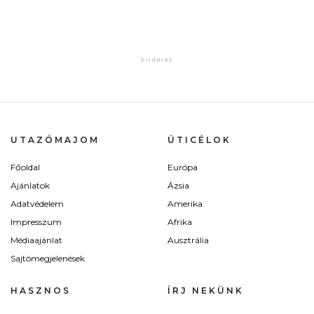
UTAZÓMAJOM
ÚTICÉLOK
Főoldal
Európa
Ajánlatok
Ázsia
Adatvédelem
Amerika
Impresszum
Afrika
Médiaajánlat
Ausztrália
Sajtómegjelenések
HASZNOS
ÍRJ NEKÜNK