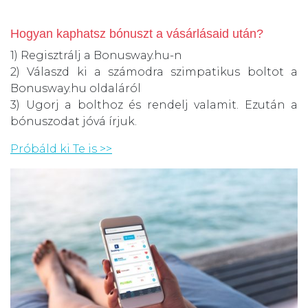
Hogyan kaphatsz bónuszt a vásárlásaid után?
1) Regisztrálj a Bonusway.hu-n
2) Válaszd ki a számodra szimpatikus boltot a
Bonusway.hu oldaláról
3) Ugorj a bolthoz és rendelj valamit. Ezután a
bónuszodat jóvá írjuk.
Próbáld ki Te is >>