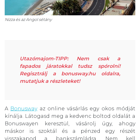
Nizza és az Angol sétány
Utazómajom-TIPP: Nem csak a
fapados járatokkal tudsz spórolni!
Regisztrálj a bonusway.hu oldalra,
mutatjuk a részleteket!
A
Bonusway
az online vásárlás egy okos módját
kínálja. Látogasd meg a kedvenc boltod oldalát a
Bonuswayen keresztül, vásárolj úgy, ahogy
máskor is szoktál és a pénzed egy részét
visszakapod a bankszámládra. Nem kell