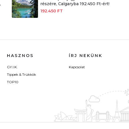
,
részére, Calgaryba 192.450 Ft-ért!
192.450 FT
HASZNOS
ÍRJ NEKÜNK
GY.I.K.
Kapcsolat
Tippek & Trükkök
TOP10