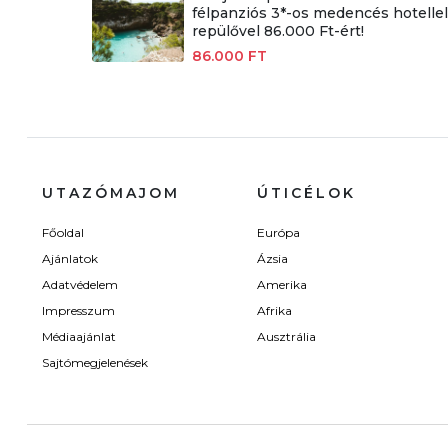
félpanziós 3*-os medencés hotellel
repülővel 86.000 Ft-ért!
86.000 FT
UTAZÓMAJOM
ÚTICÉLOK
Főoldal
Európa
Ajánlatok
Ázsia
Adatvédelem
Amerika
Impresszum
Afrika
Médiaajánlat
Ausztrália
Sajtómegjelenések