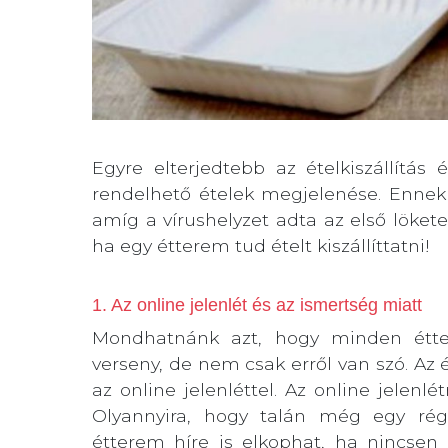
Egyre elterjedtebb az ételkiszállítás
rendelhető ételek megjelenése. Ennek
amíg a vírushelyzet adta az első lökete
ha egy étterem tud ételt kiszállíttatni!
1. Az online jelenlét és az ismertség miatt
Mondhatnánk azt, hogy minden étter
verseny, de nem csak erről van szó. Az é
az online jelenléttel. Az online jele
Olyannyira, hogy talán még egy régó
étterem híre is elkophat, ha nincse