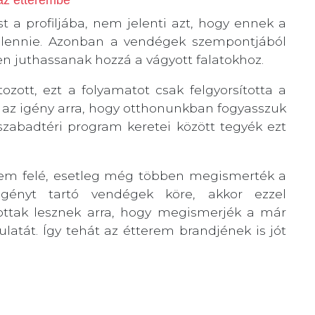
ást a profiljába, nem jelenti azt, hogy ennek a
 lennie. Azonban a vendégek szempontjából
n juthassanak hozzá a vágyott falatokhoz.
zott, ezt a folyamatot csak felgyorsította a
b az igény arra, hogy otthonunkban fogyasszuk
szabadtéri program keretei között tegyék ezt
erem felé, esetleg még többen megismerték a
igényt tartó vendégek köre, akkor ezzel
ottak lesznek arra, hogy megismerjék a már
latát. Így tehát az étterem brandjének is jót