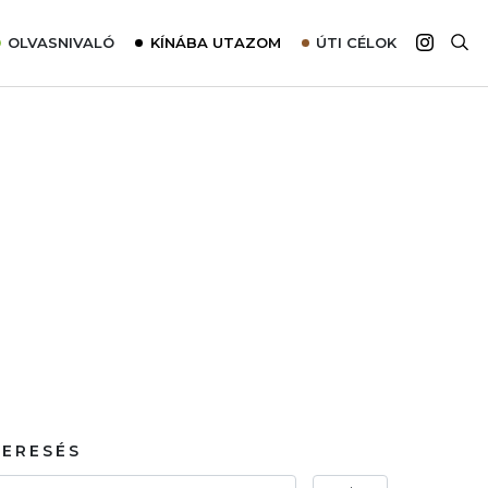
OLVASNIVALÓ
KÍNÁBA UTAZOM
ÚTI CÉLOK
Top 10 látnivalók térképpel
Európa
Tudnivalók az ajánlatok lefoglalásához
Ázsia
Tippek & Trükkök
Amerika
Utazómajom – CitySIM kártya a világutazóknak
Afrika
Interjú
Ausztrália
Élménybeszámolók
Szállodalátogatás
Sajtómegjelenések
KERESÉS