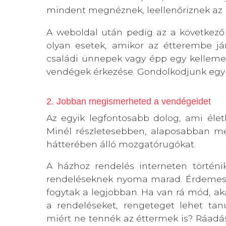
mindent megnéznek, leellenőriznek az i
A weboldal után pedig az a következő 
olyan esetek, amikor az étterembe já
családi ünnepek vagy épp egy kellemes
vendégek érkezése. Gondolkodjunk egy ki
2. Jobban megismerheted a vendégeidet
Az egyik legfontosabb dolog, ami életb
Minél részletesebben, alaposabban meg
hátterében álló mozgatórugókat.
A házhoz rendelés interneten történik,
rendeléseknek nyoma marad. Érdemes m
fogytak a legjobban. Ha van rá mód, ak
a rendeléseket, rengeteget lehet tan
miért ne tennék az éttermek is? Ráadá