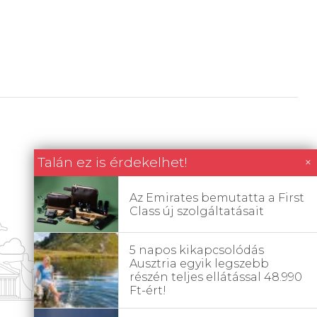
Talán ez is érdekelhet!
×
Az Emirates bemutatta a First
Class új szolgáltatásait
5 napos kikapcsolódás
Ausztria egyik legszebb
részén teljes ellátással 48.990
Ft-ért!