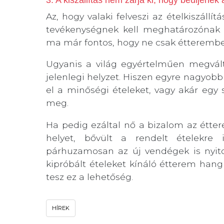
Az, hogy valaki felveszi az ételkiszállít
tevékenységnek kell meghatározónak
ma már fontos, hogy ne csak étterembe
Ugyanis a világ egyértelműen megválto
jelenlegi helyzet. Hiszen egyre nagyob
el a minőségi ételeket, vagy akár egy 
meg.
Ha pedig ezáltal nő a bizalom az étt
helyet, bővült a rendelt ételekre 
párhuzamosan az új vendégek is nyit
kipróbált ételeket kínáló étterem hangu
tesz ez a lehetőség.
HÍREK