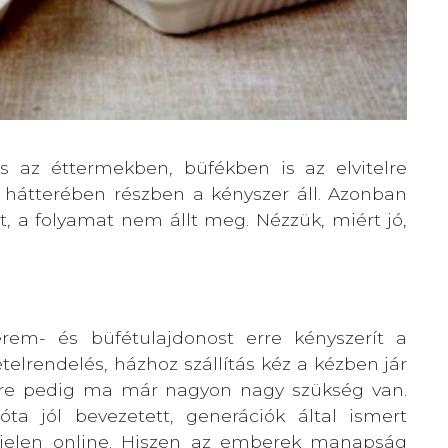
 és az éttermekben, büfékben is az elvitelre
 hátterében részben a kényszer áll. Azonban
t, a folyamat nem állt meg. Nézzük, miért jó,
em- és büfétulajdonost erre kényszerít a
telrendelés, házhoz szállítás kéz a kézben jár
nlétre pedig ma már nagyon nagy szükség van.
ta jól bevezetett, generációk által ismert
n jelen online. Hiszen az emberek manapság