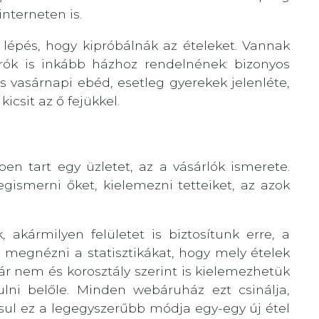
nterneten is.
lépés, hogy kipróbálnák az ételeket. Vannak
rók is inkább házhoz rendelnének: bizonyos
 vasárnapi ebéd, esetleg gyerekek jelenléte,
csit az ő fejükkel.
en tart egy üzletet, az a vásárlók ismerete.
ismerni őket, kielemezni tetteiket, az azok
 akármilyen felületet is biztosítunk erre, a
egnézni a statisztikákat, hogy mely ételek
ár nem és korosztály szerint is kielemezhetük
ulni belőle. Minden webáruház ezt csinálja,
sul ez a legegyszerűbb módja egy-egy új étel