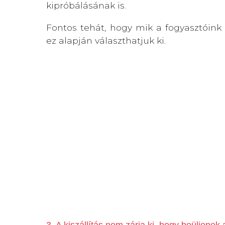
kipróbálásának is.
Fontos tehát, hogy mik a fogyasztóink
ez alapján választhatjuk ki.
3. A kiszállítás nem zárja ki, hogy beüljenek