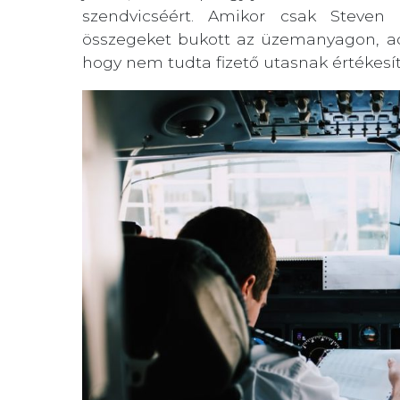
szendvicséért. Amikor csak Steven 
összegeket bukott az üzemanyagon, adó
hogy nem tudta fizető utasnak értékesít