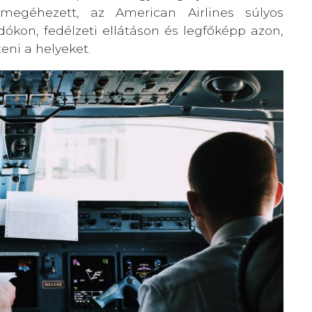
megéhezett, az American Airlines súlyos
kon, fedélzeti ellátáson és legfőképp azon,
eni a helyeket.