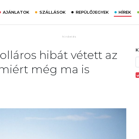
AJÁNLATOK
SZÁLLÁSOK
REPÜLŐJEGYEK
HÍREK
olláros hibát vétett az
amiért még ma is