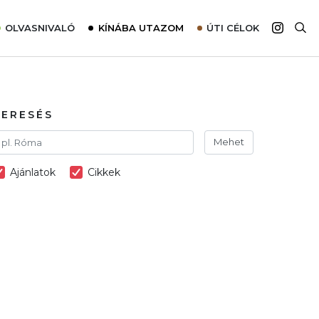
OLVASNIVALÓ
KÍNÁBA UTAZOM
ÚTI CÉLOK
Top 10 látnivalók térképpel
Európa
Tudnivalók az ajánlatok lefoglalásához
Ázsia
Tippek & Trükkök
Amerika
KERESÉS
Utazómajom – CitySIM kártya a világutazóknak
Afrika
Mehet
Interjú
Ausztrália
Ajánlatok
Cikkek
Élménybeszámolók
Szállodalátogatás
Sajtómegjelenések