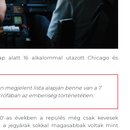
ap alatt 16 alkalommal utazott Chicago és
 megjelent lista alapján benne van a 7
trófában az emberiség történetében.
 80′-as években a repülés még csak kevesek
att a jegyárak sokkal magasabbak voltak mint