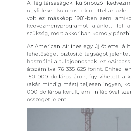
A légitársaságok különböző kedvezm
ügyfeleket, különös tekintettel az üzlet
volt ez másképp 1981-ben sem, amiko
kedvezményprogramot ajánlott fel a 
szükség, mert akkoriban komoly pénzhi
Az American Airlines egy új ötlettel állt
lehetőséget biztosító tagságot jelentett
használni a tulajdonosnak. Az AAirpass
átszámítva 76 335 625 forint. Ehhez leh
150 000 dolláros áron, így vihetett a
(akár mindig mást) teljesen ingyen, ko
000 dollárba került, ami inflációval sz
összeget jelent.