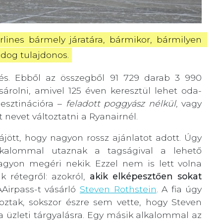
lines bármely járatára, bármikor, bármilyen 
ldog tulajdonos.
és. Ebből az összegből 91 729 darab 3 990
sárolni, amivel 125 éven keresztül lehet oda-
esztinációra –
feladott poggyász nélkül
, vagy
nevet változtatni a Ryanairnél.
jött, hogy nagyon rossz ajánlatot adott. Úgy
kalommal utaznak a tagságival a lehető
nagyon megéri nekik. Ezzel nem is lett volna
 rétegről: azokról,
akik elképesztően sokat
AAirpass-t vásárló
Steven Rothstein
. A fia úgy
oztak, sokszor észre sem vette, hogy Steven
a üzleti tárgyalásra. Egy másik alkalommal az