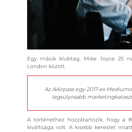
Egy másik klubtag, Mike Joyce 25 n
London között.
Az AAirpass egy 2017-es Mediumon
legsúlyosabb marketingkatasz
A történethez hozzátartozik, hogy a
kiváltsága volt. A kisebb kereslet mi