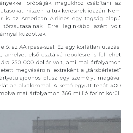
ényekkel próbálják magukhoz csábítani az
i utasokat, hiszen rajtuk keresnek igazán. Nem
r is az American Airlines egy tagság alapú
törzsutasainak. Erre leginkább azért volt
ánnyal küzdöttek.
 elő: az AAirpass-szal. Ez egy korlátlan utazási
, amelyet első osztályú repülésre is fel lehet
 ára 250 000 dollár volt, ami mai árfolyamon
etett megvásárolni extraként a „társbérletet”
 kártyatulajdonos plusz egy személyt magával
rlátlan alkalommal. A kettő együtt tehát 400
ámolva mai árfolyamon 366 millió forint körüli