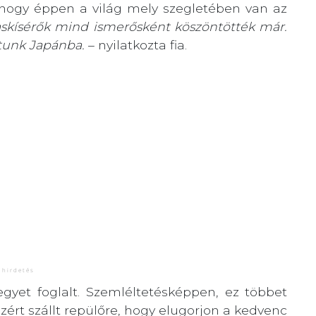
 hogy éppen a világ mely szegletében van az
utaskísérők mind ismerősként köszöntötték már.
ztunk Japánba.
– nyilatkozta fia.
egyet foglalt. Szemléltetésképpen, ez többet
azért szállt repülőre, hogy elugorjon a kedvenc