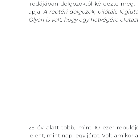
irodájában dolgozóktól kérdezte meg,
apja.
A reptéri dolgozók, pilóták, légi
Olyan is volt, hogy egy hétvégére eluta
25 év alatt több, mint 10 ezer repülőj
jelent, mint napi egy járat. Volt amikor 