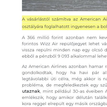
A vásárlástól számítva az American Air
osztályára foglalhatott ingyenesen a bo
A 366 millió forint azonban nem kev
forintos Wizz Air repülőjegyet lehet vá
vissza repülni minden nap egy olcsó d
ebből a pénzből 9 093 alkalommal lehet 
Az American Airlines azonban hamar rá
gondolkodtak, hogy ha havi pár al
legtávolabbi úti célra, még akkor is 
probléma, de megfeledkeztek egy szűk
utaznak
, mint például 30-as éveiben 
emlékszik, hogy amikor délután találk
kora reggel elrepült egy másik országb