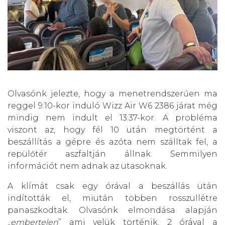
Olvasónk jelezte, hogy a menetrendszerűen ma
reggel 9:10-kor induló Wizz Air W6 2386 járat még
mindig nem indult el 13:37-kor. A probléma
viszont az, hogy fél 10 után megtörtént a
beszállítás a gépre és azóta nem szálltak fel, a
repülőtér aszfaltján állnak. Semmilyen
információt nem adnak az utasoknak.
A klímát csak egy órával a beszállás után
indították el, miután többen rosszullétre
panaszkodtak. Olvasónk elmondása alapján
„
embertelen
” ami velük történik. 2 órával a