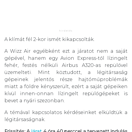
A klímát fél 2-kor ismét kikapcsolták.
A Wizz Air egyébként ezt a járatot nem a saját
gépével, hanem egy Avion Express-től lízingelt
fehér, festés nélküli Airbus A320-as repülővel
üzemelteti. Mint köztudott, a légitársaság
gépeinek jelentős része hajtóműproblémák
miatt a földre kényszerült, ezért a saját gépeiken
kívül innen-onnan lízingelt repülőgépeket is
bevet a nyári szezonban.
A témával kapcsolatos kérdéseinket elküldtük a
légitársaságnak.
Frissítés: A
járat
4 óra 40 perccel a tervezett indulás