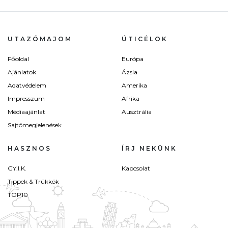
UTAZÓMAJOM
ÚTICÉLOK
Főoldal
Európa
Ajánlatok
Ázsia
Adatvédelem
Amerika
Impresszum
Afrika
Médiaajánlat
Ausztrália
Sajtómegjelenések
HASZNOS
ÍRJ NEKÜNK
GY.I.K.
Kapcsolat
Tippek & Trükkök
TOP10