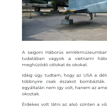
A saigoni Háborús emlékmúzeumban 
tudatában vagyok a vietnami háb
meghúzódó célokat és okokat.
Idáig úgy tudtam, hogy az USA a déli
többnyire csak északot bombázták
egyáltalán nem így volt, hanem az ame
okoztak.
Érdekes volt látni az alsó szinten a v