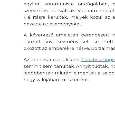
egykori kommunista országokban, d
szerveztek és kiálltak Vietnam melle
kiállításra kerültek, melyek közül a
nevezte az eseményeket.
A következő emeleten berendezett fot
okozott következményeket ismertett
okozott az emberekre nézve. Borzalmas 
Az amerikai pár, akiknél
Couchsurfing
semmit sem tanultak. Annyit tudtak, ho
ledöbbentek miután elmentek a saig
hogy valójában mi is történt.