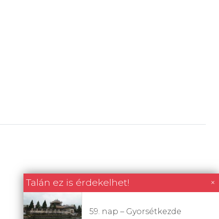
Talán ez is érdekelhet!
×
59. nap – Gyorsétkezde