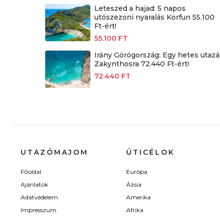
Leteszed a hajad: 5 napos
utószezoni nyaralás Korfun 55.100
Ft-ért!
55.100 FT
Irány Görögország: Egy hetes utazá
Zakynthosra 72.440 Ft-ért!
72.440 FT
UTAZÓMAJOM
ÚTICÉLOK
Főoldal
Európa
Ajánlatok
Ázsia
Adatvédelem
Amerika
Impresszum
Afrika