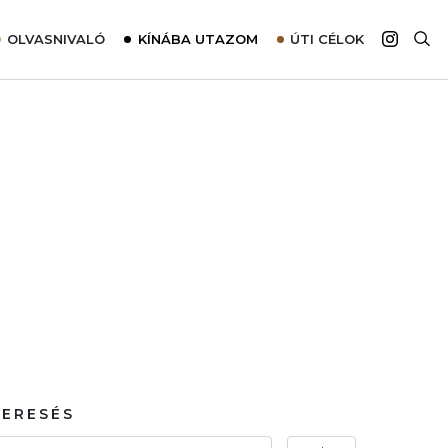
OLVASNIVALÓ
KÍNÁBA UTAZOM
ÚTI CÉLOK
Top 10 látnivalók térképpel
Európa
Tudnivalók az ajánlatok lefoglalásához
Ázsia
Tippek & Trükkök
Amerika
Utazómajom – CitySIM kártya a világutazóknak
Afrika
Interjú
Ausztrália
Élménybeszámolók
Szállodalátogatás
Sajtómegjelenések
KERESÉS