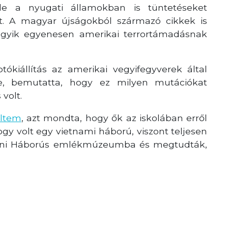
e a nyugati államokban is tüntetéseket
tt. A magyar újságokból származó cikkek is
z egyik egyenesen amerikai terrortámadásnak
ókiállítás az amerikai vegyifegyverek által
e, bemutatta, hogy ez milyen mutációkat
volt.
eltem
, azt mondta, hogy ők az iskolában erről
gy volt egy vietnami háború, viszont teljesen
oni Háborús emlékmúzeumba és megtudták,