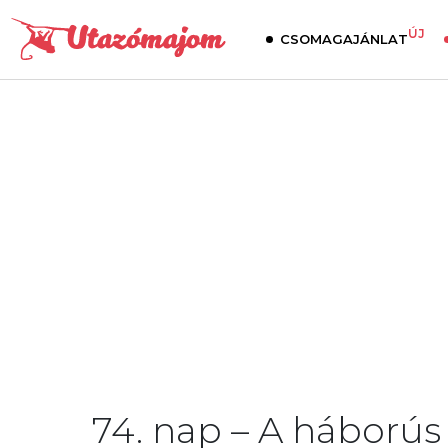
ÚJ
CSOMAGAJÁNLAT
74. nap – A háború