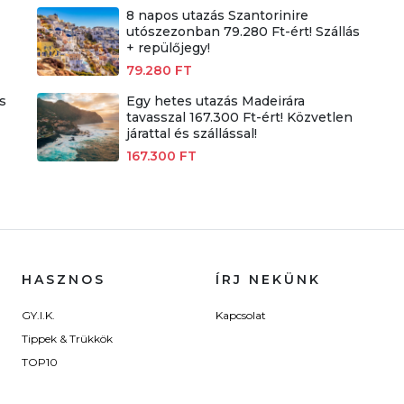
8 napos utazás Szantorinire
utószezonban 79.280 Ft-ért! Szállás
+ repülőjegy!
79.280 FT
s
Egy hetes utazás Madeirára
tavasszal 167.300 Ft-ért! Közvetlen
járattal és szállással!
167.300 FT
HASZNOS
ÍRJ NEKÜNK
GY.I.K.
Kapcsolat
Tippek & Trükkök
TOP10