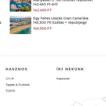
142.450 Ft-ért!
142.450 FT
Egy hetes utazás Gran Canariára
s
145.300 Ft! Szállás + repülőjegy!
145.300 FT
HASZNOS
ÍRJ NEKÜNK
GY.I.K.
Kapcsolat
Tippek & Trükkök
TOP10