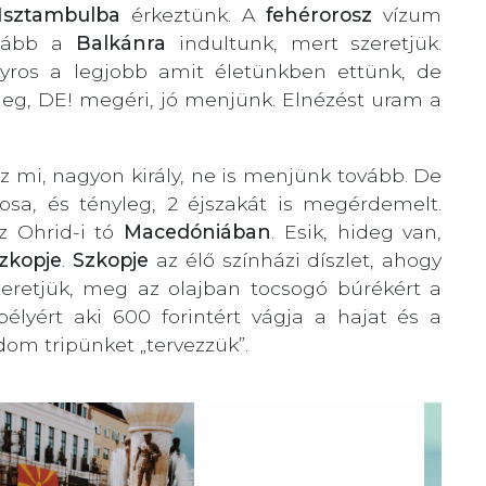
Isztambulba
érkeztünk. A
fehérorosz
vízum
nkább a
Balkánra
indultunk, mert szeretjük.
 gyros a legjobb amit életünkben ettünk, de
eg, DE! megéri, jó menjünk. Elnézést uram a
ez mi, nagyon király, ne is menjünk tovább. De
sa, és tényleg, 2 éjszakát is megérdemelt.
az Ohrid-i tó
Macedóniában
. Esik, hideg van,
zkopje
.
Szkopje
az élő színházi díszlet, ahogy
zeretjük, meg az olajban tocsogó búrékért a
élyért aki 600 forintért vágja a hajat és a
dom tripünket „tervezzük”.