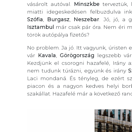
vásárolt autóval.
Minszkbe
terveztük,
miatti idegeskedésen felbuzdulva i
Szófia
,
Burgasz
,
Neszebar
. Jó, jó, a
Isztambul
már csak pár óra. Nem éri m
török autópálya fizetős?
No problem. Ja jó. Itt vagyunk, úristen 
vár
Kavala
,
Görögország
legszebb váro
Kezdjünk el csorogni hazafelé, Irány 
nem tudunk túrázni, együnk és irány
S
Laci mondaná. És tényleg, de ezért s
piacon és a nagyon kedves helyi borb
szakállat. Hazafelé már a következő ran