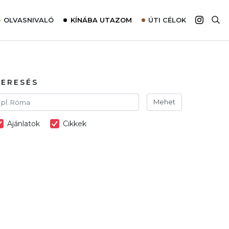
OLVASNIVALÓ
KÍNÁBA UTAZOM
ÚTI CÉLOK
Top 10 látnivalók térképpel
Európa
Tudnivalók az ajánlatok lefoglalásához
Ázsia
Tippek & Trükkök
Amerika
KERESÉS
Utazómajom – CitySIM kártya a világutazóknak
Afrika
Mehet
Interjú
Ausztrália
Ajánlatok
Cikkek
Élménybeszámolók
Szállodalátogatás
Sajtómegjelenések