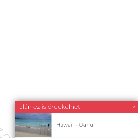
Talán ez is érdekelhet!
×
Hawaii – Oahu