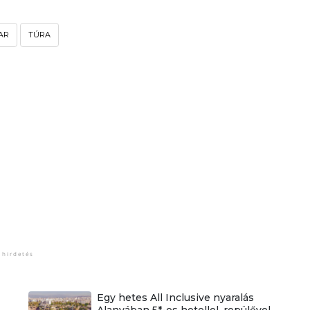
AR
TÚRA
Egy hetes All Inclusive nyaralás
Alanyában 5*-os hotellel, repülővel