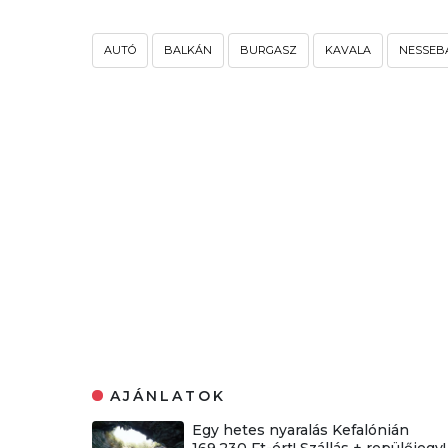
AUTÓ
BALKÁN
BURGASZ
KAVALA
NESSEB
AJÁNLATOK
Egy hetes nyaralás Kefalónián
169.230 Ft-ért! Szállás + repülőjegy!