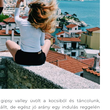
ipsy valley üvölt a kocsiból és táncolunk,
állt, de egész jó arány egy indulás reggelén