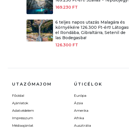
169.230 FT
6 teljes napos utazás Malagára és
környékére 126.300 Ft-ért! Látogas
el Rondába, Gibraltárra, Setenil de
las Bodegasba!
126.300 FT
UTAZÓMAJOM
ÚTICÉLOK
Főoldal
Európa
Ajánlatok
Ázsia
Adatvédelem
Amerika
Impresszum
Afrika
Médiaajánlat
Ausztrália