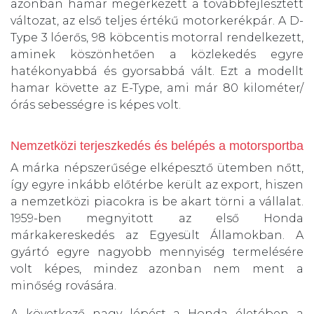
azonban hamar megérkezett a továbbfejlesztett
változat, az első teljes értékű motorkerékpár. A D-
Type 3 lóerős, 98 köbcentis motorral rendelkezett,
aminek köszönhetően a közlekedés egyre
hatékonyabbá és gyorsabbá vált. Ezt a modellt
hamar követte az E-Type, ami már 80 kilométer/
órás sebességre is képes volt.
Nemzetközi terjeszkedés és belépés a motorsportba
A márka népszerűsége elképesztő ütemben nőtt,
így egyre inkább előtérbe került az export, hiszen
a nemzetközi piacokra is be akart törni a vállalat.
1959-ben megnyitott az első Honda
márkakereskedés az Egyesült Államokban. A
gyártó egyre nagyobb mennyiség termelésére
volt képes, mindez azonban nem ment a
minőség rovására.
A következő nagy lépést a Honda életében a