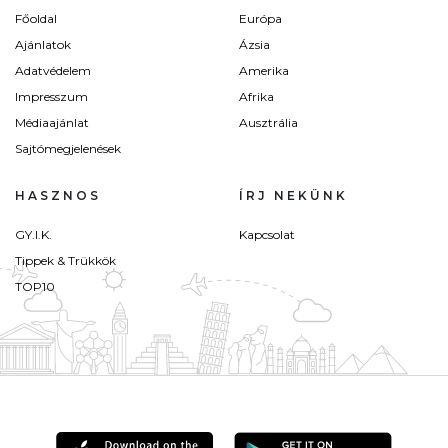
Főoldal
Európa
Ajánlatok
Ázsia
Adatvédelem
Amerika
Impresszum
Afrika
Médiaajánlat
Ausztrália
Sajtómegjelenések
HASZNOS
ÍRJ NEKÜNK
GY.I.K.
Kapcsolat
Tippek & Trükkök
TOP10