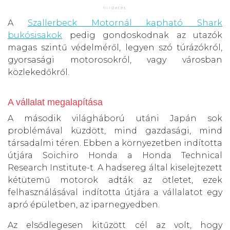
A
Szallerbeck Motornál kapható Shark
bukósisakok
pedig gondoskodnak az utazók
magas szintű védelméről, legyen szó túrázókról,
gyorsasági motorosokról, vagy városban
közlekedőkről.
A vállalat megalapítása
A második világháború utáni Japán sok
problémával küzdött, mind gazdasági, mind
társadalmi téren. Ebben a környezetben indította
útjára Soichiro Honda a Honda Technical
Research Institute-t. A hadsereg által kiselejtezett
kétütemű motorok adták az ötletet, ezek
felhasználásával indította útjára a vállalatot egy
apró épületben, az iparnegyedben.
Az elsődlegesen kitűzött cél az volt, hogy