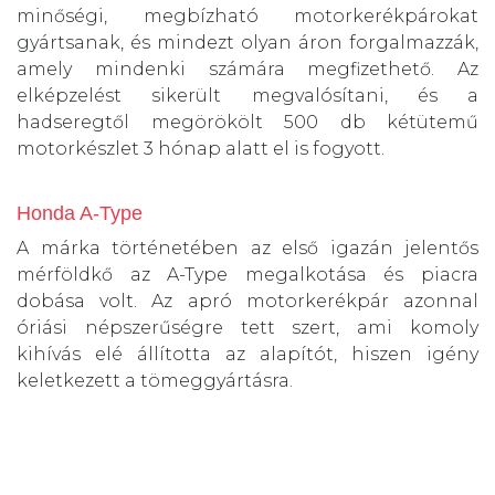
minőségi, megbízható motorkerékpárokat
gyártsanak, és mindezt olyan áron forgalmazzák,
amely mindenki számára megfizethető. Az
elképzelést sikerült megvalósítani, és a
hadseregtől megörökölt 500 db kétütemű
motorkészlet 3 hónap alatt el is fogyott.
Honda A-Type
A márka történetében az első igazán jelentős
mérföldkő az A-Type megalkotása és piacra
dobása volt. Az apró motorkerékpár azonnal
óriási népszerűségre tett szert, ami komoly
kihívás elé állította az alapítót, hiszen igény
keletkezett a tömeggyártásra.