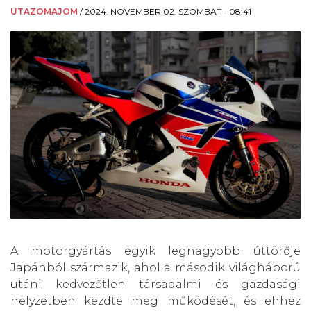
UTAZOMAJOM
/
2024. NOVEMBER 02. SZOMBAT - 08:41
A motorgyártás egyik legnagyobb úttörője
Japánból származik, ahol a második világháború
utáni kedvezőtlen társadalmi és gazdasági
helyzetben kezdte meg működését, és ehhez