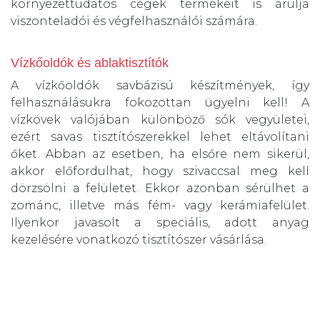
környezettudatos cégek termékeit is árulja
viszonteladói és végfelhasználói számára.
Vízkőoldók és ablaktisztítók
A vízkőoldók savbázisú készítmények, így
felhasználásukra fokozottan ügyelni kell! A
vízkövek valójában különböző sók vegyületei,
ezért savas tisztítószerekkel lehet eltávolítani
őket. Abban az esetben, ha elsőre nem sikerül,
akkor előfordulhat, hogy szivaccsal meg kell
dörzsölni a felületet. Ekkor azonban sérülhet a
zománc, illetve más fém- vagy kerámiafelület.
Ilyenkor javasolt a speciális, adott anyag
kezelésére vonatkozó tisztítószer vásárlása.