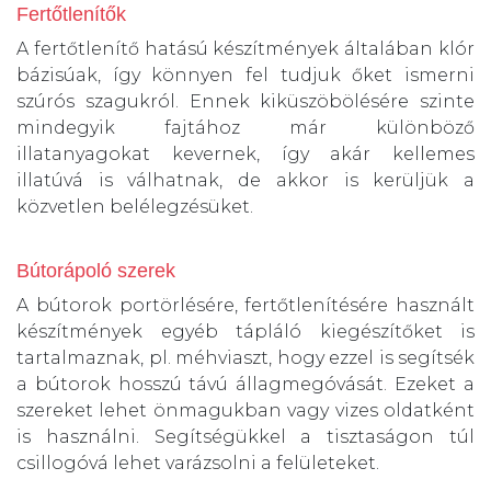
Fertőtlenítők
A fertőtlenítő hatású készítmények általában klór
bázisúak, így könnyen fel tudjuk őket ismerni
szúrós szagukról. Ennek kiküszöbölésére szinte
mindegyik fajtához már különböző
illatanyagokat kevernek, így akár kellemes
illatúvá is válhatnak, de akkor is kerüljük a
közvetlen belélegzésüket.
Bútorápoló szerek
A bútorok portörlésére, fertőtlenítésére használt
készítmények egyéb tápláló kiegészítőket is
tartalmaznak, pl. méhviaszt, hogy ezzel is segítsék
a bútorok hosszú távú állagmegóvását. Ezeket a
szereket lehet önmagukban vagy vizes oldatként
is használni. Segítségükkel a tisztaságon túl
csillogóvá lehet varázsolni a felületeket.