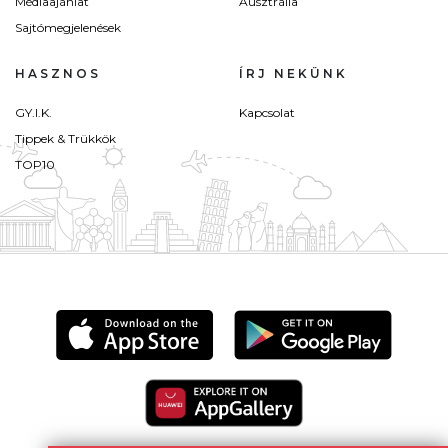
Médiaajánlat
Ausztrália
Sajtómegjelenések
HASZNOS
ÍRJ NEKÜNK
GY.I.K.
Kapcsolat
Tippek & Trükkök
TOP10