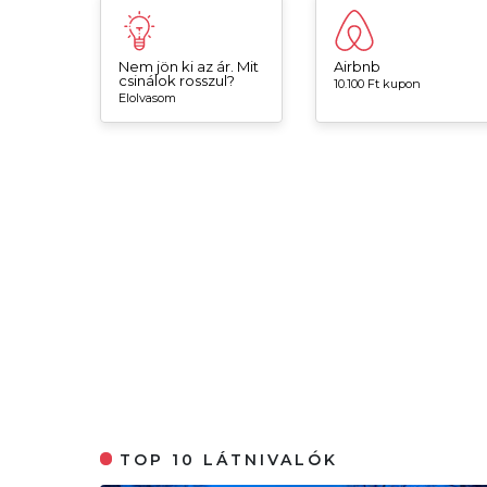
Nem jön ki az ár. Mit
Airbnb
csinálok rosszul?
10.100 Ft kupon
Elolvasom
TOP 10 LÁTNIVALÓK