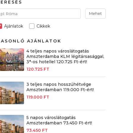
KERESÉS
Mehet
Ajánlatok
Cikkek
HASONLÓ AJÁNLATOK
4 teljes napos városlátogatás
Amszterdamba KLM légitársasággal,
3*-os hotellel 120.725 Ft-ért!
120.725 FT
3 teljes napos hosszúhétvége
Amszterdamban 119.000 Ft-ért!
119.000 FT
5 napos városlátogatás
Amszterdamban 73.450 Ft-ért!
73.450 FT