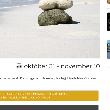
október 31 - november 10
an érvényesek. Döntsd gyorsan. Ne maradj le a legjobb ajánlatokról, kövess
em frissült. Az árak folyamatosan változhatnak,
ű a legfrissebb ajánlatokat
böngészni.