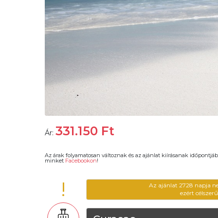
331.150
Ft
Ár:
Az árak folyamatosan változnak és az ajánlat kiírásanak időpontjáb
minket
Facebookon
!
!
Az ajánlat 2728 napja n
ezért célszer