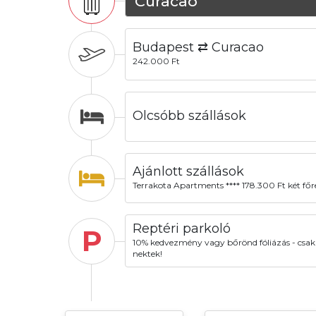
Curacao
Budapest ⇄ Curacao
242.000 Ft
Olcsóbb szállások
Ajánlott szállások
Terrakota Apartments **** 178.300 Ft két főr
Reptéri parkoló
P
10% kedvezmény vagy bőrönd fóliázás - csak
nektek!