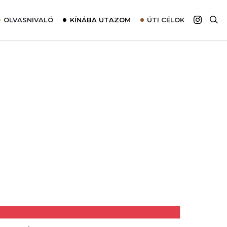
OLVASNIVALÓ
KÍNÁBA UTAZOM
ÚTI CÉLOK
Top 10 látnivalók térképpel
Európa
Tudnivalók az ajánlatok lefoglalásához
Ázsia
Tippek & Trükkök
Amerika
Utazómajom – CitySIM kártya a világutazóknak
Afrika
Interjú
Ausztrália
Élménybeszámolók
Szállodalátogatás
Sajtómegjelenések