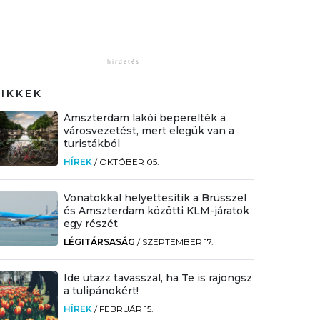
CIKKEK
Amszterdam lakói beperelték a
városvezetést, mert elegük van a
turistákból
HÍREK
/
OKTÓBER 05.
Vonatokkal helyettesítik a Brüsszel
és Amszterdam közötti KLM-járatok
egy részét
LÉGITÁRSASÁG
/
SZEPTEMBER 17.
Ide utazz tavasszal, ha Te is rajongsz
a tulipánokért!
HÍREK
/
FEBRUÁR 15.