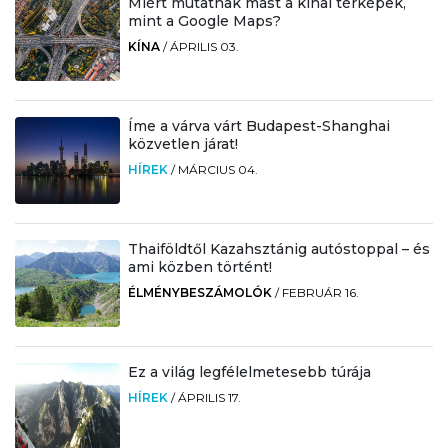
Miért mutatnak mást a kínai térképek,
mint a Google Maps?
KÍNA
/
ÁPRILIS 03.
Íme a várva várt Budapest-Shanghai
közvetlen járat!
HÍREK
/
MÁRCIUS 04.
Thaiföldtől Kazahsztánig autóstoppal – és
ami közben történt!
ÉLMÉNYBESZÁMOLÓK
/
FEBRUÁR 16.
Ez a világ legfélelmetesebb túrája
HÍREK
/
ÁPRILIS 17.