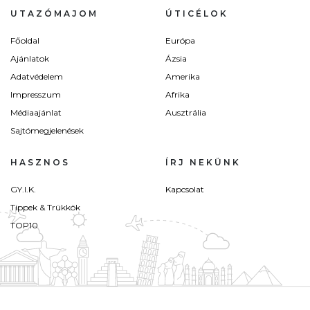
UTAZÓMAJOM
ÚTICÉLOK
Főoldal
Európa
Ajánlatok
Ázsia
Adatvédelem
Amerika
Impresszum
Afrika
Médiaajánlat
Ausztrália
Sajtómegjelenések
HASZNOS
ÍRJ NEKÜNK
GY.I.K.
Kapcsolat
Tippek & Trükkök
TOP10