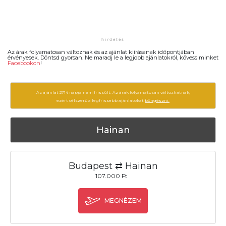
Az árak folyamatosan változnak és az ajánlat kiírásanak időpontjában
érvényesek. Döntsd gyorsan. Ne maradj le a legjobb ajánlatokról, kövess minket
Facebookon
!
Az ajánlat 2714 napja nem frissült. Az árak folyamatosan változhatnak,
ezért célszerű a legfrissebb ajánlatokat
böngészni.
Hainan
Budapest ⇄ Hainan
107.000 Ft
MEGNÉZEM