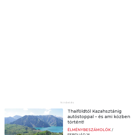
Thaiföldtől Kazahsztánig
autóstoppal – és ami közben
történt!
ÉLMÉNYBESZÁMOLÓK
/
FEBRUÁR 16.