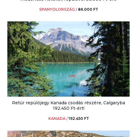
SPANYOLORSZÁG
/
86.000 FT
Retúr repülőjegy Kanada csodás részére, Calgaryba
192.450 Ft-ért!
KANADA
/
192.450 FT