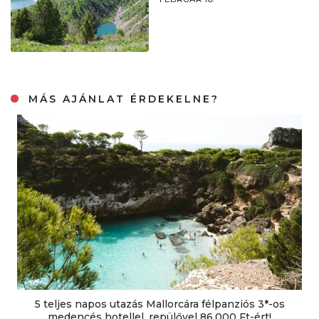
MÁS AJÁNLAT ÉRDEKELNE?
5 teljes napos utazás Mallorcára félpanziós 3*-os
medencés hotellel, repülővel 86.000 Ft-ért!