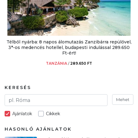
Télből nyárba: 8 napos álomutazás Zanzibárra repülővel,
3*-os medencés hotellel, budapesti indulással 289.650
Ft-ért!
TANZÁNIA
/
289.650 FT
KERESÉS
Mehet
Ajánlatok
Cikkek
HASONLÓ AJÁNLATOK