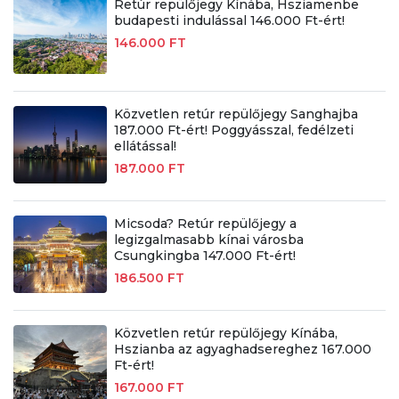
Retúr repülőjegy Kínába, Hsziamenbe
budapesti indulással 146.000 Ft-ért!
146.000 FT
Közvetlen retúr repülőjegy Sanghajba
187.000 Ft-ért! Poggyásszal, fedélzeti
ellátással!
187.000 FT
Micsoda? Retúr repülőjegy a
legizgalmasabb kínai városba
Csungkingba 147.000 Ft-ért!
186.500 FT
Közvetlen retúr repülőjegy Kínába,
Hszianba az agyaghadsereghez 167.000
Ft-ért!
167.000 FT