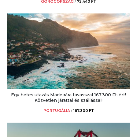
GÖRÖGORSZÁG
/
72.440 FT
Egy hetes utazás Madeirára tavasszal 167.300 Ft-ért!
Közvetlen járattal és szállással!
PORTUGÁLIA
/
167.300 FT