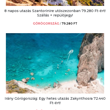
8 napos utazás Szantorinire utószezonban 79.280 Ft-ért!
Szállás + repülőjegy!
GÖRÖGORSZÁG
/
79.280 FT
Irány Görögország: Egy hetes utazás Zakynthosra 72.440
Ft-ért!