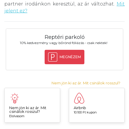
partner irodánkon keresztül, az ár változhat.
Mit
jelent ez?
Reptéri parkoló
10% kedvezmény vagy bőrönd fóliázás - csak nektek!
MEGNÉZEM
Nem jön ki az ár. Mit csinálok rosszul?
Nem jön ki az ár. Mit
Airbnb
csinálok rosszul?
10.100 Ft kupon
Elolvasom