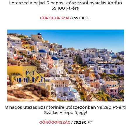
Leteszed a hajad: 5 napos utószezoni nyaralás Korfun
55.100 Ft-ért!
GÖRÖGORSZÁG
/
55.100 FT
8 napos utazás Szantorinire utószezonban 79.280 Ft-ért!
Szállás + repülőjegy!
GÖRÖGORSZÁG
/
79.280 FT