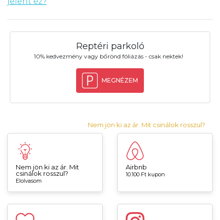
jelent ez?
Reptéri parkoló
10% kedvezmény vagy bőrönd fóliázás - csak nektek!
MEGNÉZEM
Nem jön ki az ár. Mit csinálok rosszul?
Nem jön ki az ár. Mit
Airbnb
csinálok rosszul?
10.100 Ft kupon
Elolvasom