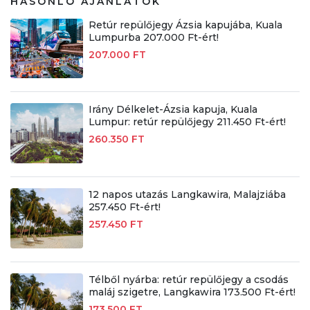
HASONLÓ AJÁNLATOK
Retúr repülőjegy Ázsia kapujába, Kuala
Lumpurba 207.000 Ft-ért!
207.000 FT
Irány Délkelet-Ázsia kapuja, Kuala
Lumpur: retúr repülőjegy 211.450 Ft-ért!
260.350 FT
12 napos utazás Langkawira, Malajziába
257.450 Ft-ért!
257.450 FT
Télből nyárba: retúr repülőjegy a csodás
maláj szigetre, Langkawira 173.500 Ft-ért!
173.500 FT