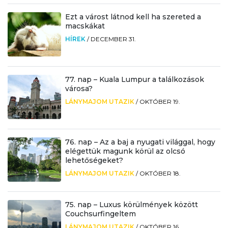
Ezt a várost látnod kell ha szereted a
macskákat
HÍREK
/
DECEMBER 31.
77. nap – Kuala Lumpur a találkozások
városa?
LÁNYMAJOM UTAZIK
/
OKTÓBER 19.
76. nap – Az a baj a nyugati világgal, hogy
elégettük magunk körül az olcsó
lehetőségeket?
LÁNYMAJOM UTAZIK
/
OKTÓBER 18.
75. nap – Luxus körülmények között
Couchsurfingeltem
LÁNYMAJOM UTAZIK
/
OKTÓBER 16.