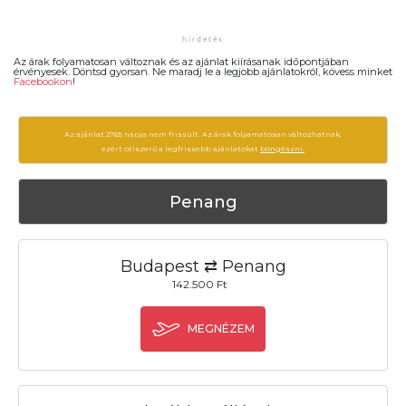
Az árak folyamatosan változnak és az ajánlat kiírásanak időpontjában
érvényesek. Döntsd gyorsan. Ne maradj le a legjobb ajánlatokról, kövess minket
Facebookon
!
Az ajánlat 2765 napja nem frissült. Az árak folyamatosan változhatnak,
ezért célszerű a legfrissebb ajánlatokat
böngészni.
Penang
Budapest ⇄ Penang
142.500 Ft
MEGNÉZEM