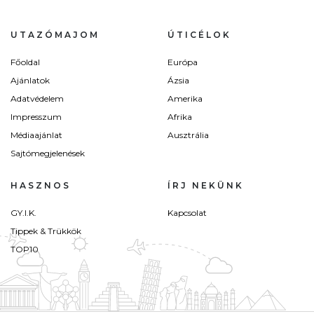
UTAZÓMAJOM
ÚTICÉLOK
Főoldal
Európa
Ajánlatok
Ázsia
Adatvédelem
Amerika
Impresszum
Afrika
Médiaajánlat
Ausztrália
Sajtómegjelenések
HASZNOS
ÍRJ NEKÜNK
GY.I.K.
Kapcsolat
Tippek & Trükkök
TOP10