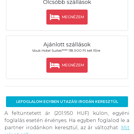
Olcsóbb szállások
MEGNÉZEM
Ajánlott szállások
Vouk Hotel Suites**** 118.900 Ft két főre
MEGNÉZEM
LEFOGLALOM EGYBEN UTAZÁSI IRODÁN KERESZTÜL
A feltüntetett ár (201.950 HUF) külön, egyéni
foglalás esetén érvényes. Ha egyben foglalod le a
partner irodánkon keresztül, az ár változhat.
Mit