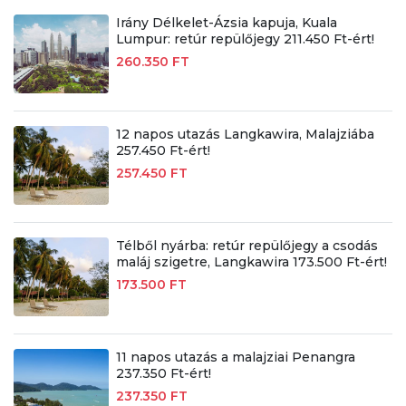
Irány Délkelet-Ázsia kapuja, Kuala
Lumpur: retúr repülőjegy 211.450 Ft-ért!
260.350 FT
12 napos utazás Langkawira, Malajziába
257.450 Ft-ért!
257.450 FT
Télből nyárba: retúr repülőjegy a csodás
maláj szigetre, Langkawira 173.500 Ft-ért!
173.500 FT
11 napos utazás a malajziai Penangra
237.350 Ft-ért!
237.350 FT