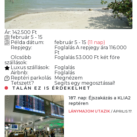
Ár:
142.500
Ft
február 5 - 15
Példa dátum:
február 5 - 15
(11 nap)
Repjegy:
Foglalás
A repjegy ára 116.000
Ft
Olcsóbb
Foglalás
53.000 Ft két főre
szállások:
Luxus szállások:
Foglalás
Airbnb:
Foglalás
Reptéri parkolás
Megnézem
Tetszett?
Segíts egy megosztással!
TALÁN EZ IS ÉRDEKELHET
187. nap: Éjszakázás a KLIA2
reptéren
LÁNYMAJOM UTAZIK
/
ÁPRILIS 17.