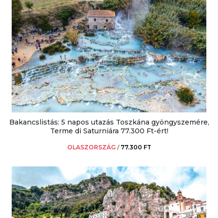
Bakancslistás: 5 napos utazás Toszkána gyöngyszemére,
Terme di Saturniára 77.300 Ft-ért!
OLASZORSZÁG
/
77.300 FT