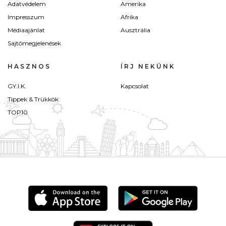
Adatvédelem
Amerika
Impresszum
Afrika
Médiaajánlat
Ausztrália
Sajtómegjelenések
HASZNOS
ÍRJ NEKÜNK
GY.I.K.
Kapcsolat
Tippek & Trükkök
TOP10