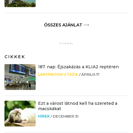
ÖSSZES AJÁNLAT
CIKKEK
187. nap: Éjszakázás a KLIA2 reptéren
LÁNYMAJOM UTAZIK
/
ÁPRILIS 17.
Ezt a várost látnod kell ha szereted a
macskákat
HÍREK
/
DECEMBER 31.