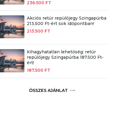
236.500 FT
Akciós retúr repülőjegy Szingapúrba
213.500 Ft-ért sok időpontban!
213.500 FT
Kihagyhatatlan lehetőség: retúr
repülőjegy Szingapúrba 187.500 Ft-
ért!
187.500 FT
ÖSSZES AJÁNLAT