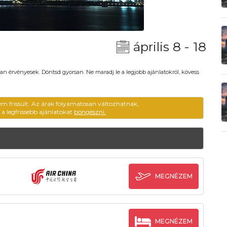
április 8 - 18
an érvényesek. Döntsd gyorsan. Ne maradj le a legjobb ajánlatokról, kövess
em frissült. Az árak folyamatosan változhatnak,
ű a legfrissebb ajánlatokat
böngészni.
MEGNÉZEM
MEGNÉZEM