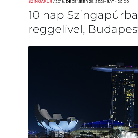
SZINGAPÚR
/
2018. DECEMBER 29. SZOMBAT - 20:00
10 nap Szingapúrban
reggelivel, Budapest