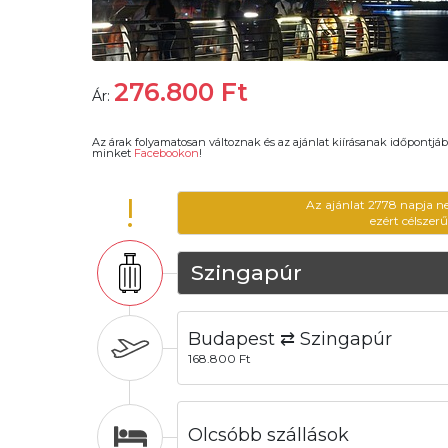
276.800
Ft
Ár:
Az árak folyamatosan változnak és az ajánlat kiírásanak időpontjáb
minket
Facebookon
!
!
Az ajánlat 2778 napja n
ezért célszer
Szingapúr
Budapest ⇄ Szingapúr
168.800 Ft
Olcsóbb szállások