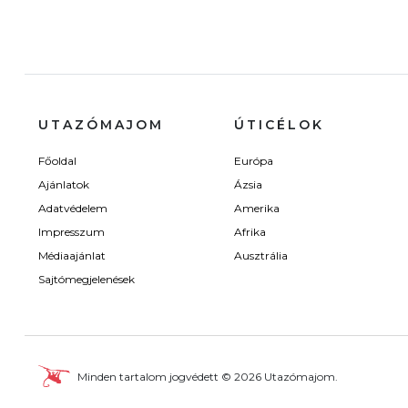
UTAZÓMAJOM
ÚTICÉLOK
Főoldal
Európa
Ajánlatok
Ázsia
Adatvédelem
Amerika
Impresszum
Afrika
Médiaajánlat
Ausztrália
Sajtómegjelenések
Minden tartalom jogvédett © 2026 Utazómajom.