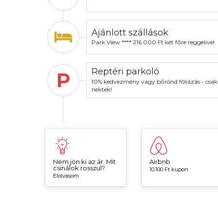
Ajánlott szállások
Park View **** 216.000 Ft két főre reggelivel
Reptéri parkoló
P
10% kedvezmény vagy bőrönd fóliázás - csak
nektek!
Nem jön ki az ár. Mit
Airbnb
csinálok rosszul?
10.100 Ft kupon
Elolvasom