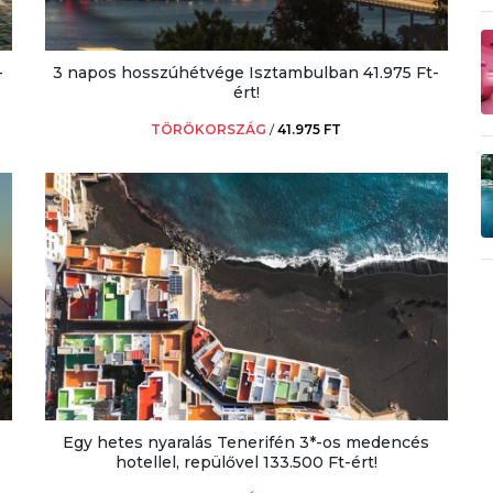
-
3 napos hosszúhétvége Isztambulban 41.975 Ft-
ért!
TÖRÖKORSZÁG
/
41.975 FT
Egy hetes nyaralás Tenerifén 3*-os medencés
hotellel, repülővel 133.500 Ft-ért!