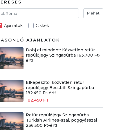
KERESÉS
Mehet
Ajánlatok
Cikkek
HASONLÓ AJÁNLATOK
Dobj el mindent: Közvetlen retúr
repülőjegy Szingapúrba 163.700 Ft-
ért!
Elképesztő: közvetlen retúr
repülőjegy Bécsből Szingapúrba
182.450 Ft-ért!
182.450 FT
Retúr repülőjegy Szingapúrba
Turkish Airlines-szal, poggyásszal
236.500 Ft-ért!