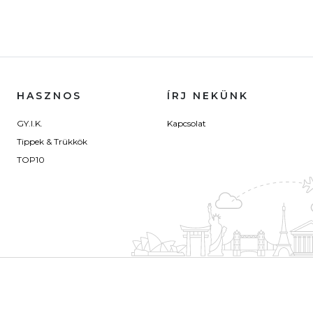
HASZNOS
ÍRJ NEKÜNK
GY.I.K.
Kapcsolat
Tippek & Trükkök
TOP10