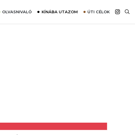
OLVASNIVALÓ
KÍNÁBA UTAZOM
ÚTI CÉLOK
Top 10 látnivalók térképpel
Európa
Tudnivalók az ajánlatok lefoglalásához
Ázsia
Tippek & Trükkök
Amerika
Utazómajom – CitySIM kártya a világutazóknak
Afrika
Interjú
Ausztrália
Élménybeszámolók
Szállodalátogatás
Sajtómegjelenések