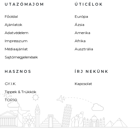
UTAZÓMAJOM
ÚTICÉLOK
Főoldal
Európa
Ajánlatok
Ázsia
Adatvédelem
Amerika
Impresszum
Afrika
Médiaajánlat
Ausztrália
Sajtómegjelenések
HASZNOS
ÍRJ NEKÜNK
GY.I.K.
Kapcsolat
Tippek & Trükkök
TOP10