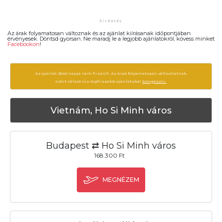
Az árak folyamatosan változnak és az ajánlat kiírásanak időpontjában
érvényesek. Döntsd gyorsan. Ne maradj le a legjobb ajánlatokról, kövess minket
Facebookon
!
Az ajánlat 2640 napja nem frissült. Az árak folyamatosan változhatnak,
ezért célszerű a legfrissebb ajánlatokat
böngészni.
Vietnám, Ho Si Minh város
Budapest ⇄ Ho Si Minh város
168.300 Ft
MEGNÉZEM