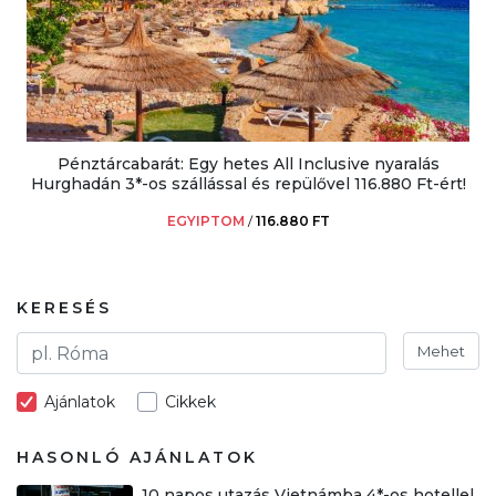
Pénztárcabarát: Egy hetes All Inclusive nyaralás
Hurghadán 3*-os szállással és repülővel 116.880 Ft-ért!
EGYIPTOM
/
116.880 FT
KERESÉS
Mehet
Ajánlatok
Cikkek
HASONLÓ AJÁNLATOK
10 napos utazás Vietnámba 4*-os hotellel,