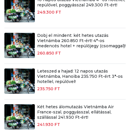
repülővel, poggyásszal 249.300 Ft-ért!
249.300 FT
Dobj el mindent: két hetes utazás
Vietnámba 260.850 Ft-ért! 4*-os
medencés hotel + repülőjegy (csomaggal)!
260.850 FT
Leteszed a hajad: 12 napos utazás
Vietnámba, Hanoiba 235.750 Ft-ért 3*-os
hotellel, repülővel!
235.750 FT
Két hetes álomutazás Vietnámba Air
France-szal, poggyásszal, ellátással,
szállással 241.930 Ft-ért!
241.930 FT