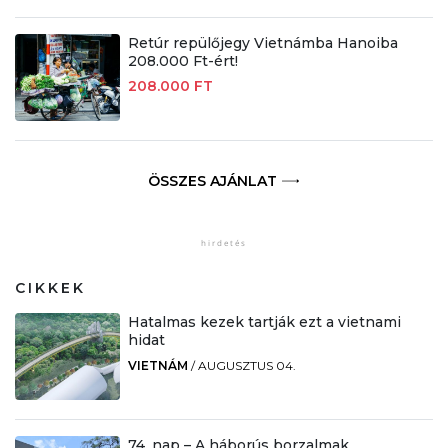
Retúr repülőjegy Vietnámba Hanoiba
208.000 Ft-ért!
208.000 FT
ÖSSZES AJÁNLAT
CIKKEK
Hatalmas kezek tartják ezt a vietnami
hidat
VIETNÁM
/
AUGUSZTUS 04.
74. nap – A háborús borzalmak