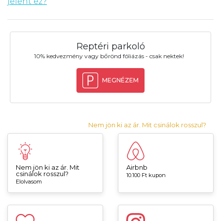
jelent ez?
Reptéri parkoló
10% kedvezmény vagy bőrönd fóliázás - csak nektek!
MEGNÉZEM
Nem jön ki az ár. Mit csinálok rosszul?
Nem jön ki az ár. Mit
Airbnb
csinálok rosszul?
10.100 Ft kupon
Elolvasom