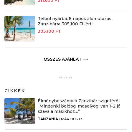
311.600 FT
Télből nyárba: 8 napos álomutazás
Zanzibárra 305.100 Ft-ért!
305.100 FT
ÖSSZES AJÁNLAT
CIKKEK
Élménybeszámoló Zanzibár szigetéről:
„Mindenki boldog, mosolyog, van 1-2 jó
szava a másikhoz…”
TANZÁNIA
/
MÁRCIUS 18.