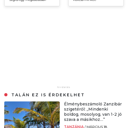
TALÁN EZ IS ÉRDEKELHET
Élménybeszámoló Zanzibár
szigetéről: „Mindenki
boldog, mosolyog, van 1-2 jó
szava a másikhoz…”
TANZÁNIA
/
MÁRCIUS 18.