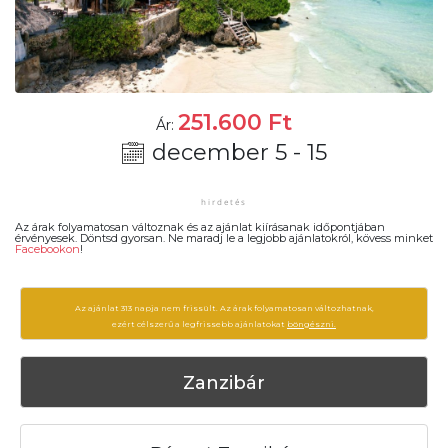
251.600
Ft
Ár:
december 5 - 15
Az árak folyamatosan változnak és az ajánlat kiírásanak időpontjában
érvényesek. Döntsd gyorsan. Ne maradj le a legjobb ajánlatokról, kövess minket
Facebookon
!
Az ajánlat 313 napja nem frissült. Az árak folyamatosan változhatnak,
ezért célszerű a legfrissebb ajánlatokat
böngészni.
Zanzibár