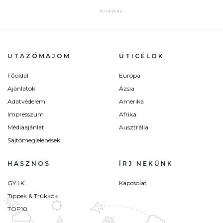
UTAZÓMAJOM
ÚTICÉLOK
Főoldal
Európa
Ajánlatok
Ázsia
Adatvédelem
Amerika
Impresszum
Afrika
Médiaajánlat
Ausztrália
Sajtómegjelenések
HASZNOS
ÍRJ NEKÜNK
GY.I.K.
Kapcsolat
Tippek & Trükkök
TOP10