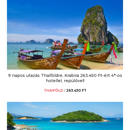
9 napos utazás Thaiföldre, Krabira 263.450 Ft-ért 4*-os
hotellel, repülővel!
THAIFÖLD
/
263.450 FT