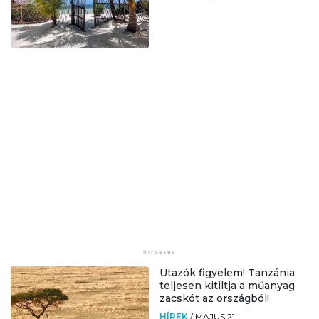
Utazók figyelem! Tanzánia
teljesen kitiltja a műanyag
zacskót az országból!
HÍREK
/
MÁJUS 21.