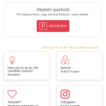
Reptéri parkoló
10% kedvezmény vagy bőrönd fóliázás - csak nektek!
MEGNÉZEM
Nem jön ki az ár. Mit csinálok rosszul?
Nem jön ki az ár. Mit
Airbnb
csinálok rosszul?
10.100 Ft kupon
Elolvasom
Tetszett?
Instagram
Segíts egy megosztással!
Kövess minket!