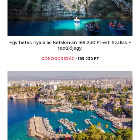
Egy hetes nyaralás Kefalónián 169.230 Ft-ért! Szállás +
repülőjegy!
GÖRÖGORSZÁG
/
169.230 FT