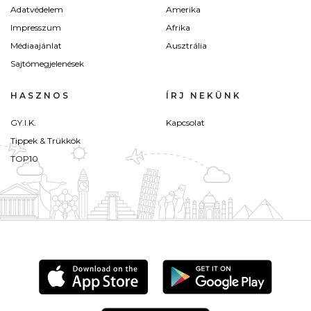
Adatvédelem
Amerika
Impresszum
Afrika
Médiaajánlat
Ausztrália
Sajtómegjelenések
HASZNOS
ÍRJ NEKÜNK
GY.I.K.
Kapcsolat
Tippek & Trükkök
TOP10