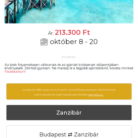
213.300
Ft
Ár:
október 8 - 20
Az árak folyamatosan változnak és az ajánlat kiírásanak időpontjában
érvényesek. Döntsd gyorsan. Ne maradj le a legjobb ajánlatokról, kövess minket
Facebookon
!
Az ajánlat 1855 napja nem frissült. Az árak folyamatosan változhatnak,
ezért célszerű a legfrissebb ajánlatokat
böngészni.
Zanzibár
Budapest ⇄ Zanzibár