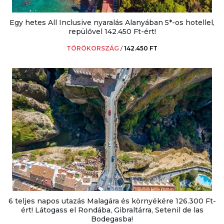
Egy hetes All Inclusive nyaralás Alanyában 5*-os hotellel,
repülővel 142.450 Ft-ért!
TÖRÖKORSZÁG
/
142.450 FT
6 teljes napos utazás Malagára és környékére 126.300 Ft-
ért! Látogass el Rondába, Gibraltárra, Setenil de las
Bodegasba!