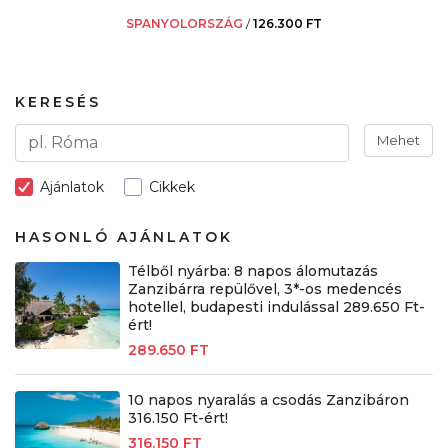
SPANYOLORSZÁG
/
126.300 FT
KERESÉS
Mehet
Ajánlatok
Cikkek
HASONLÓ AJÁNLATOK
Télből nyárba: 8 napos álomutazás
Zanzibárra repülővel, 3*-os medencés
hotellel, budapesti indulással 289.650 Ft-
ért!
289.650 FT
10 napos nyaralás a csodás Zanzibáron
316.150 Ft-ért!
316.150 FT