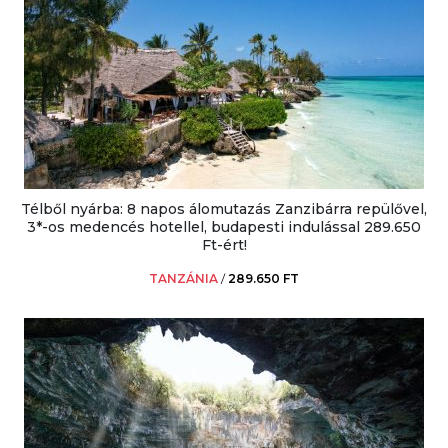
Télből nyárba: 8 napos álomutazás Zanzibárra repülővel,
3*-os medencés hotellel, budapesti indulással 289.650
Ft-ért!
TANZÁNIA
/
289.650 FT