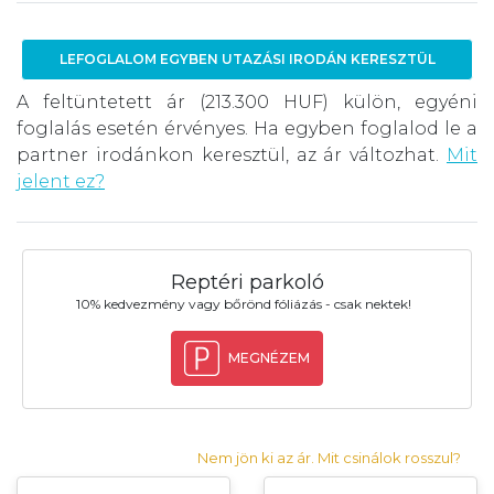
LEFOGLALOM EGYBEN UTAZÁSI IRODÁN KERESZTÜL
A feltüntetett ár (213.300 HUF) külön, egyéni
foglalás esetén érvényes. Ha egyben foglalod le a
partner irodánkon keresztül, az ár változhat.
Mit
jelent ez?
Reptéri parkoló
10% kedvezmény vagy bőrönd fóliázás - csak nektek!
MEGNÉZEM
Nem jön ki az ár. Mit csinálok rosszul?