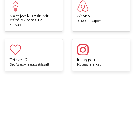
Nem jön ki az ár. Mit
Airbnb
csinálok rosszul?
10.100 Ft kupon
Elolvasom
Tetszett?
Instagram
Segíts egy megosztással!
Kövess minket!