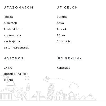
UTAZÓMAJOM
ÚTICÉLOK
Főoldal
Európa
Ajánlatok
Ázsia
Adatvédelem
Amerika
Impresszum
Afrika
Médiaajánlat
Ausztrália
Sajtómegjelenések
HASZNOS
ÍRJ NEKÜNK
GY.I.K.
Kapcsolat
Tippek & Trükkök
TOP10