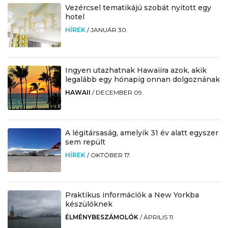
Vezércsel tematikájú szobát nyitott egy
hotel
HÍREK
/
JANUÁR 30.
Ingyen utazhatnak Hawaiira azok, akik
legalább egy hónapig onnan dolgoznának
HAWAII
/
DECEMBER 09.
A légitársaság, amelyik 31 év alatt egyszer
sem repült
HÍREK
/
OKTÓBER 17.
Praktikus információk a New Yorkba
készülőknek
ÉLMÉNYBESZÁMOLÓK
/
ÁPRILIS 11.