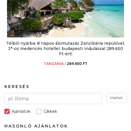
Télből nyárba: 8 napos álomutazás Zanzibárra repülővel,
3*-os medencés hotellel, budapesti indulással 289.650
Ft-ért!
TANZÁNIA
/
289.650 FT
KERESÉS
Mehet
Ajánlatok
Cikkek
HASONLÓ AJÁNLATOK