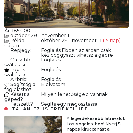
Ár:
185.000
Ft
október 28 - november 11
Példa
október 28 - november 11
(15 nap)
dátum:
Repjegy:
Foglalás
Ebben az árban csak
kézipoggyászt vihetsz a gépre.
Olcsóbb
Foglalás
szállások:
Luxus
Foglalás
szállások:
Airbnb:
Foglalás
Segítség a
Elolvasom
foglaláshoz:
Késett a
Milyen lehetőségeid vannak
géped?
Tetszett?
Segíts egy megosztással!
TALÁN EZ IS ÉRDEKELHET
A legérdekesebb látnivalók
Los Angeles-ben! Nyerj 5
napos kiruccanást a