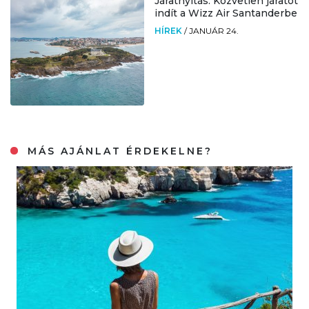
Járatnyitás: Közvetlen járatot
indít a Wizz Air Santanderbe
HÍREK
/
JANUÁR 24.
MÁS AJÁNLAT ÉRDEKELNE?