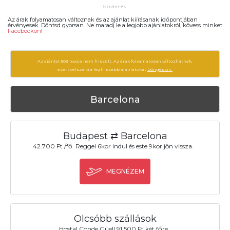
Az árak folyamatosan változnak és az ajánlat kiírásanak időpontjában
érvényesek. Döntsd gyorsan. Ne maradj le a legjobb ajánlatokról, kövess minket
Facebookon
!
Az ajánlat 509 napja nem frissült. Az árak folyamatosan változhatnak,
ezért célszerű a legfrissebb ajánlatokat
böngészni.
Barcelona
Budapest ⇄ Barcelona
42.700 Ft /fő. Reggel 6kor indul és este 9kor jön vissza.
MEGNÉZEM
Olcsóbb szállások
Hostal Conde Güell 91.500 Ft két főre