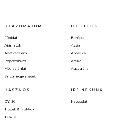
UTAZÓMAJOM
ÚTICÉLOK
Főoldal
Európa
Ajánlatok
Ázsia
Adatvédelem
Amerika
Impresszum
Afrika
Médiaajánlat
Ausztrália
Sajtómegjelenések
HASZNOS
ÍRJ NEKÜNK
GY.I.K.
Kapcsolat
Tippek & Trükkök
TOP10