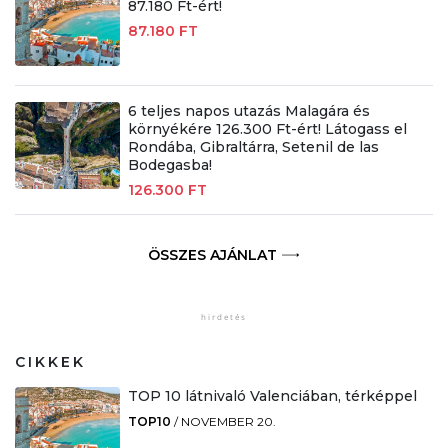
87.180 Ft-ért!
87.180 FT
6 teljes napos utazás Malagára és
környékére 126.300 Ft-ért! Látogass el
Rondába, Gibraltárra, Setenil de las
Bodegasba!
126.300 FT
ÖSSZES AJÁNLAT
CIKKEK
TOP 10 látnivaló Valenciában, térképpel
TOP10
/
NOVEMBER 20.