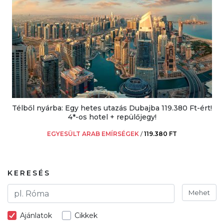
Télből nyárba: Egy hetes utazás Dubajba 119.380 Ft-ért!
4*-os hotel + repülőjegy!
EGYESÜLT ARAB EMÍRSÉGEK
/
119.380 FT
KERESÉS
Mehet
Ajánlatok
Cikkek