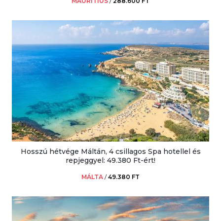
MAURITIUS
/
288.600 FT
Hosszú hétvége Máltán, 4 csillagos Spa hotellel és
repjeggyel: 49.380 Ft-ért!
MÁLTA
/
49.380 FT