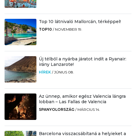
Top 10 látnivaló Mallorcán, térképpel!
TOP10
/
NOVEMBER 19.
Új télből a nyárba járatot indít a Ryanair:
irány Lanzarote!
HÍREK
/
JÚNIUS 08.
Az ünnep, amikor egész Valencia lángra
lobban – Las Fallas de Valencia
SPANYOLORSZÁG
/
MÁRCIUS 14.
Barcelona visszacsábítaná a helyieket a