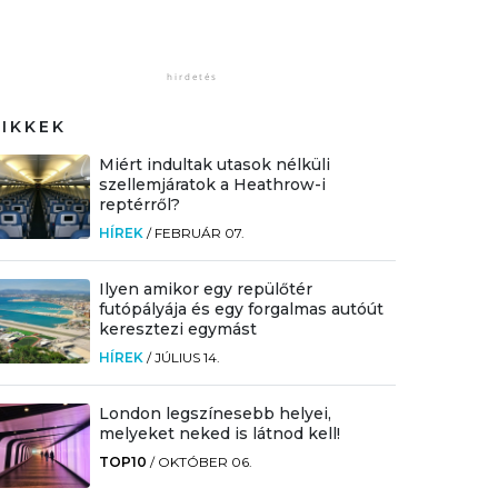
CIKKEK
Miért indultak utasok nélküli
szellemjáratok a Heathrow-i
reptérről?
HÍREK
/
FEBRUÁR 07.
Ilyen amikor egy repülőtér
futópályája és egy forgalmas autóút
keresztezi egymást
HÍREK
/
JÚLIUS 14.
London legszínesebb helyei,
melyeket neked is látnod kell!
TOP10
/
OKTÓBER 06.