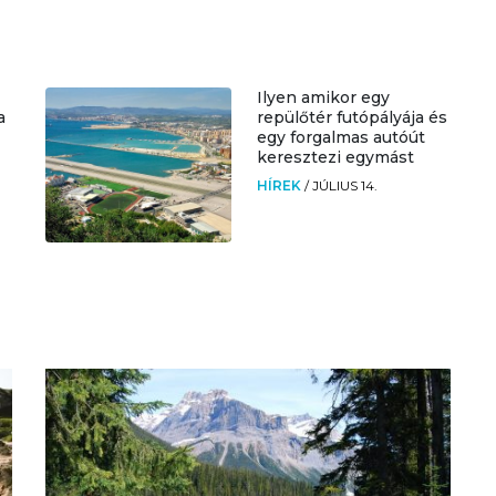
Ilyen amikor egy
a
repülőtér futópályája és
egy forgalmas autóút
keresztezi egymást
HÍREK
/
JÚLIUS 14.