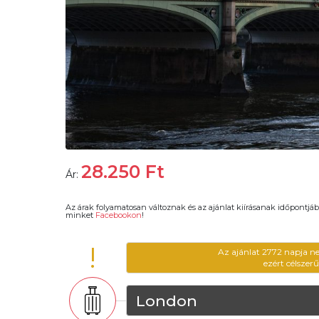
28.250
Ft
Ár:
Az árak folyamatosan változnak és az ajánlat kiírásanak időpontjáb
minket
Facebookon
!
!
Az ajánlat 2772 napja n
ezért célszer
London