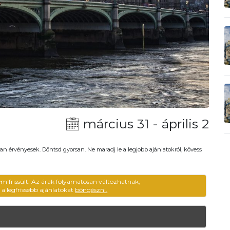
március 31 - április 2
an érvényesek. Döntsd gyorsan. Ne maradj le a legjobb ajánlatokról, kövess
em frissült. Az árak folyamatosan változhatnak,
ű a legfrissebb ajánlatokat
böngészni.