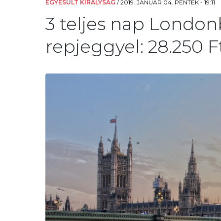
EGYESÜLT KIRÁLYSÁG
/
2019. JANUÁR 04. PÉNTEK - 19:11
3 teljes nap Londonb
repjeggyel: 28.250 Ft