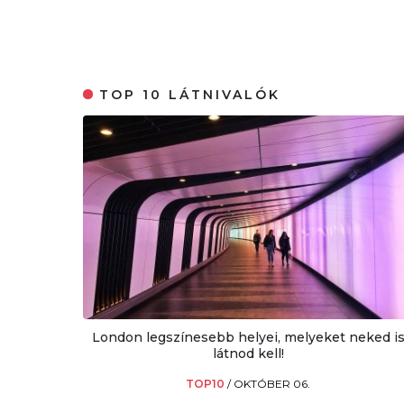
TOP 10 LÁTNIVALÓK
London legszínesebb helyei, melyeket neked i
látnod kell!
TOP10
/
OKTÓBER 06.