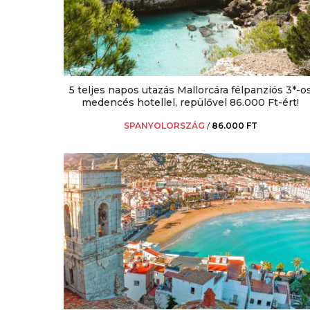
5 teljes napos utazás Mallorcára félpanziós 3*-o
medencés hotellel, repülővel 86.000 Ft-ért!
SPANYOLORSZÁG
/
86.000 FT