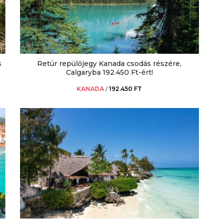
s
Retúr repülőjegy Kanada csodás részére,
Calgaryba 192.450 Ft-ért!
KANADA
/
192.450 FT