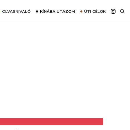
OLVASNIVALÓ
KÍNÁBA UTAZOM
ÚTI CÉLOK
Top 10 látnivalók térképpel
Európa
Tudnivalók az ajánlatok lefoglalásához
Ázsia
Tippek & Trükkök
Amerika
Utazómajom – CitySIM kártya a világutazóknak
Afrika
Interjú
Ausztrália
Élménybeszámolók
Szállodalátogatás
Sajtómegjelenések