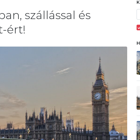
an, szállással és
-ért!