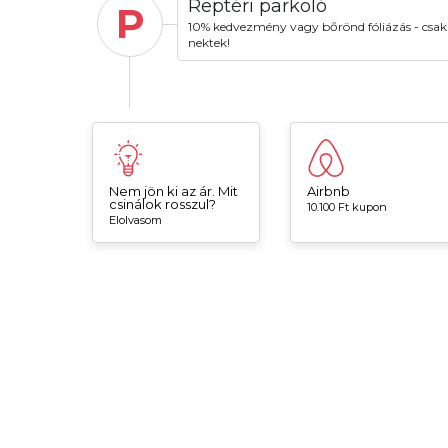
Reptéri parkoló
P
10% kedvezmény vagy bőrönd fóliázás - csak
nektek!
Nem jön ki az ár. Mit
Airbnb
csinálok rosszul?
10.100 Ft kupon
Elolvasom