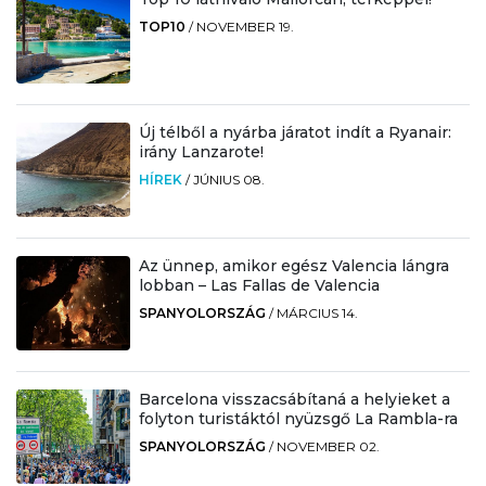
TOP10
/
NOVEMBER 19.
Új télből a nyárba járatot indít a Ryanair:
irány Lanzarote!
HÍREK
/
JÚNIUS 08.
Az ünnep, amikor egész Valencia lángra
lobban – Las Fallas de Valencia
SPANYOLORSZÁG
/
MÁRCIUS 14.
Barcelona visszacsábítaná a helyieket a
folyton turistáktól nyüzsgő La Rambla-ra
SPANYOLORSZÁG
/
NOVEMBER 02.