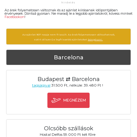
Az árak folyamatosan változnak és az ajánlat kiírásanak időpontjában
érvényesek. Döntsd gyorsan. Ne maradj le a legjobb ajánlatokról, kövess minket
Facebookon
!
Az ajánlat 907 napja nem frissült. Az árak folyamatosan változhatnak,
ezért célszerű a legfrissebb ajánlatokat
böngészni.
Barcelona
Budapest ⇄ Barcelona
tagságival
31.500 Ft, nélküle: 39.480 Ft !
MEGNÉZEM
Olcsóbb szállások
Hostal Delfos 59.000 Ft két főre