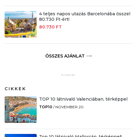
4 teljes napos utazás Barcelonába ősszel
80.730 Ft-ért!
80.730 FT
ÖSSZES AJÁNLAT
CIKKEK
TOP 10 látnivaló Valenciában, térképpel
TOP10
/
NOVEMBER 20.
Top 10 látnivaló Mallorcán, térképpel!