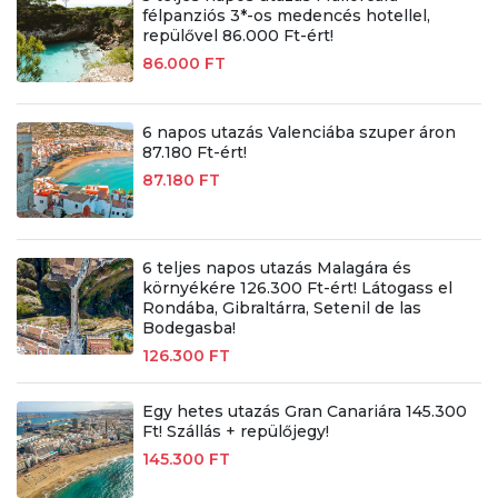
félpanziós 3*-os medencés hotellel,
repülővel 86.000 Ft-ért!
86.000 FT
6 napos utazás Valenciába szuper áron
87.180 Ft-ért!
87.180 FT
6 teljes napos utazás Malagára és
környékére 126.300 Ft-ért! Látogass el
Rondába, Gibraltárra, Setenil de las
Bodegasba!
126.300 FT
Egy hetes utazás Gran Canariára 145.300
Ft! Szállás + repülőjegy!
145.300 FT