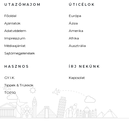
UTAZÓMAJOM
ÚTICÉLOK
Főoldal
Európa
Ajánlatok
Ázsia
Adatvédelem
Amerika
Impresszum
Afrika
Médiaajánlat
Ausztrália
Sajtómegjelenések
HASZNOS
ÍRJ NEKÜNK
GY.I.K.
Kapcsolat
Tippek & Trükkök
TOP10