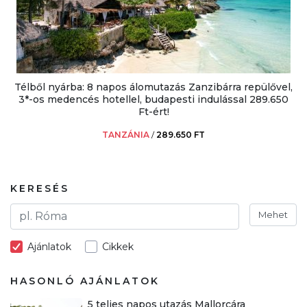
Télből nyárba: 8 napos álomutazás Zanzibárra repülővel,
3*-os medencés hotellel, budapesti indulással 289.650
Ft-ért!
TANZÁNIA
/
289.650 FT
KERESÉS
Mehet
Ajánlatok
Cikkek
HASONLÓ AJÁNLATOK
5 teljes napos utazás Mallorcára