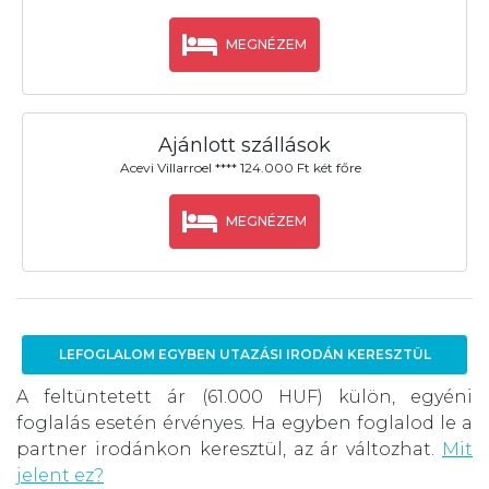
MEGNÉZEM
Ajánlott szállások
Acevi Villarroel **** 124.000 Ft két főre
MEGNÉZEM
LEFOGLALOM EGYBEN UTAZÁSI IRODÁN KERESZTÜL
A feltüntetett ár (61.000 HUF) külön, egyéni
foglalás esetén érvényes. Ha egyben foglalod le a
partner irodánkon keresztül, az ár változhat.
Mit
jelent ez?