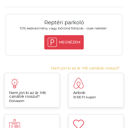
Reptéri parkoló
10% kedvezmény vagy bőrönd fóliázás - csak nektek!
MEGNÉZEM
Nem jön ki az ár. Mit csinálok rosszul?
Nem jön ki az ár. Mit
Airbnb
csinálok rosszul?
10.100 Ft kupon
Elolvasom