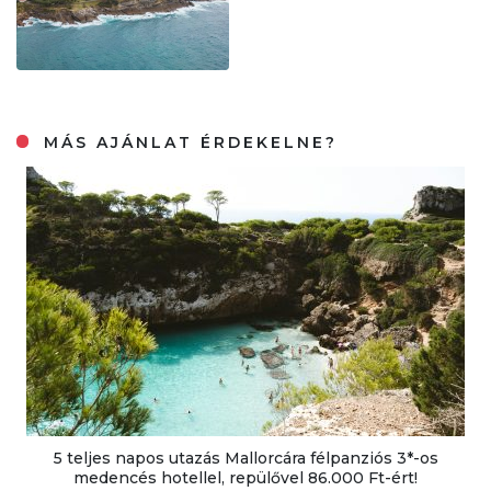
MÁS AJÁNLAT ÉRDEKELNE?
5 teljes napos utazás Mallorcára félpanziós 3*-os
medencés hotellel, repülővel 86.000 Ft-ért!