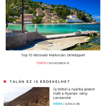
Top 10 látnivaló Mallorcán, térképpel!
TOP10
/
NOVEMBER 19.
TALÁN EZ IS ÉRDEKELHET
Új télből a nyárba járatot
indít a Ryanair: irány
Lanzarote!
HÍREK
/
JÚNIUS 08.