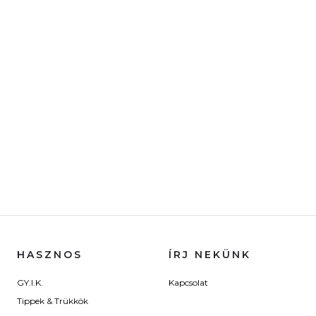
HASZNOS
ÍRJ NEKÜNK
GY.I.K.
Kapcsolat
Tippek & Trükkök