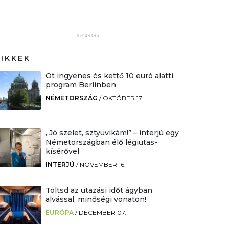
CIKKEK
Öt ingyenes és kettő 10 euró alatti
program Berlinben
NÉMETORSZÁG
/
OKTÓBER 17.
„Jó szelet, sztyuvikám!” – interjú egy
Németországban élő légiutas-
kísérővel
INTERJÚ
/
NOVEMBER 16.
Töltsd az utazási időt ágyban
alvással, minőségi vonaton!
EURÓPA
/
DECEMBER 07.