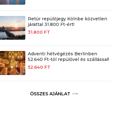
Retúr repülőjegy Kölnbe közvetlen
járattal 31.800 Ft-ért!
31.800 FT
Adventi hétvégézés Berlinben
52.640 Ft-tól repülővel és szállással!
52.640 FT
ÖSSZES AJÁNLAT