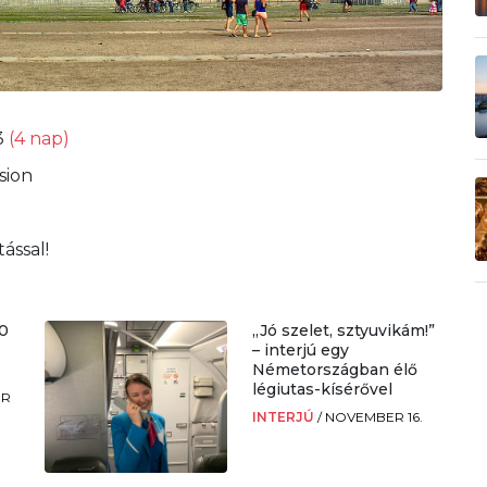
3
(4 nap)
sion
ással!
10
„Jó szelet, sztyuvikám!”
– interjú egy
Németországban élő
légiutas-kísérővel
ER
INTERJÚ
/
NOVEMBER 16.