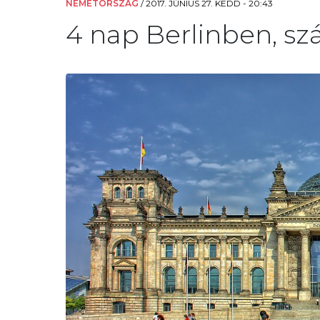
NÉMETORSZÁG
/
2017. JÚNIUS 27. KEDD - 20:43
4 nap Berlinben, szá