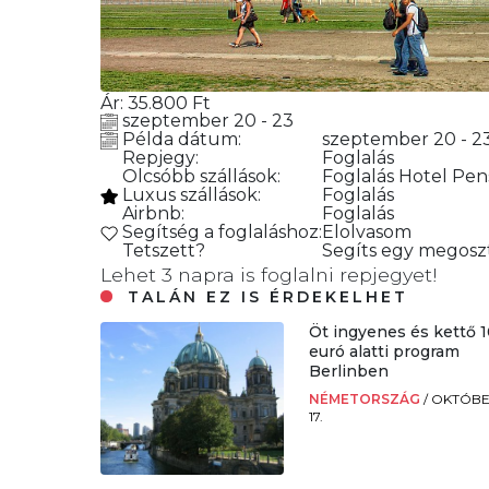
Ár:
35.800
Ft
szeptember 20 - 23
Példa dátum:
szeptember 20 - 2
Repjegy:
Foglalás
Olcsóbb szállások:
Foglalás
Hotel Pen
Luxus szállások:
Foglalás
Airbnb:
Foglalás
Segítség a foglaláshoz:
Elolvasom
Tetszett?
Segíts egy megoszt
Lehet 3 napra is foglalni repjegyet!
TALÁN EZ IS ÉRDEKELHET
Öt ingyenes és kettő 
euró alatti program
Berlinben
NÉMETORSZÁG
/
OKTÓB
17.