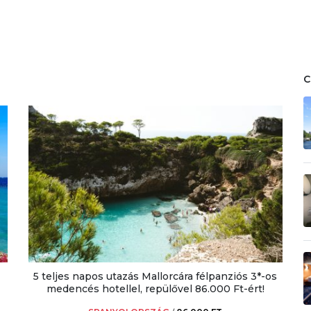
5 teljes napos utazás Mallorcára félpanziós 3*-os
medencés hotellel, repülővel 86.000 Ft-ért!