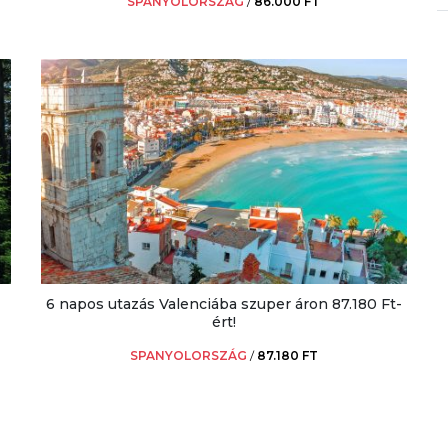
SPANYOLORSZÁG
/
86.000 FT
6 napos utazás Valenciába szuper áron 87.180 Ft-
ért!
SPANYOLORSZÁG
/
87.180 FT