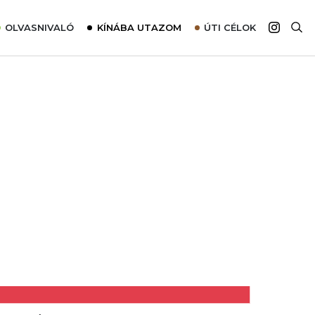
OLVASNIVALÓ
KÍNÁBA UTAZOM
ÚTI CÉLOK
Top 10 látnivalók térképpel
Európa
Tudnivalók az ajánlatok lefoglalásához
Ázsia
Tippek & Trükkök
Amerika
Utazómajom – CitySIM kártya a világutazóknak
Afrika
Interjú
Ausztrália
Élménybeszámolók
Szállodalátogatás
Sajtómegjelenések