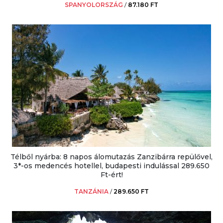
SPANYOLORSZÁG
/
87.180 FT
Télből nyárba: 8 napos álomutazás Zanzibárra repülővel,
3*-os medencés hotellel, budapesti indulással 289.650
Ft-ért!
TANZÁNIA
/
289.650 FT