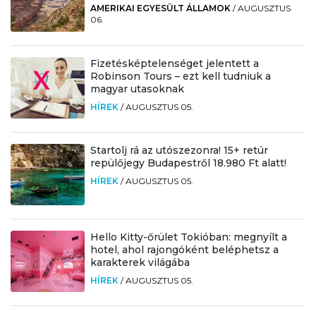
AMERIKAI EGYESÜLT ÁLLAMOK
/
AUGUSZTUS
06.
Fizetésképtelenséget jelentett a
Robinson Tours – ezt kell tudniuk a
magyar utasoknak
HÍREK
/
AUGUSZTUS 05.
Startolj rá az utószezonra! 15+ retúr
repülőjegy Budapestről 18.980 Ft alatt!
HÍREK
/
AUGUSZTUS 05.
Hello Kitty-őrület Tokióban: megnyílt a
hotel, ahol rajongóként beléphetsz a
karakterek világába
HÍREK
/
AUGUSZTUS 05.