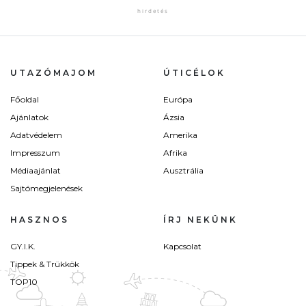
UTAZÓMAJOM
ÚTICÉLOK
Főoldal
Európa
Ajánlatok
Ázsia
Adatvédelem
Amerika
Impresszum
Afrika
Médiaajánlat
Ausztrália
Sajtómegjelenések
HASZNOS
ÍRJ NEKÜNK
GY.I.K.
Kapcsolat
Tippek & Trükkök
TOP10