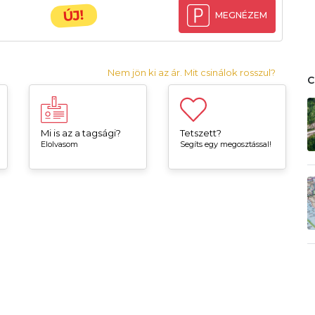
ÚJ!
MEGNÉZEM
Nem jön ki az ár. Mit csinálok rosszul?
Mi is az a tagsági?
Tetszett?
Elolvasom
Segíts egy megosztással!