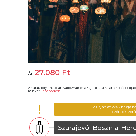
27.080
Ft
Ár:
Az árak folyamatosan változnak és az ajánlat kiírásanak időpontjáb
minket
Facebookon
!
!
Az ajánlat 2769 napja n
ezért célszer
Szarajevó, Bosznia-Her