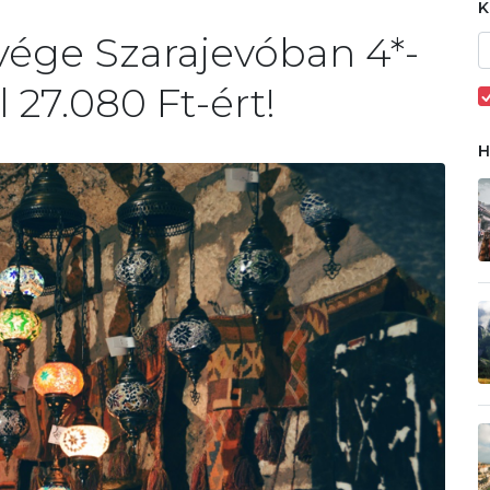
vége Szarajevóban 4*-
l 27.080 Ft-ért!