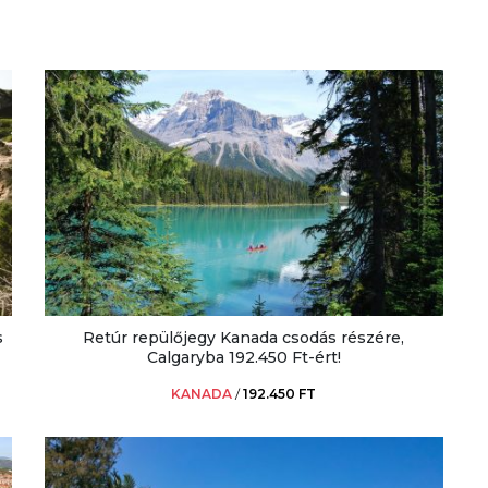
s
Retúr repülőjegy Kanada csodás részére,
Calgaryba 192.450 Ft-ért!
KANADA
/
192.450 FT