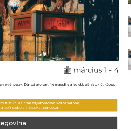
március 1 - 4
an érvényesek. Döntsd gyorsan. Ne maradj le a legjobb ajánlatokról, kövess
em frissült. Az árak folyamatosan változhatnak,
ű a legfrissebb ajánlatokat
böngészni.
cegovina