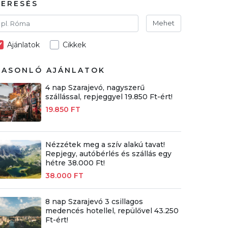
KERESÉS
Mehet
Ajánlatok
Cikkek
HASONLÓ AJÁNLATOK
4 nap Szarajevó, nagyszerű
szállással, repjeggyel 19.850 Ft-ért!
19.850 FT
Nézzétek meg a szív alakú tavat!
Repjegy, autóbérlés és szállás egy
hétre 38.000 Ft!
38.000 FT
8 nap Szarajevó 3 csillagos
medencés hotellel, repülővel 43.250
Ft-ért!