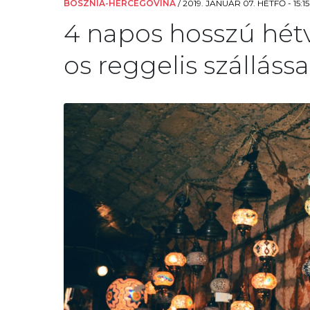
BOSZNIA-HERCEGOVINA
/
2019. JANUÁR 07. HÉTFŐ - 15:15
4 napos hosszú hét
os reggelis szállássa