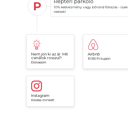
Reptéri parkoló
P
10% kedvezmény vagy bőrönd fóliázás - csak
nektek!
Nem jön ki az ár. Mit
Airbnb
csinálok rosszul?
10.100 Ft kupon
Elolvasom
Instagram
Kövess minket!