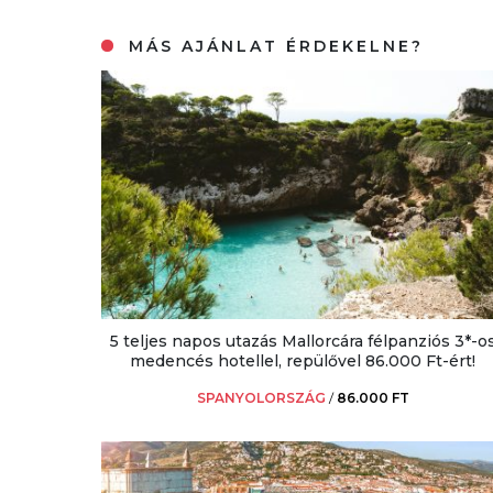
MÁS AJÁNLAT ÉRDEKELNE?
5 teljes napos utazás Mallorcára félpanziós 3*-o
medencés hotellel, repülővel 86.000 Ft-ért!
SPANYOLORSZÁG
/
86.000 FT