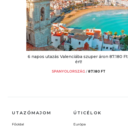
6 napos utazás Valenciába szuper áron 87.180 Ft
ért!
SPANYOLORSZÁG
/
87.180 FT
UTAZÓMAJOM
ÚTICÉLOK
Főoldal
Európa