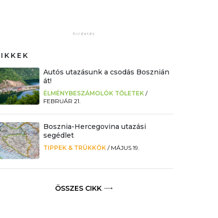
CIKKEK
Autós utazásunk a csodás Bosznián
át!
ÉLMÉNYBESZÁMOLÓK TŐLETEK
/
FEBRUÁR 21.
Bosznia-Hercegovina utazási
segédlet
TIPPEK & TRÜKKÖK
/
MÁJUS 19.
ÖSSZES CIKK