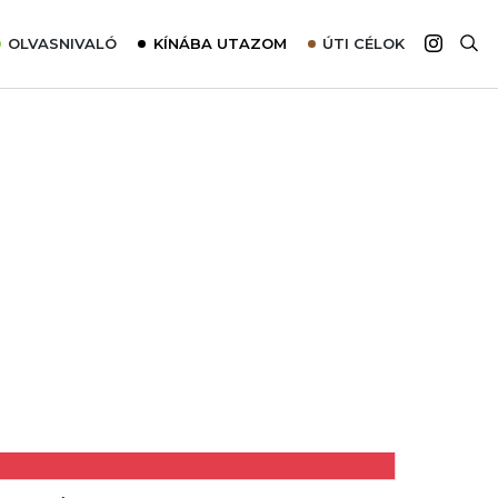
OLVASNIVALÓ
KÍNÁBA UTAZOM
ÚTI CÉLOK
Top 10 látnivalók térképpel
Európa
Tudnivalók az ajánlatok lefoglalásához
Ázsia
Tippek & Trükkök
Amerika
Utazómajom – CitySIM kártya a világutazóknak
Afrika
Interjú
Ausztrália
Élménybeszámolók
Szállodalátogatás
Sajtómegjelenések