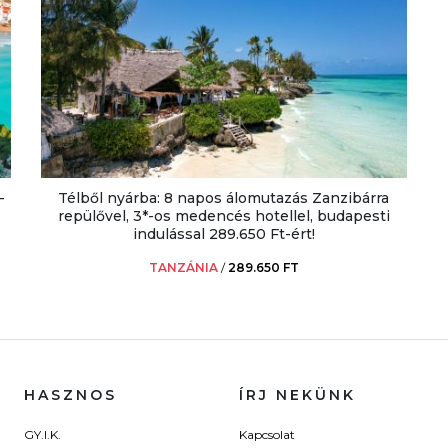
-
Télből nyárba: 8 napos álomutazás Zanzibárra
repülővel, 3*-os medencés hotellel, budapesti
indulással 289.650 Ft-ért!
TANZÁNIA
/
289.650 FT
HASZNOS
ÍRJ NEKÜNK
GY.I.K.
Kapcsolat