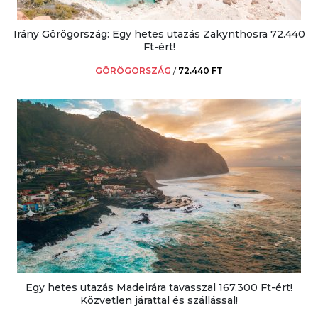
Irány Görögország: Egy hetes utazás Zakynthosra 72.440
Ft-ért!
GÖRÖGORSZÁG
/
72.440 FT
Egy hetes utazás Madeirára tavasszal 167.300 Ft-ért!
Közvetlen járattal és szállással!