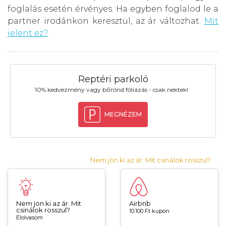
foglalás esetén érvényes. Ha egyben foglalod le a
partner irodánkon keresztül, az ár változhat.
Mit
jelent ez?
Reptéri parkoló
10% kedvezmény vagy bőrönd fóliázás - csak nektek!
MEGNÉZEM
Nem jön ki az ár. Mit csinálok rosszul?
Nem jön ki az ár. Mit
Airbnb
csinálok rosszul?
10.100 Ft kupon
Elolvasom