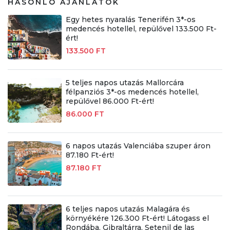
HASONLÓ AJÁNLATOK
Egy hetes nyaralás Tenerifén 3*-os
medencés hotellel, repülővel 133.500 Ft-
ért!
133.500 FT
5 teljes napos utazás Mallorcára
félpanziós 3*-os medencés hotellel,
repülővel 86.000 Ft-ért!
86.000 FT
6 napos utazás Valenciába szuper áron
87.180 Ft-ért!
87.180 FT
6 teljes napos utazás Malagára és
környékére 126.300 Ft-ért! Látogass el
Rondába, Gibraltárra, Setenil de las