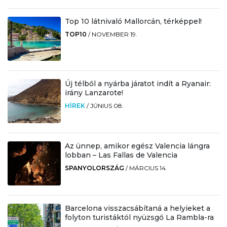
Top 10 látnivaló Mallorcán, térképpel!
TOP10
/
NOVEMBER 19.
Új télből a nyárba járatot indít a Ryanair:
irány Lanzarote!
HÍREK
/
JÚNIUS 08.
Az ünnep, amikor egész Valencia lángra
lobban – Las Fallas de Valencia
SPANYOLORSZÁG
/
MÁRCIUS 14.
Barcelona visszacsábítaná a helyieket a
folyton turistáktól nyüzsgő La Rambla-ra