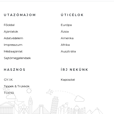
UTAZÓMAJOM
ÚTICÉLOK
Főoldal
Európa
Ajánlatok
Ázsia
Adatvédelem
Amerika
Impresszum
Afrika
Médiaajánlat
Ausztrália
Sajtómegjelenések
HASZNOS
ÍRJ NEKÜNK
GY.I.K.
Kapcsolat
Tippek & Trükkök
TOP10