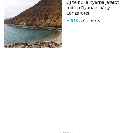
Új télből a nyárba járatot
indít a Ryanair: irány
Lanzarote!
HÍREK
/
JÚNIUS 08.