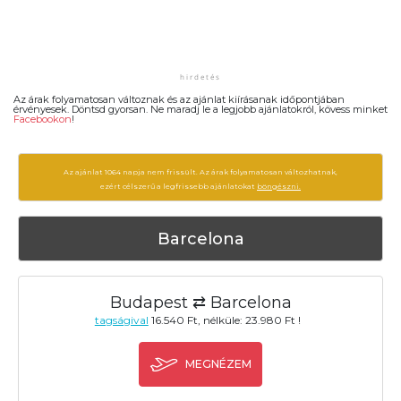
Az árak folyamatosan változnak és az ajánlat kiírásanak időpontjában
érvényesek. Döntsd gyorsan. Ne maradj le a legjobb ajánlatokról, kövess minket
Facebookon
!
Az ajánlat 1064 napja nem frissült. Az árak folyamatosan változhatnak,
ezért célszerű a legfrissebb ajánlatokat
böngészni.
Barcelona
Budapest ⇄ Barcelona
tagságival
16.540 Ft, nélküle: 23.980 Ft !
MEGNÉZEM