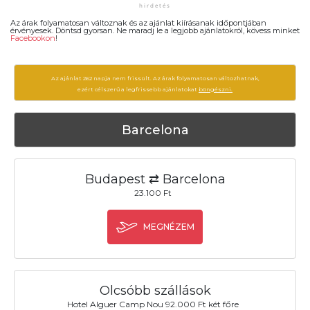
Az árak folyamatosan változnak és az ajánlat kiírásanak időpontjában
érvényesek. Döntsd gyorsan. Ne maradj le a legjobb ajánlatokról, kövess minket
Facebookon
!
Az ajánlat 262 napja nem frissült. Az árak folyamatosan változhatnak,
ezért célszerű a legfrissebb ajánlatokat
böngészni.
Barcelona
Budapest ⇄ Barcelona
23.100 Ft
MEGNÉZEM
Olcsóbb szállások
Hotel Alguer Camp Nou 92.000 Ft két főre