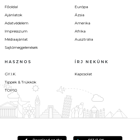
Főoldal
Európa
Ajánlatok
Ázsia
Adatvédelem
Amerika
Impresszum
Afrika
Médiaajánlat
Ausztrália
Sajtómegjelenések
HASZNOS
ÍRJ NEKÜNK
GY.I.K.
Kapcsolat
Tippek & Trükkök
TOP10