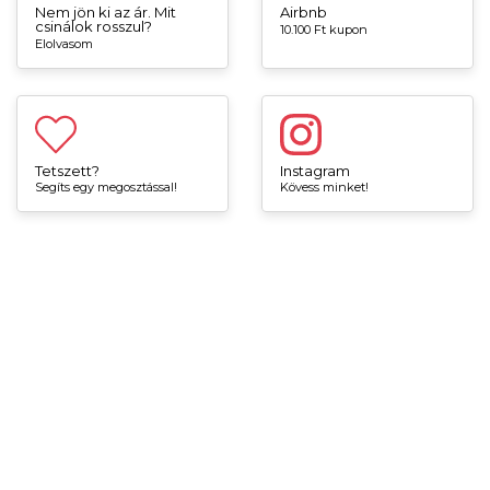
Nem jön ki az ár. Mit
Airbnb
csinálok rosszul?
10.100 Ft kupon
Elolvasom
Tetszett?
Instagram
Segíts egy megosztással!
Kövess minket!