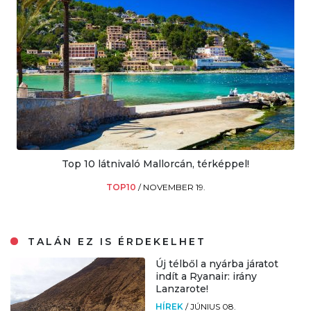
Top 10 látnivaló Mallorcán, térképpel!
TOP10
/
NOVEMBER 19.
TALÁN EZ IS ÉRDEKELHET
Új télből a nyárba járatot
indít a Ryanair: irány
Lanzarote!
HÍREK
/
JÚNIUS 08.