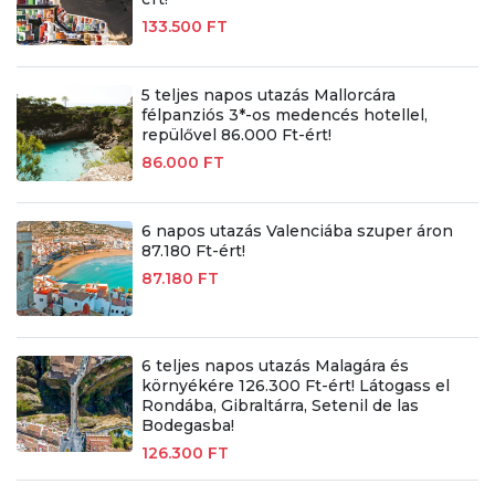
133.500 FT
5 teljes napos utazás Mallorcára
félpanziós 3*-os medencés hotellel,
repülővel 86.000 Ft-ért!
86.000 FT
6 napos utazás Valenciába szuper áron
87.180 Ft-ért!
87.180 FT
6 teljes napos utazás Malagára és
környékére 126.300 Ft-ért! Látogass el
Rondába, Gibraltárra, Setenil de las
Bodegasba!
126.300 FT