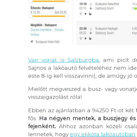
Van vonat is Salzburgba
, ami picit 
Sajnos a lakóautó felvételéhez nem ideál
este 8-ig kell visszavinni), de amúgy jó o
Mielőtt megveszed a busz- vagy vonatje
visszaigazolást róla!
Ebben az ajánlatban a 94250 Ft-ot két f
fős.
Ha négyen mentek, a buszjegy és a
fejenként.
Ahhoz azonban közeli csal
lennetek, hogy
egy ekkora lakóautóban