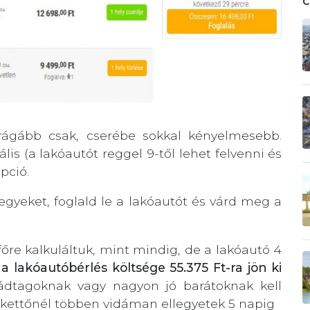
drágább csak, cserébe sokkal kényelmesebb.
is (a lakóautót reggel 9-től lehet felvenni és
pció.
gyeket, foglald le a lakóautót és várd meg a
őre kalkuláltuk, mint mindig, de a lakóautó 4
 lakóautóbérlés költsége 55.375 Ft-ra jön ki
ádtagoknak vagy nagyon jó barátoknak kell
kettőnél többen vidáman ellegyetek 5 napig