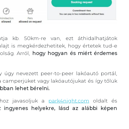
ntja kb. 50km-re van, ezt áthidalhatjátok
tulajt is megkérdezhetitek, hogy értetek tud-e
olság. Arról,
hogy hogyan és miért érdemes
y úgy nevezett peer-to-peer lakóautó portál,
camperjüket vagy lakóautójukat és így tőlük
bban lehet bérelni.
hoz javasoljuk a
park4night.com
oldalt és
 ingyenes helyekre, lásd az alábbi képen