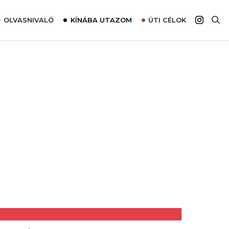
OLVASNIVALÓ
KÍNÁBA UTAZOM
ÚTI CÉLOK
Top 10 látnivalók térképpel
Európa
Tudnivalók az ajánlatok lefoglalásához
Ázsia
Tippek & Trükkök
Amerika
Utazómajom – CitySIM kártya a világutazóknak
Afrika
Interjú
Ausztrália
Élménybeszámolók
Szállodalátogatás
Sajtómegjelenések