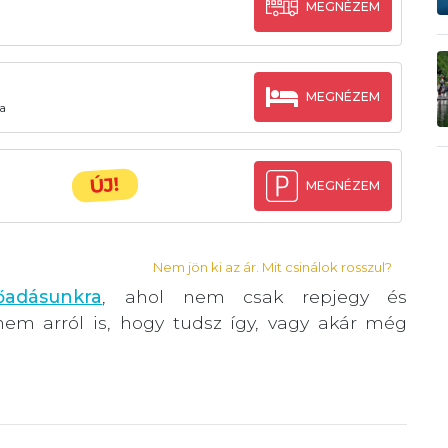
MEGNÉZEM
MEGNÉZEM
a
ÚJ!
MEGNÉZEM
Nem jön ki az ár. Mit csinálok rosszul?
őadásunkra
, ahol nem csak repjegy és
hanem arról is, hogy tudsz így, vagy akár még