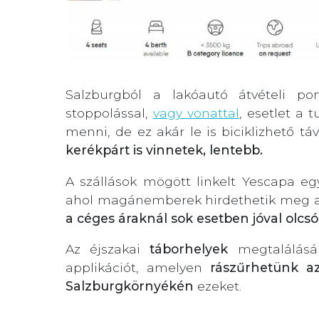
Salzburgból a lakóautó átvételi po
stoppolással,
vagy vonattal
, esetlet a 
menni, de ez akár le is biciklizhető táv
kerékpárt is vinnetek, lentebb.
A szállások mögött linkelt Yescapa eg
ahol magánemberek hirdethetik meg a 
a céges áraknál sok esetben jóval olcsó
Az éjszakai
táborhelyek
megtalálásá
applikációt, amelyen
rászűrhetünk az
Salzburgkörnyékén
ezeket.