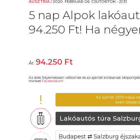
AUSZTRIA
/
2020. FEBRUÁR 06. CSÜTÖRTÖK - 21:31
5 nap Alpok lakóaut
94.250 Ft! Ha négye
94.250
Ft
Ár:
Az árak folyamatosan változnak és az ajánlat kiírásanak időpontjáb
minket
Facebookon
!
!
Az ajánlat 2375 napja n
ezért célszer
Lakóautós túra Salzbu
Budapest ⇄ Salzburg éjszaka