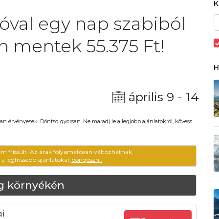
óval egy nap szabiból
n mentek 55.375 Ft!
április 9 - 14
an érvényesek. Döntsd gyorsan. Ne maradj le a legjobb ajánlatokról, kövess
em frissült. Az árak folyamatosan változhatnak,
ű a legfrissebb ajánlatokat
böngészni.
rg környékén
i