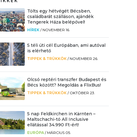
CIKKEK
Tölts egy hétvégét Bécsben,
családbarát szálláson, ajándék
Tengerek Háza belépővel!
HÍREK
/
NOVEMBER 16.
5 téli úti cél Európában, ami autóval
is elérhető
TIPPEK & TRÜKKÖK
/
NOVEMBER 26.
Olcsó reptéri transzfer Budapest és
Bécs között? Megoldás a FlixBus!
TIPPEK & TRÜKKÖK
/
OKTÓBER 23.
5 nap Feldkirchen in Kärnten –
Maltschachi-tó All Inclusive
ellátással 34.990 Ft-ért!
EURÓPA
/
MÁRCIUS 05.