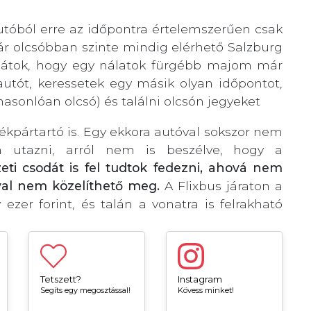
óautóból erre az időpontra értelemszerűen csak
kár olcsóbban szinte mindig elérhető Salzburg
átjátok, hogy egy nálatok fürgébb majom már
óautót, keressetek egy másik olyan időpontot,
asonlóan olcsó) és találni olcsón jegyeket
ékpártartó is. Egy ekkora autóval sokszor nem
n utazni, arról nem is beszélve, hogy a
ti csodát is fel tudtok fedezni, ahová nem
val nem közelíthető meg.
A Flixbus járaton a
ezer forint, és talán a vonatra is felrakható
Tetszett?
Instagram
Segíts egy megosztással!
Kövess minket!