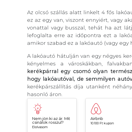
Az olcsó szállás alatt linkelt 4 fős lak
ez az egy van, viszont ennyiért, vagy a
vonattal vagy busszal, tehát ha azt l
lefoglalta erre az időpontra ezt a lak
amikor szabad ez a lakóautó (vagy egy h
A lakóautó hátulján van egy négyes ker
kényelmes a városkákban, falvakba
kerékpárral egy csomó olyan természe
hogy lakóautóval, de semmilyen autó
kerékpárszállítás díja utanként néhány 
hasonló áron.
Nem jön ki az ár. Mit
Airbnb
csinálok rosszul?
10.100 Ft kupon
Elolvasom