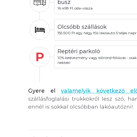
busz
16.498 Ft oda-vissza
Olcsóbb szállások
155.500 Ft egy négy fős lakóautó 5 teljes napr
Reptéri parkoló
P
10% kedvezmény vagy bőrönd fóliázás - csak
nektek!
Gyere el
valamelyik következő el
szállásfoglalási trükkökről lesz szó, 
ennél is sokkal olcsóbban lakóautózni!