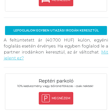
LEFOGLALOM EGYBEN UTAZÁSI IRODÁN KERESZTÜL
A feltüntetett ár (40.700 HUF) külön, egyéni
foglalás esetén érvényes. Ha egyben foglalod le a
partner irodánkon keresztül, az ár változhat.
Mit
jelent ez?
Reptéri parkoló
10% kedvezmény vagy bőrönd fóliázás - csak nektek!
MEGNÉZEM