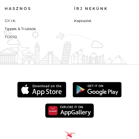
HASZNOS
ÍRJ NEKÜNK
GY.I.K.
Kapcsolat
Tippek & Trükkök
TOP10