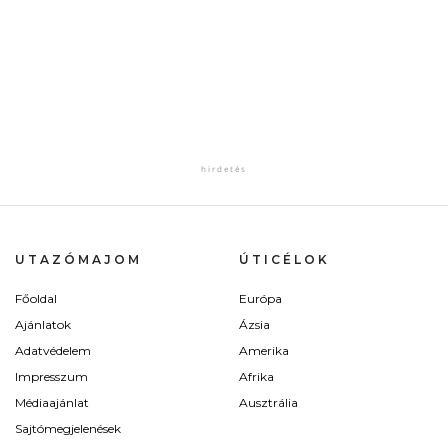
UTAZÓMAJOM
ÚTICÉLOK
Főoldal
Európa
Ajánlatok
Ázsia
Adatvédelem
Amerika
Impresszum
Afrika
Médiaajánlat
Ausztrália
Sajtómegjelenések