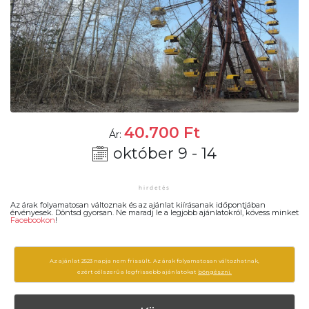
40.700
Ft
Ár:
október 9 - 14
Az árak folyamatosan változnak és az ajánlat kiírásanak időpontjában
érvényesek. Döntsd gyorsan. Ne maradj le a legjobb ajánlatokról, kövess minket
Facebookon
!
Az ajánlat 2523 napja nem frissült. Az árak folyamatosan változhatnak,
ezért célszerű a legfrissebb ajánlatokat
böngészni.