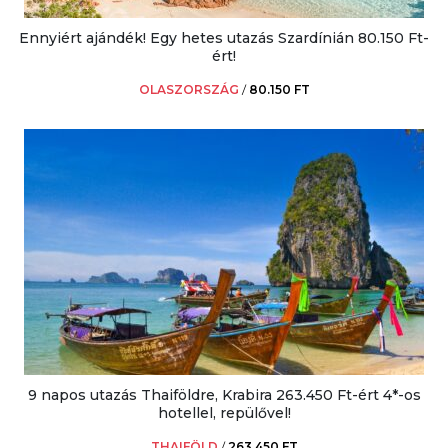
Ennyiért ajándék! Egy hetes utazás Szardínián 80.150 Ft-
ért!
OLASZORSZÁG
/
80.150 FT
9 napos utazás Thaiföldre, Krabira 263.450 Ft-ért 4*-os
hotellel, repülővel!
THAIFÖLD
/
263.450 FT