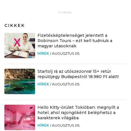
CIKKEK
Fizetésképtelenséget jelentett a
Robinson Tours – ezt kell tudniuk a
magyar utasoknak
HÍREK
/
AUGUSZTUS 05.
Startolj rá az utószezonra! 15+ retúr
repülőjegy Budapestről 18.980 Ft alatt!
HÍREK
/
AUGUSZTUS 05.
Hello Kitty-őrület Tokióban: megnyílt a
hotel, ahol rajongóként beléphetsz a
karakterek világába
HÍREK
/
AUGUSZTUS 05.