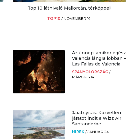
Top 10 látnivaló Mallorcán, térképpel!
TOP10
/
NOVEMBER 19.
Az ünnep, amikor egész
Valencia lángra lobban –
Las Fallas de Valencia
SPANYOLORSZÁG
/
MÁRCIUS 14.
Járatnyitás: Közvetlen
járatot indít a Wizz Air
Santanderbe
HÍREK
/
JANUÁR 24.