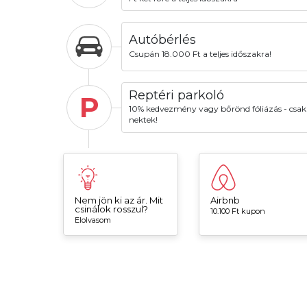
Autóbérlés
Csupán 18.000 Ft a teljes időszakra!
Reptéri parkoló
P
10% kedvezmény vagy bőrönd fóliázás - csak
nektek!
Nem jön ki az ár. Mit
Airbnb
csinálok rosszul?
10.100 Ft kupon
Elolvasom