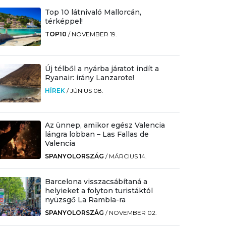
Top 10 látnivaló Mallorcán,
térképpel!
TOP10
/
NOVEMBER 19.
Új télből a nyárba járatot indít a
Ryanair: irány Lanzarote!
HÍREK
/
JÚNIUS 08.
Az ünnep, amikor egész Valencia
lángra lobban – Las Fallas de
Valencia
SPANYOLORSZÁG
/
MÁRCIUS 14.
Barcelona visszacsábítaná a
helyieket a folyton turistáktól
nyüzsgő La Rambla-ra
SPANYOLORSZÁG
/
NOVEMBER 02.