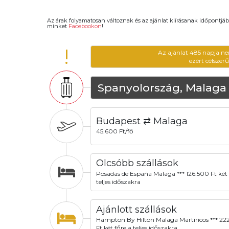
Az árak folyamatosan változnak és az ajánlat kiírásanak időpontjáb
minket
Facebookon
!
!
Az ajánlat 485 napja ne
ezért célszer
Spanyolország, Malaga
Budapest ⇄ Malaga
45.600 Ft/fő
Olcsóbb szállások
Posadas de España Malaga *** 126.500 Ft két 
teljes időszakra
Ajánlott szállások
Hampton By Hilton Malaga Martiricos *** 22
Ft két főre a teljes időszakra