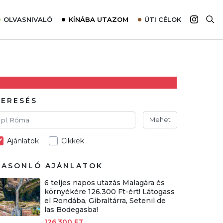
OLVASNIVALÓ
KÍNÁBA UTAZOM
ÚTI CÉLOK
Top 10 látnivalók térképpel
Európa
Tudnivalók az ajánlatok lefoglalásához
Ázsia
Tippek & Trükkök
Amerika
Utazómajom – CitySIM kártya a világutazóknak
Afrika
KERESÉS
Interjú
Ausztrália
Mehet
Élménybeszámolók
Ajánlatok
Cikkek
Szállodalátogatás
Sajtómegjelenések
HASONLÓ AJÁNLATOK
6 teljes napos utazás Malagára és
környékére 126.300 Ft-ért! Látogass
el Rondába, Gibraltárra, Setenil de
las Bodegasba!
126.300 FT