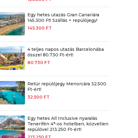
Egy hetes utazás Gran Canariára
145.300 Ft! Szállás + repülőjegy!
145.300 FT
4 teljes napos utazás Barcelonába
ősszel 80.730 Ft-ért!
80.730 FT
Retúr repülőjegy Menorcára 32.500
Ft-ért!
32.500 FT
Egy hetes All Inclusive nyaralás
Tenerifén 4*-os hotelben, közvetlen
repülővel 213.250 Ft-ért!
213.250 FT