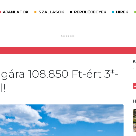
AJÁNLATOK
SZÁLLÁSOK
REPÜLŐJEGYEK
HÍREK
ára 108.850 Ft-ért 3*-
l!