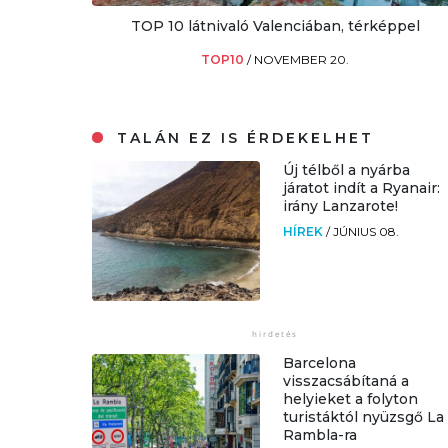
TOP 10 látnivaló Valenciában, térképpel
TOP10
/
NOVEMBER 20.
TALÁN EZ IS ÉRDEKELHET
Új télből a nyárba
járatot indít a Ryanair:
irány Lanzarote!
HÍREK
/
JÚNIUS 08.
Barcelona
visszacsábítaná a
helyieket a folyton
turistáktól nyüzsgő La
Rambla-ra