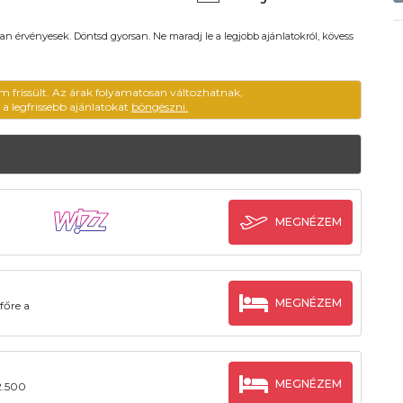
an érvényesek. Döntsd gyorsan. Ne maradj le a legjobb ajánlatokról, kövess
m frissült. Az árak folyamatosan változhatnak,
ű a legfrissebb ajánlatokat
böngészni.
MEGNÉZEM
MEGNÉZEM
főre a
MEGNÉZEM
2.500